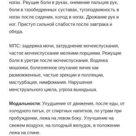
ногах. Рвущие боли в руках, онемение пальцев рук,
боли в тазобедренных суставах, тугоподвижность в
ногах после сидения, холод в ногах. Дрожание рук и
ног. Приступ сильной слабости после завтрака и
обеда.
МПС: задержка мочи, затруднение мочеиспускания,
частое мочеиспускание мелкими порциями. Режущие
боли в уретре после мочеиспускания. Водянка
мошонки, болезненное опухание яичек как
разможженные, частые эрекции и поллюции,
мастурбация, нимфомания. Нарушения
менструального цикла, угроза выкидыша.
Модальности
: Ухудшение от движения, после еды, от
холодного питья, от спиртных напитков, по утрам при
пробуждении, лежа на левом боку. Улучшение на
свежем воздухе, на голодный желудок, в положении
лежа на спине.