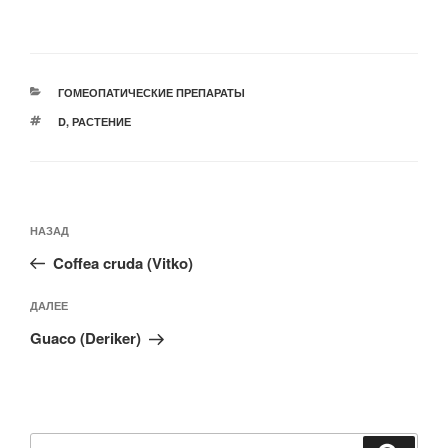
РУБРИКИ
ГОМЕОПАТИЧЕСКИЕ ПРЕПАРАТЫ
МЕТКИ
D
,
РАСТЕНИЕ
Навигация
Предыдущая
НАЗАД
по
запись:
записям
Coffea cruda (Vitko)
Следующая
ДАЛЕЕ
запись
Guaco (Deriker)
Искать: