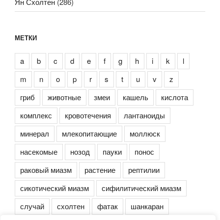
Ян Схолтен
(286)
МЕТКИ
a
b
c
d
e
f
g
h
i
k
l
m
n
o
p
r
s
t
u
v
z
гриб
животные
змеи
кашель
кислота
комплекс
кровотечения
лантаноиды
минерал
млекопитающие
моллюск
насекомые
нозод
пауки
понос
раковый миазм
растение
рептилии
сикотический миазм
сифилитический миазм
случай
схолтен
фатак
шанкаран