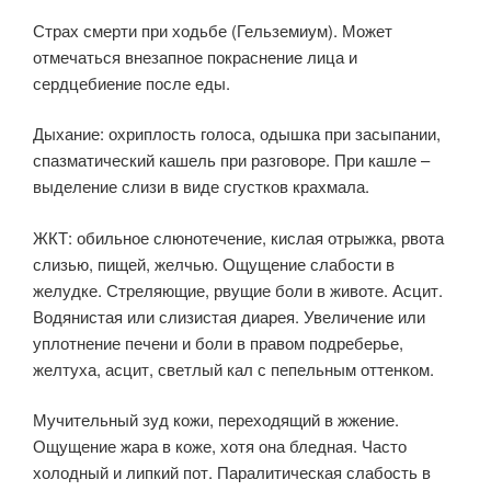
Страх смерти при ходьбе (Гельземиум). Может
отмечаться внезапное покраснение лица и
сердцебиение после еды.
Дыхание: охриплость голоса, одышка при засыпании,
спазматический кашель при разговоре. При кашле –
выделение слизи в виде сгустков крахмала.
ЖКТ: обильное слюнотечение, кислая отрыжка, рвота
слизью, пищей, желчью. Ощущение слабости в
желудке. Стреляющие, рвущие боли в животе. Асцит.
Водянистая или слизистая диарея. Увеличение или
уплотнение печени и боли в правом подреберье,
желтуха, асцит, светлый кал с пепельным оттенком.
Мучительный зуд кожи, переходящий в жжение.
Ощущение жара в коже, хотя она бледная. Часто
холодный и липкий пот. Паралитическая слабость в