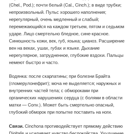
(Chel., Pod.); почти белый (Cal., Cinch.); в виде трубки;
непроизвольный. Пульс хорошего наполнения;
нерегулярный, очень медленный и слабый;
перемежающийся на каждом третьем, пятом и седьмом
ударе. Лицо смертельно бледное, сине-красное.
Синюшность кожи, век, губ, языка; цианоз. Расширение
вен на веках, ушах, губах и языке. Дыхание
нерегулярное, затрудненное, глубокие вздохи. Пальцы
немеют быстро и часто.
Водянка: после скарлатины; при болезни Брайта
(гломерулонефрит); моча не выделяется; наружных и
внутренних частей тела; с обмороками при
органических нарушениях сердца (с болями в области
матки — Conv.). Может быть смертельно опасный,
глубокий обморок при попытке поставить на ноги.
Связи.
Cinchona противодействует прямому действию
Digitalis и усиливает чувство беспокойства. Ухудшение.