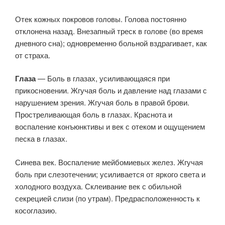
Отек кожных покровов головы. Голова постоянно
отклонена назад. Внезапный треск в голове (во время
дневного сна); одновременно больной вздрагивает, как
от страха.
Глаза
— Боль в глазах, усиливающаяся при
прикосновении. Жгучая боль и давление над глазами с
нарушением зрения. Жгучая боль в правой брови.
Простреливающая боль в глазах. Краснота и
воспаление конъюнктивы и век с отеком и ощущением
песка в глазах.
Синева век. Воспаление мейбомиевых желез. Жгучая
боль при слезотечении; усиливается от яркого света и
холодного воздуха. Склеивание век с обильной
секрецией слизи (по утрам). Предрасположенность к
косоглазию.