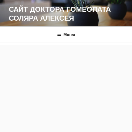
Перейти
САЙТ ДОКТОРА ГОМЕОПАТА
к
СОЛЯРА АЛЕКСЕЯ
содержимому
Меню