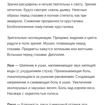
Зрачки расширены и нечувствительны к свету. Зрение
нечеткое, будто смотрит сквозь дымку. Неясные
образы перед глазами и полная слепота, как при
амаврозе. Снижение прозрачности хрусталика.
Безболезненное помутнение хрусталика.
Зрительные галлюцинации. Призраки, видения и цвета
радуги в поле зрения. Мушки, плавающие перед
глазами. Предметы кажутся зелеными или желтыми.
Вспышки перед глазами. Диплопия.
Уши
— Шипение в ушах, напоминающее звук кипящей
воды (с ухудшением слуха). Пронизывающая боль,
локализующаяся за ушными раковинами. Создающая
напряжение и сжимающая боль в ушах. Увеличение
околоушных и заушных желез. Боль над корнем носа.
Насморк с охриплостью голоса.
Лицо
— Бледность лица (синюшный оттенок под