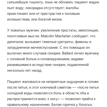
сильнейшую тошноту, язык не обложен, пациент жадно
пьет воду; лихорадка отсутствует; жалобы
проистекают или от пристрастия к половым
излишествам, или богатой жизни.
У пожилых мужчин: увеличение простаты, импотенция,
похотливые мысли. Malcolm Macfarlan сообщает, что
дигиталис вызывает тяжелые уретриты, фимозы и
затрудненное мочеиспускание. С его помощью он
вылечил много случаев гонореи. Ballard лечил мужчину
с головной болью и головокружением, видимо
развившимися вследствие гонореи, подавленной
несколько лет назад.
Пациент жаловался на неприятные ощущения в голове
после питья, и этот ключевой симптом — «после питья
холодной воды появляется боль в области лба и
распространяется вниз, к носу» — позволил прийти к
правильному назначению. Белая горячка у богатых.