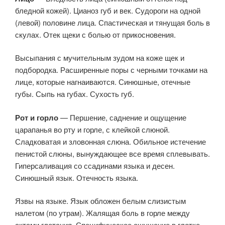
бледной кожей). Цианоз губ и век. Судороги на одной
(левой) половине лица. Спастическая и тянущая боль в
скулах. Отек щеки с болью от прикосновения.
Высыпания с мучительным зудом на коже щек и
подбородка. Расширенные поры с черными точками на
лице, которые нагнаиваются. Синюшные, отечные
губы. Сыпь на губах. Сухость губ.
Рот и горло
— Першение, саднение и ощущение
царапанья во рту и горле, с клейкой слюной.
Сладковатая и зловонная слюна. Обильное истечение
пенистой слюны, вынуждающее все время сплевывать.
Гиперсаливация со ссадинами языка и десен.
Синюшный язык. Отечность языка.
Язвы на языке. Язык обложен белым слизистым
налетом (по утрам). Жалящая боль в горле между
актами глотания. Специфическое ощущение в глотке,