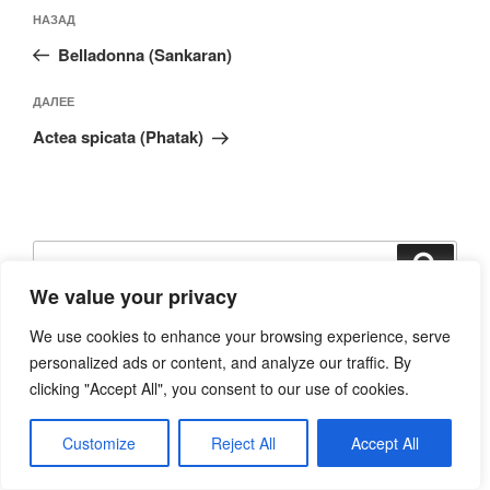
Навигация
Предыдущая
НАЗАД
по
запись:
записям
Belladonna (Sankaran)
Следующая
ДАЛЕЕ
запись
Actea spicata (Phatak)
Искать:
Поиск
We value your privacy
Чтобы подобрать себе препарат, введите в поиск три
We use cookies to enhance your browsing experience, serve
(лучше больше) ярких симптома и нажмите «Enter».
personalized ads or content, and analyze our traffic. By
Препарат должен быть в каждом симптоме. Например -
clicking "Accept All", you consent to our use of cookies.
кашель спазматический с желтой мокротой, утром...
При трудностях, используйте
обратную связь
.
Customize
Reject All
Accept All