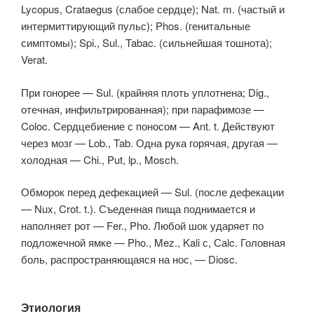
Lycopus, Crataegus (слабое сердце); Nat. m. (частый и
интермиттирующий пульс); Phos. (генитальные
симптомы); Spi., Sul., Tabac. (сильнейшая тошнота);
Verat.
При гонорее — Sul. (крайняя плоть уплотнена; Dig.,
отечная, инфильтрированная); при парафимозе —
Coloc. Сердцебиение с поносом — Ant. t. Действуют
через мозг — Lob., Tab. Одна рука горячая, другая —
холодная — Chi., Put, lp., Mosch.
Обморок перед дефекацией — Sul. (после дефекации
— Nux, Crot. t.). Съеденная пища поднимается и
наполняет рот — Fer., Pho. Любой шок ударяет по
подложечной ямке — Pho., Mez., Kali с, Саlc. Головная
боль, распространяющаяся на нос, — Diosc.
Этиология