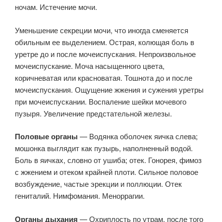
ночам. Истечение мочи.
Уменьшение секреции мочи, что иногда сменяется
обильным ее выделением. Острая, колющая боль в
уретре до и после мочеиспускания. Непроизвольное
мочеиспускание. Моча насыщенного цвета,
коричневатая или красноватая. Тошнота до и после
мочеиспускания. Ощущение жжения и сужения уретры
при мочеиспускании. Воспаление шейки мочевого
пузыря. Увеличение предстательной железы.
Половые органы
— Водянка оболочек яичка слева;
мошонка выглядит как пузырь, наполненный водой.
Боль в яичках, словно от ушиба; отек. Гонорея, фимоз
с жжением и отеком крайней плоти. Сильное половое
возбуждение, частые эрекции и поллюции. Отек
гениталий. Нимфомания. Меноррагии.
Органы дыхания
— Охриплость по утрам, после того