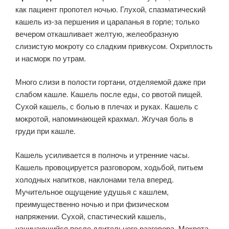
как пациент пропотел ночью. Глухой, спазматический
кашель из-за першения и царапанья в горле; только
вечером откашливает желтую, желеобразную
слизистую мокроту со сладким привкусом. Охриплость
и насморк по утрам.
Много слизи в полости гортани, отделяемой даже при
слабом кашле. Кашель после еды, со рвотой пищей.
Сухой кашель, с болью в плечах и руках. Кашель с
мокротой, напоминающей крахмал. Жгучая боль в
груди при кашле.
Кашель усиливается в полночь и утренние часы.
Кашель провоцируется разговором, ходьбой, питьем
холодных напитков, наклонами тела вперед.
Мучительное ощущение удушья с кашлем,
преимущественно ночью и при физическом
напряжении. Сухой, спастический кашель,
начинающийся после длительного разговора. Мокрота