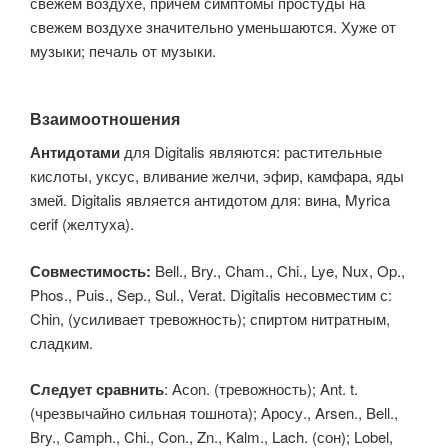
свежем воздухе, причем симптомы простуды на
свежем воздухе значительно уменьшаются. Хуже от
музыки; печаль от музыки.
Взаимоотношения
Антидотами
для Digitalis являются: растительные
кислоты, уксус, вливание желчи, эфир, камфара, яды
змей. Digitalis является антидотом для: вина, Myrica
cerif (желтуха).
Совместимость:
Bell., Bry., Cham., Chi., Lye, Nux, Op.,
Phos., Puis., Sep., Sul., Verat. Digitalis несовместим с:
Chin, (усиливает тревожность); спиртом нитратным,
сладким.
Следует сравнить
: Асоn. (тревожность); Ant. t.
(чрезвычайно сильная тошнота); Аросу., Arsen., Bell.,
Bry., Camph., Chi., Con., Zn., Kalm., Lach. (сон); Lobel,