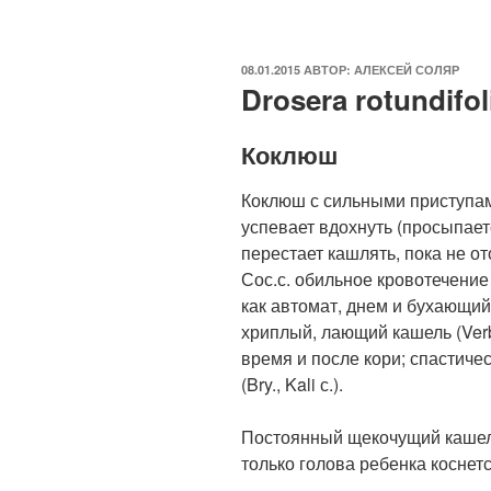
ОПУБЛИКОВАНО
08.01.2015
АВТОР:
АЛЕКСЕЙ СОЛЯР
Drosera rotundifoli
Коклюш
Коклюш с сильными приступам
успевает вдохнуть (просыпает
перестает кашлять, пока не о
Сос.с. обильное кровотечение 
как автомат, днем и бухающий 
хриплый, лающий кашель (Verb
время и после кори; спастиче
(Bry., Kali с.).
Постоянный щекочущий кашель
только голова ребенка коснется