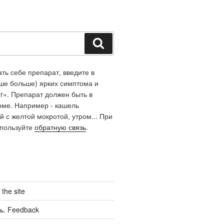
Поиск
ть себе препарат, введите в
чше больше) ярких симптома и
r». Препарат должен быть в
оме. Например - кашель
й с желтой мокротой, утром... При
спользуйте
обратную связь
.
the site
ь. Feedback