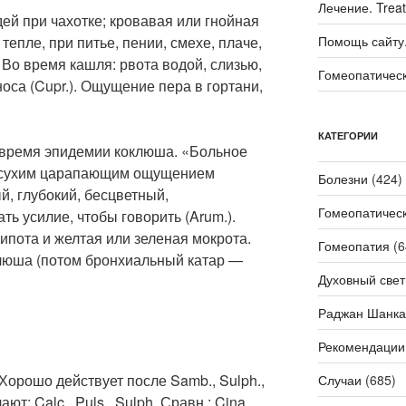
Лечение. Trea
ей при чахотке; кровавая или гнойная
тепле, при питье, пении, смехе, плаче,
Помощь сайту. 
 Во время кашля: рвота водой, слизью,
Гомеопатичес
носа (Cupr.). Ощущение пера в гортани,
КАТЕГОРИИ
 время эпидемии коклюша. «Больное
, сухим царапающим ощущением
Болезни
(424)
ый, глубокий, бесцветный,
Гомеопатичес
ть усилие, чтобы говорить (Arum.).
рипота и желтая или зеленая мокрота.
Гомеопатия
(6
клюша (потом бронхиальный катар —
Духовный свет
Раджан Шанка
Рекомендации
 Хорошо действует после Samb., Sulph.,
Случаи
(685)
ют: Calc., Puls., Sulph. Сравн.: Cina,