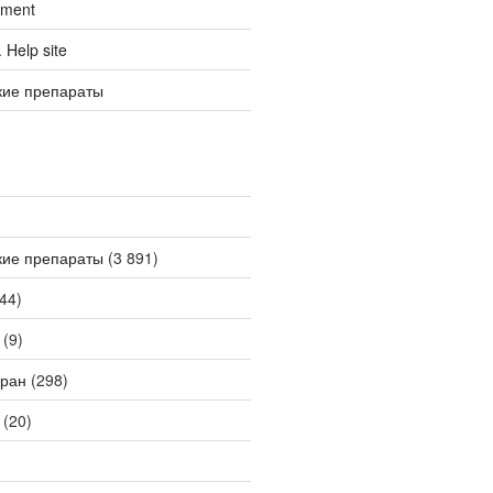
tment
Help site
кие препараты
кие препараты
(3 891)
44)
(9)
ран
(298)
(20)