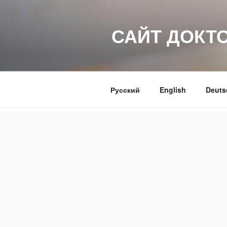
Перейти
к
САЙТ ДОКТ
содержимому
Русский
English
Deuts