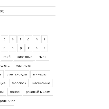
86)
d
e
f
g
h
i
n
o
p
r
s
t
гриб
животные
змеи
ислота
комплекс
я
лантаноиды
минерал
щие
моллюск
насекомые
ки
понос
раковый миазм
рептилии