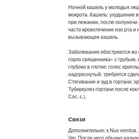
Ночной кашель у молодых люд
мокрота. Кашель: ухудшение в 
при лежании, после полуночи.
часто кровотечение изо рта и 
вызывающее кашель.
Заболевания обостряются во
горло священника» с грубым
глубоко в глотке; голос хрипл
надтреснутый, требуется сдела
Стягивание и зуд в гортани; х
Туберкулез гортани после ко
Сос. с.).
Связи
Дополнительно: к Nux vomica.
Ver. После него обычно назнача