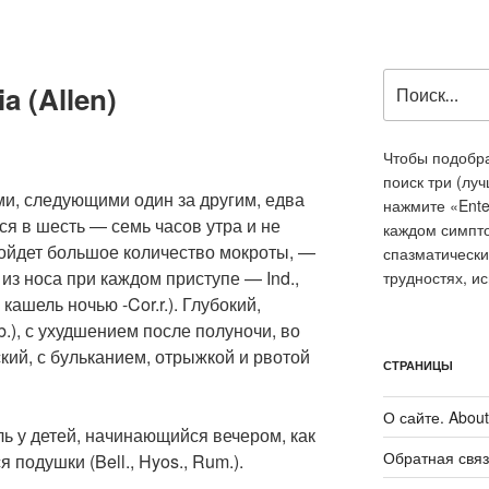
Искать:
a (Allen)
Чтобы подобра
поиск три (лу
и, следующими один за другим, едва
нажмите «Ente
ся в шесть — семь часов утра и не
каждом симпт
тойдет большое количество мокроты, —
спазматически
из носа при каждом приступе — Ind.,
трудностях, и
кашель ночью -Cor.r.). Глубокий,
.), с ухудшением после полуночи, во
ский, с бульканием, отрыжкой и рвотой
СТРАНИЦЫ
О сайте. About 
 у детей, начинающийся вечером, как
Обратная связ
 подушки (Bell., Hyos., Rum.).