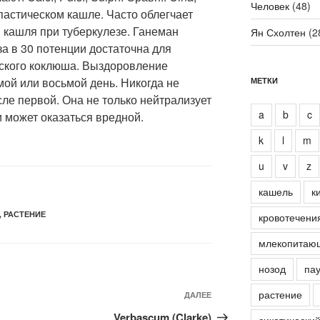
Человек
(48)
 спастическом кашле. Часто облегчает
кашля при туберкулезе. Ганеман
Ян Схолтен
(2
а в 30 потенции достаточна для
ского коклюша. Выздоровление
мой или восьмой день. Никогда не
МЕТКИ
сле первой. Она не только нейтрализует
a
b
c
 может оказаться вредной.
k
l
m
u
v
z
кашель
к
,
РАСТЕНИЕ
кровотечени
млекопитаю
нозод
пау
растение
Следующая
ДАЛЕЕ
запись
Verbascum (Clarke)