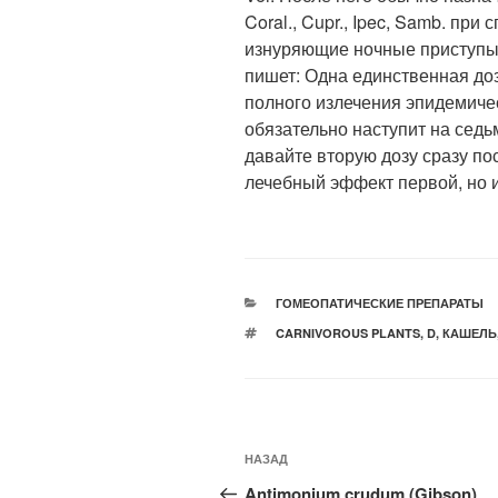
Coral., Cupr., Ipec, Samb. при
изнуряющие ночные приступы 
пишет: Одна единственная доз
полного излечения эпидемиче
обязательно наступит на седь
давайте вторую дозу сразу по
лечебный эффект первой, но и
РУБРИКИ
ГОМЕОПАТИЧЕСКИЕ ПРЕПАРАТЫ
МЕТКИ
CARNIVOROUS PLANTS
,
D
,
КАШЕЛЬ
Навигация
Предыдущая
НАЗАД
по
запись:
Antimonium crudum (Gibson)