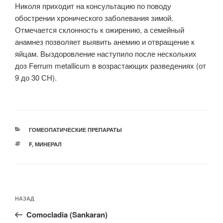
Николя приходит на консультацию по поводу
обострении хронического заболевания зимой.
Отмечается склонность к ожирению, а семейный
анамнез позволяет выявить анемию и отвращение к
яйцам. Выздоровление наступило после нескольких
доз Ferrum metallicum в возрастающих разведениях (от
9 до 30 СН).
РУБРИКИ
ГОМЕОПАТИЧЕСКИЕ ПРЕПАРАТЫ
МЕТКИ
F
,
МИНЕРАЛ
Навигация
Предыдущая
НАЗАД
по
запись:
записям
Comocladia (Sankaran)