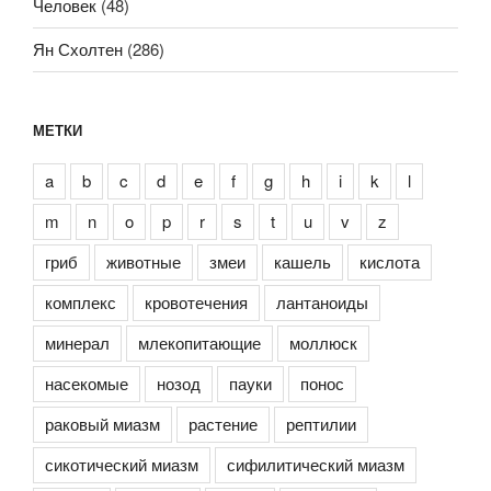
Человек
(48)
Ян Схолтен
(286)
МЕТКИ
a
b
c
d
e
f
g
h
i
k
l
m
n
o
p
r
s
t
u
v
z
гриб
животные
змеи
кашель
кислота
комплекс
кровотечения
лантаноиды
минерал
млекопитающие
моллюск
насекомые
нозод
пауки
понос
раковый миазм
растение
рептилии
сикотический миазм
сифилитический миазм