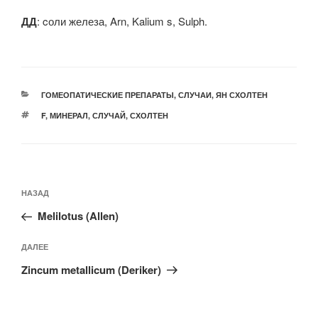
ДД
: cоли железа, Arn, Kalium s, Sulph.
РУБРИКИ
ГОМЕОПАТИЧЕСКИЕ ПРЕПАРАТЫ
,
СЛУЧАИ
,
ЯН СХОЛТЕН
МЕТКИ
F
,
МИНЕРАЛ
,
СЛУЧАЙ
,
СХОЛТЕН
Навигация
Предыдущая
НАЗАД
по
запись:
записям
Melilotus (Allen)
Следующая
ДАЛЕЕ
запись
Zincum metallicum (Deriker)