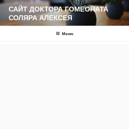
Перейти
САЙТ ДОКТОРА ГОМЕОПАТА
к
СОЛЯРА АЛЕКСЕЯ
содержимому
Меню