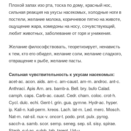
Плохой запах изо рта, тоска по дому, красный нос,
сильная реакция на укусы насекомых, холодные ноги в
постели, желание молока, коричневое пятно на животе,
ощущение жара, комедоны на носу, сочувствующий,
любит животных, заболевание от горя и унижения.
Желание философствовать, теоретизирует, ненависть
к тем, кто его обидел, желание соли, желание сладкого,
отвращение к рыбе, желание пасты.
Cильная чувствительность к укусам насекомых:
acet-ac. acon. aids. am-c. am-caust. am-m. androc. ant-c.
Anthraci. Apis Arn. ars. bamb-a. Bell. bry. bufo Calad.
camph. caps. Carb-ac. caust. Cedr. cham. coloc. crot-h.
Cycl. dulc. echi. Gent-l. grin. gua. gymne. Hydr-ac. hyper.
ip. Kali-n. kali-perm. kreos. Lach. lat-m. Led. merc. Mosch.
Nat-m. nat-sil. nux-v. oncor-t. podo. prot. pulx. pyrog.
sacch-a. samb. scor. semp. seneg. sep. sil. sisy. spirae.
Staph. sul-ac. sulph. tab. tarent. Urt-u.