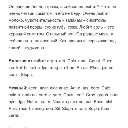
Он раньше боялся грозы, а сейчас ее любит? – это не
очень четкий симптом, я его не беру. Очень любит
молоко, чувствительность к запахам – симптомы
латентной псоры, сухие губы тоже. Любит соль – это
хороший симптом. Открытый рот. Он раньше мерз, а
сейчас он теплокровный. Как просяные зернышки под
кожей – судамина
Болезни от забот
: arg-n. ars. Calc. carc. Caust. Cосс.
ign. kali-br. kali-p. lyc. mag-c. nit-ac. Ph-ac. Phos. pic-ac.
sanic. Staph.
Нежный
: acon. agar. aloe anac. Ant-c. ars. borx. Calc.
calc-p. carb-an. carb-v. carc. Caust. coff. Croc. graph. hura
hydr. Ign. Nat-m. nat-s. Nux-v. op. ox-ac. par. Phos. plat.
Puls. rhus-t. seneg. sep. Sil. Staph. stram. Sulph. thea
verat.