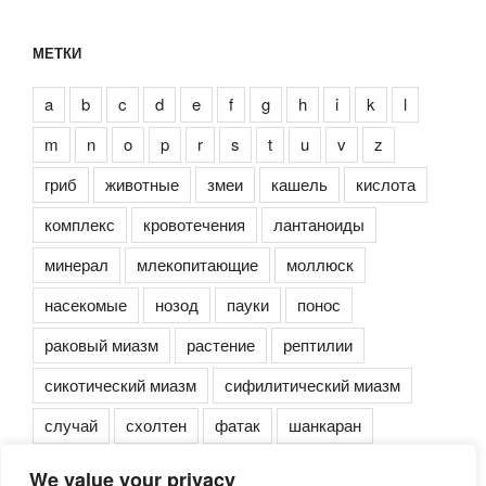
МЕТКИ
a
b
c
d
e
f
g
h
i
k
l
m
n
o
p
r
s
t
u
v
z
гриб
животные
змеи
кашель
кислота
комплекс
кровотечения
лантаноиды
минерал
млекопитающие
моллюск
насекомые
нозод
пауки
понос
раковый миазм
растение
рептилии
сикотический миазм
сифилитический миазм
случай
схолтен
фатак
шанкаран
We value your privacy