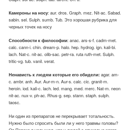
Камероны на носу
: aur. dros. Graph. mez. Nit-ac. Sabad.
sabin. sel. Sulph. sumb. Tub. Это хорошая рубрика для
черных точек на носу
Способности к философии
: anac. ars-s-f. cadm-met.
calc. cann-i. chin. dream-p. halo. hep. hydrog. ign. kali-bi.
lach. Nat-c. nit-ac. olib-sac. petr-ra. ruta ruth-met. Sulph.
tritic-vg. tub. vanil. verat.
Ненависть к людям которые его обидели:
agar. am-
c. ambr. anh. Aur. Aur-m-n. Aur-s. calc. cic. granit-m.
heroin. iod. kali-c. lach. led. mang. med. merc. Nat-m. neon
nit-ac. nux-v. ph-ac. Rhus-g. sep. stann. staph. sulph.
taosc.
Ни один из препаратов не перекрывает тотальность.
Нужно было спросить были ли у него травмы головы?
От Парека я услышал, что у людей с опухолью мозга