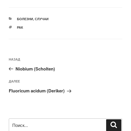
РУБРИКИ
БОЛЕЗНИ
,
СЛУЧАИ
МЕТКИ
РАК
Навигация
Предыдущая
НАЗАД
по
запись:
записям
Niobium (Scholten)
Следующая
ДАЛЕЕ
запись
Fluoricum acidum (Deriker)
Искать:
Поиск