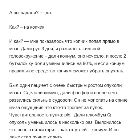
А вы падали? — да.
Как? – на копчик.
И как? — мне показалось что копчик попал прямо в
мозг. Дали рус 3 дня, и развилось сильной
головокружение – дали кониум, оно исчезло, и после 2
бутылок ку боли уменьшились на 80%, и если кониум
правильное средство кониум сможет убрать опухоль.
Был один пациент с очень быстрым ростом опухоли
мозга. Сделали химию, дали фосфор и после него
развились сильные судороги. Он не мог спать на спине
из-за ощущения что кто-то трогает за пупок.
Чувствительность пупка: plb. Дали плюмбум Q–
опухоль уменьшилось в несколько раз. Выяснилось
что ночью пятки горят – как от углей – кониум. И он
даже стал лучше ходить.