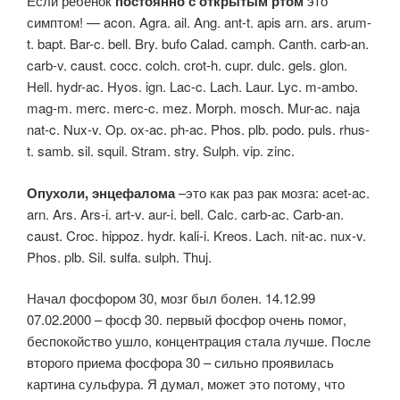
Если ребенок
постоянно с открытым ртом
это
симптом! — acon. Agra. ail. Ang. ant-t. apis arn. ars. arum-
t. bapt. Bar-c. bell. Bry. bufo Calad. camph. Canth. carb-an.
carb-v. caust. cocc. colch. crot-h. cupr. dulc. gels. glon.
Hell. hydr-ac. Hyos. ign. Lac-c. Lach. Laur. Lyc. m-ambo.
mag-m. merc. merc-c. mez. Morph. mosch. Mur-ac. naja
nat-c. Nux-v. Op. ox-ac. ph-ac. Phos. plb. podo. puls. rhus-
t. samb. sil. squil. Stram. stry. Sulph. vip. zinc.
Опухоли, энцефалома
–это как раз рак мозга: acet-ac.
arn. Ars. Ars-i. art-v. aur-i. bell. Calc. carb-ac. Carb-an.
caust. Croc. hippoz. hydr. kali-i. Kreos. Lach. nit-ac. nux-v.
Phos. plb. Sil. sulfa. sulph. Thuj.
Начал фосфором 30, мозг был болен. 14.12.99
07.02.2000 – фосф 30. первый фосфор очень помог,
беспокойство ушло, концентрация стала лучше. После
второго приема фосфора 30 – сильно проявилась
картина сульфура. Я думал, может это потому, что