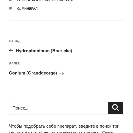
МЕТКИ
G
,
МИНЕРАЛ
Навигация
Предыдущая
НАЗАД
по
запись:
записям
Hydrophobinum (Boericke)
Следующая
ДАЛЕЕ
запись
Conium (Grandgeorge)
Искать:
Поиск
Чтобы подобрать себе препарат, введите в поиск три
(лучше больше) ярких симптома и нажмите «Enter».