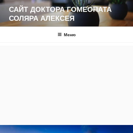
Перейти
САЙТ ДОКТОРА ГОМЕОПАТА
к
СОЛЯРА АЛЕКСЕЯ
содержимому
Меню