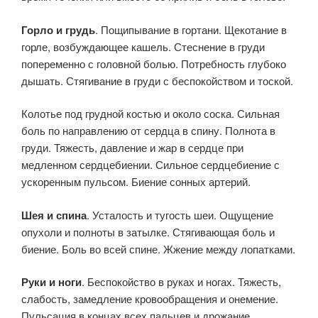
Горло и грудь
. Пощипывание в гортани. Щекотание в
горле, возбуждающее кашель. Стеснение в груди
попеременно с головной болью. Потребность глубоко
дышать. Стягивание в груди с беспокойством и тоской.
Колотье под грудной костью и около соска. Сильная
боль по направлению от сердца в спину. Полнота в
груди. Тяжесть, давление и жар в сердце при
медленном сердцебиении. Сильное сердцебиение с
ускоренным пульсом. Биение сонных артерий.
Шея и спина
. Усталость и тугость шеи. Ощущение
опухоли и полноты в затылке. Стягивающая боль и
биение. Боль во всей спине. Жжение между лопатками.
Руки и ноги
. Беспокойство в руках и ногах. Тяжесть,
слабость, замедление кровообращения и онемение.
Пульсация в концах всех пальцев и дрожание.