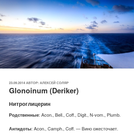
ОПУБЛИКОВАНО
23.09.2014
АВТОР:
АЛЕКСЕЙ СОЛЯР
Glonoinum (Deriker)
Нитроглицерин
Родственные
: Acon., Bell., Coff., Digit., N-vom., Plumb.
Антидоты
: Acon., Camph., Coff. — Вино ожесточает.