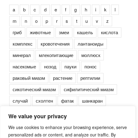
a
b
c
d
e
f
g
h
i
k
l
m
n
o
p
r
s
t
u
v
z
гриб
животные
змеи
кашель
кислота
комплекс
кровотечения
лантаноиды
минерал
млекопитающие
моллюск
насекомые
нозод
пауки
понос
раковый миазм
растение
рептилии
сикотический миазм
сифилитический миазм
случай
схолтен
фатак
шанкаран
We value your privacy
We use cookies to enhance your browsing experience, serve
personalized ads or content, and analyze our traffic. By