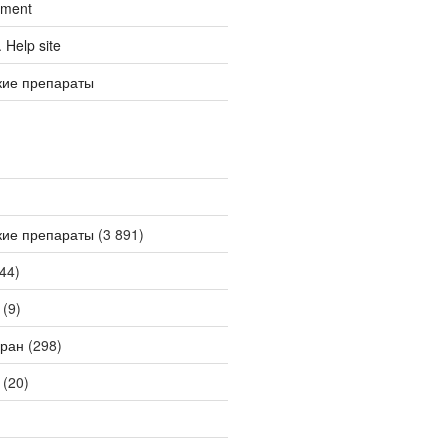
tment
Help site
кие препараты
кие препараты
(3 891)
44)
(9)
ран
(298)
(20)