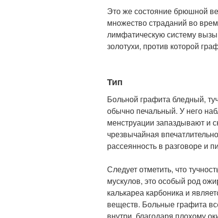
Это же состояние брюшной в
множество страданий во врем
лимфатическую систему вызы
золотухи, против которой гра
Тип
Больной графита бледный, туч
обычно печальный. У него н
менструации запаздывают и ск
чрезвычайная впечатлительнос
рассеянность в разговоре и п
Следует отметить, что тучност
мускулов, это особый род ожи
калькареа карбоника и являе
веществ. Больные графита все
внутри, благодаря плохому ок