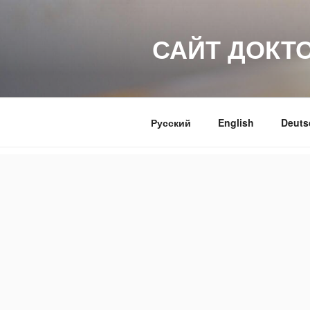
Перейти
к
САЙТ ДОКТ
содержимому
Русский
English
Deuts