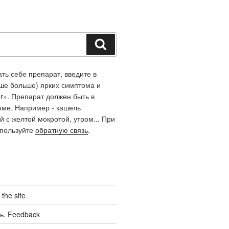
Поиск
ть себе препарат, введите в
чше больше) ярких симптома и
r». Препарат должен быть в
оме. Например - кашель
й с желтой мокротой, утром... При
спользуйте
обратную связь
.
the site
ь. Feedback