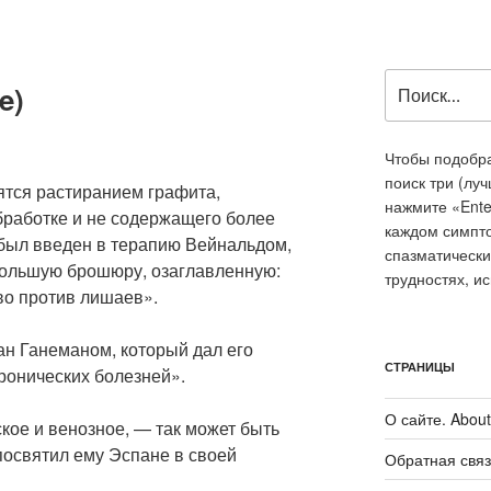
Искать:
e)
Чтобы подобра
поиск три (лу
ятся растиранием графита,
нажмите «Ente
бработке и не содержащего более
каждом симпт
был введен в терапию Вейнальдом,
спазматически
большую брошюру, озаглавленную:
трудностях, и
во против лишаев».
ан Ганеманом, который дал его
СТРАНИЦЫ
ронических болезней».
О сайте. About 
кое и венозное, — так может быть
посвятил ему Эспане в своей
Обратная связ