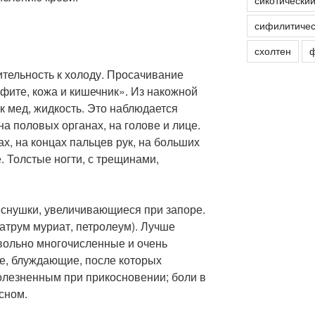
сикотически
сифилитичес
схолтен
ф
ительность к холоду. Просачивание
афите, кожа и кишечник». Из накожной
ак мед, жидкость. Это наблюдается
на половых органах, на голове и лице.
ах, на концах пальцев рук, на больших
. Толстые ногти, с трещинами,
снушки, увеличивающиеся при запоре.
атрум муриат, петролеум). Лучше
вольно многочисленные и очень
е, блуждающие, после которых
олезненным при прикосновении; боли в
сном.