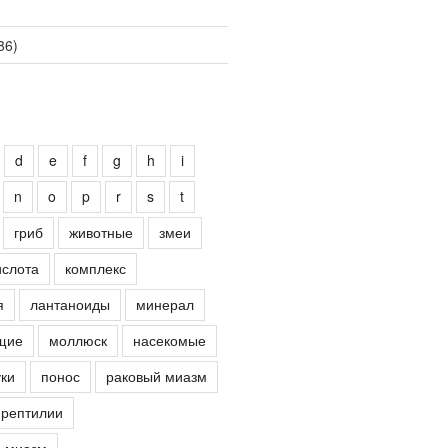
86)
d
e
f
g
h
i
n
o
p
r
s
t
гриб
животные
змеи
ислота
комплекс
я
лантаноиды
минерал
щие
моллюск
насекомые
ки
понос
раковый миазм
рептилии