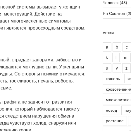
Человек
(48)
енозной системы вызывает у женщин
я менструаций. Действие на
Ян Схолтен
(2
вает многочисленные симптомы
фит является превосходным средством.
МЕТКИ
a
b
c
k
l
m
ный, страдает запорами, зябкостью и
аблюдаются мокнущие сыпи. У женщины
u
v
z
удны. Со стороны психики отмечается:
кашель
к
ть, тоскливость, печаль, робость,
исьме.
кровотечени
млекопитаю
ь графита не зависит от развития
рения, который наблюдается также у
нозод
пау
тся следствием нарушения обмена
растение
гда чувствуют холод, снаружи или
ислению крови.