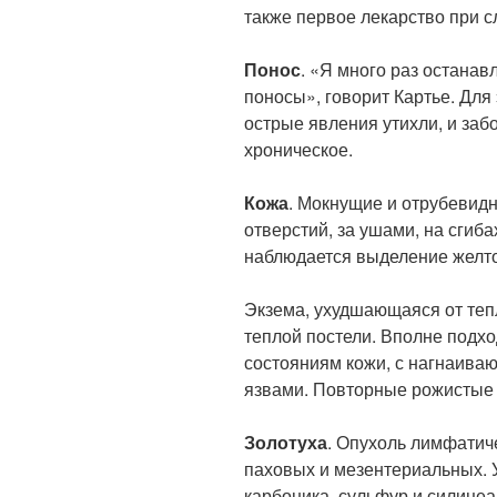
также первое лекарство при с
Понос
. «Я много раз остана
поносы», говорит Картье. Для 
острые явления утихли, и заб
хроническое.
Кожа
. Мокнущие и отрубевид
отверстий, за ушами, на сгиба
наблюдается выделение желтой
Экзема, ухудшающаяся от тепл
теплой постели. Вполне подхо
состояниям кожи, с нагнаива
язвами. Повторные рожистые
Золотуха
. Опухоль лимфатич
паховых и мезентериальных. 
карбоника, сульфур и силицеа 