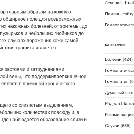
Лечение. Trea
втор главным образом на кожную
Помощь сайту. 
ю обширное поле для всевозможных
Гомеопатичес
их накожных болезней, от эритемы, до
 пузырьков и небольших гнойников до
сех случаях поражения кожи самой
КАТЕГОРИИ
йствия графита является
Болезни
(424)
я застоями и затруднениями
Гомеопатичес
лой вены, что поддерживает кишечное
Гомеопатия
(6
 является причиной хронического
Духовный свет
Раджан Шанка
бщего со слизистым выделением,
ебольших количествах повсюду и, в
Рекомендации
, где наблюдается образование слизи и
Случаи
(685)