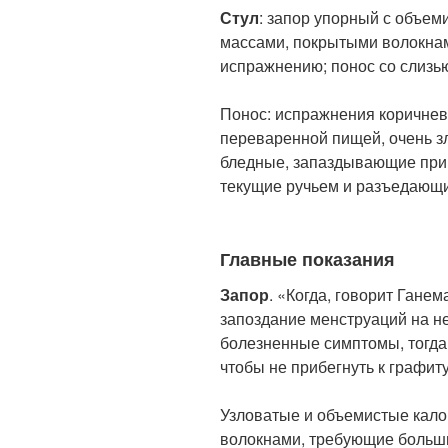
Стул
: запор упорный с объе
массами, покрытыми волокнам
испражнению; понос со слизь
Понос: испражнения коричнев
переваренной пищей, очень з
бледные, запаздывающие при 
текущие ручьем и разъедающ
Главные показания
Запор
. «Когда, говорит Ганем
запоздание менструаций на н
болезненные симптомы, тогда 
чтобы не прибегнуть к графиту
Узловатые и объемистые кал
волокнами, требующие больши