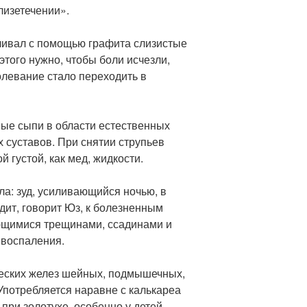
лизетечении».
вливал с помощью графита слизистые
этого нужно, чтобы боли исчезли,
олевание стало переходить в
ные сыпи в области естественных
х суставов. При снятии струпьев
 густой, как мед, жидкости.
а: зуд, усиливающийся ночью, в
дит, говорит Юз, к болезненным
ющимися трещинами, ссадинами и
 воспаления.
еских желез шейных, подмышечных,
Употребляется наравне с калькареа
при золотухе, особенно у детей.