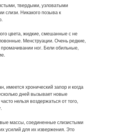
мистыми, твердыми, узловатыми
и слизи. Никакого позыва к
ю.
ого цвета, жидкие, смешанные с не
ловонные. Менструации. Очень редкие,
промачивании ног. Бели обильные,
ие.
ан, имеется хронический запор и когда
есколько дней вызывает новые
часто нельзя воздержаться от того,
.
овые массы, соединенные слизистыми
х усилий для их извержения. Это