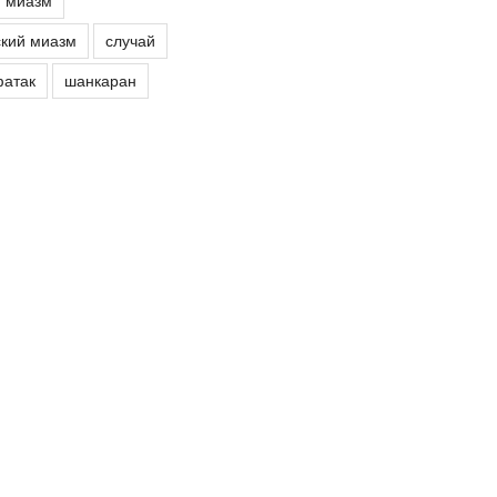
й миазм
кий миазм
случай
атак
шанкаран