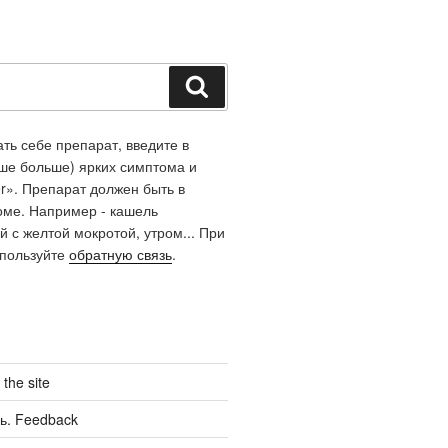
Поиск
ть себе препарат, введите в
чше больше) ярких симптома и
r». Препарат должен быть в
оме. Например - кашель
й с желтой мокротой, утром... При
спользуйте
обратную связь
.
the site
ь. Feedback