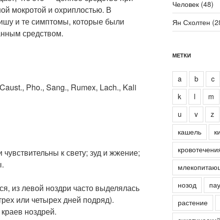
Человек
(48)
ой мокротой и охриплостью. В
ишу и те симптомы, которые были
Ян Схолтен
(2
анным средством.
МЕТКИ
a
b
c
 Caust., Pho., Sang., Rumex, Lach., Kali
k
l
m
u
v
z
кашель
к
кровотечени
чувствительны к свету; зуд и жжение;
.
млекопитаю
нозод
пау
я, из левой ноздри часто выделялась
трех или четырех дней подряд).
растение
 краев ноздрей.