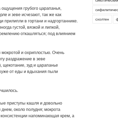
сикотически
 ощущения грубого царапанья,
сифилитичес
ле и зеве исчезают, так же как
схолтен
ф
и прилипли в гортани и надгортаннике.
огда густой, вязкой и липкой,
ремлению откашляться; под влиянием
 мокротой и охриплостью. Очень
ту раздражение в зеве
 щекотание, зуд и царапанье
хуже от еды и вдыхания пыли
чшилось.
е приступы кашля и довольно
 днем, около полудня; мокрота
о консистенции напоминающая крем, а