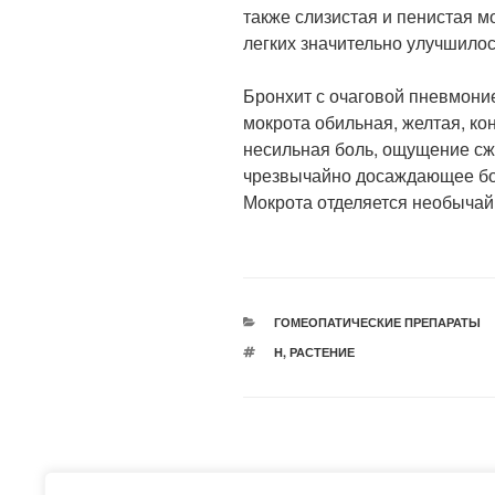
также слизистая и пенистая м
легких значительно улучшилос
Бронхит с очаговой пневмоние
мокрота обильная, желтая, ко
несильная боль, ощущение сж
чрезвычайно досаждающее бо
Мокрота отделяется необычайн
РУБРИКИ
ГОМЕОПАТИЧЕСКИЕ ПРЕПАРАТЫ
МЕТКИ
H
,
РАСТЕНИЕ
Навигация
Предыдущая
НАЗАД