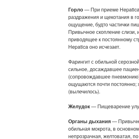
Горло
— При приеме Hepatica
раздражения и щекотания в гор
ощущение, будто частички пищ
Привычное скопление слизи, ин
приводящее к постоянному ст
Hepatica оно исчезает.
Фарингит с обильной серозной
сильное, досаждавшее пациен
(сопровождавшее пневмонию),
ощущаются почти постоянно; 
(вылечилось).
Желудок
— Пищеварение улу
Органы дыхания
— Привычны
обильная мокрота, в основном
непрозрачная, желтоватая, п