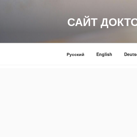
Перейти
к
САЙТ ДОКТ
содержимому
Русский
English
Deuts