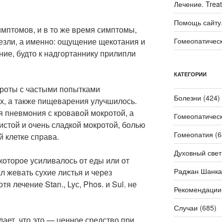
Лечение. Trea
Помощь сайту. 
имптомов, и в то же время симптомы,
езли, а именно: ощущение щекотания и
Гомеопатичес
ие, будто к надгортаннику прилипли
КАТЕГОРИИ
кроты с частыми попытками
Болезни
(424)
х, а также пищеварения улучшилось.
ая пневмония с кровавой мокротой, а
Гомеопатичес
нистой и очень сладкой мокротой, болью
Гомеопатия
(6
 клетке справа.
Духовный свет
которое усиливалось от еды или от
Раджан Шанка
л жевать сухие листья и через
я лечение Stan., Lyс, Phos. и Sul. не
Рекомендации
Случаи
(685)
ает, что это — ценное средство при