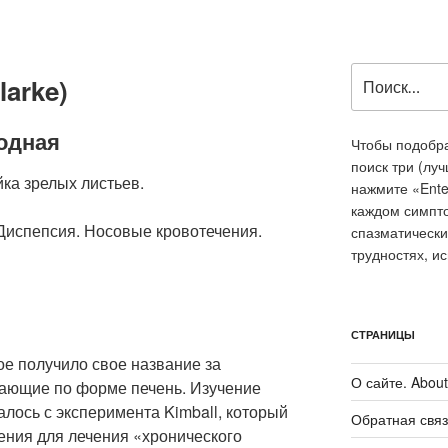
Искать:
larke)
одная
Чтобы подобра
поиск три (лу
ка зрелых листьев.
нажмите «Ente
каждом симпт
 Диспепсия. Носовые кровотечения.
спазматически
трудностях, и
СТРАНИЦЫ
ое получило свое название за
О сайте. About 
ающие по форме печень. Изучение
алось с эксперимента Kimball, который
Обратная связ
ения для лечения «хронического