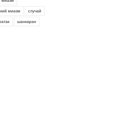
й миазм
кий миазм
случай
атак
шанкаран