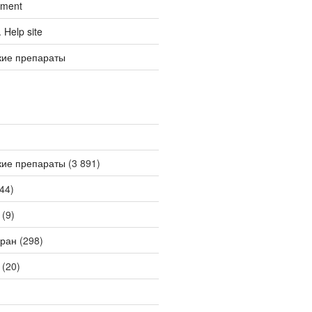
tment
Help site
кие препараты
кие препараты
(3 891)
44)
(9)
ран
(298)
(20)