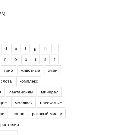
86)
d
e
f
g
h
i
n
o
p
r
s
t
гриб
животные
змеи
ислота
комплекс
я
лантаноиды
минерал
щие
моллюск
насекомые
ки
понос
раковый миазм
рептилии