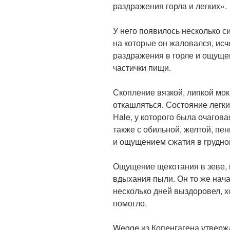
раздражения горла и легких».
У него появилось несколько с
на которые он жаловался, исч
раздражения в горле и ощущен
частички пищи.
Скопление вязкой, липкой мо
откашляться. Состояние легки
Hale, у которого была очагов
также с обильной, желтой, пе
и ощущением сжатия в грудной
Ощущение щекотания в зеве, 
вдыхания пыли. Он то же нача
несколько дней выздоровел, хот
помогло.
Wegge из Копенгагена утвержд