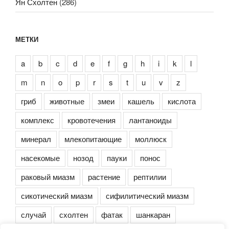
Ян Схолтен
(286)
МЕТКИ
a
b
c
d
e
f
g
h
i
k
l
m
n
o
p
r
s
t
u
v
z
гриб
животные
змеи
кашель
кислота
комплекс
кровотечения
лантаноиды
минерал
млекопитающие
моллюск
насекомые
нозод
пауки
понос
раковый миазм
растение
рептилии
сикотический миазм
сифилитический миазм
случай
схолтен
фатак
шанкаран