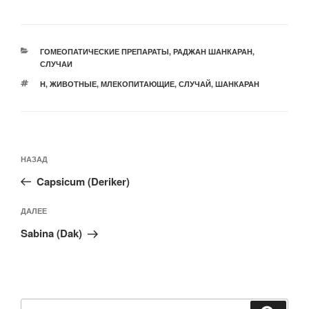
РУБРИКИ
ГОМЕОПАТИЧЕСКИЕ ПРЕПАРАТЫ
,
РАДЖАН ШАНКАРАН
,
СЛУЧАИ
МЕТКИ
H
,
ЖИВОТНЫЕ
,
МЛЕКОПИТАЮЩИЕ
,
СЛУЧАЙ
,
ШАНКАРАН
Навигация
Предыдущая
НАЗАД
по
запись:
записям
Capsicum (Deriker)
Следующая
ДАЛЕЕ
запись
Sabina (Dak)
Искать: