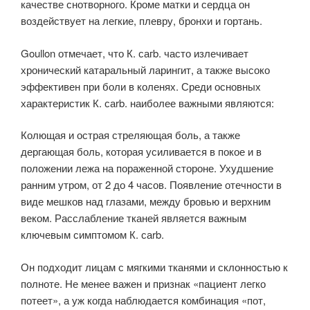
качестве снотворного. Кроме матки и сердца он
воздействует на легкие, плевру, бронхи и гортань.
Goullon отмечает, что К. сагb. часто излечивает
хронический катаральный ларингит, а также высоко
эффективен при боли в коленях. Среди основных
характеристик К. саrb. наиболее важными являются:
Колющая и острая стреляющая боль, а также
дергающая боль, которая усиливается в покое и в
положении лежа на пораженной стороне. Ухудшение
ранним утром, от 2 до 4 часов. Появление отечности в
виде мешков над глазами, между бровью и верхним
веком. Расслабление тканей является важным
ключевым симптомом К. саrb.
Он подходит лицам с мягкими тканями и склонностью к
полноте. Не менее важен и признак «пациент легко
потеет», а уж когда наблюдается комбинация «пот,