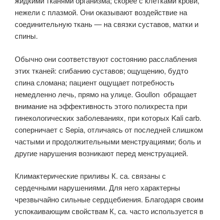
жидкими тканями организма; скорее с клетками крови,
нежели с плазмой. Они оказывают воздействие на
соединительную ткань — на связки суставов, матки и
спины.
Обычно они соответствуют состоянию расслабления
этих тканей: сгибанию суставов; ощущению, будто
спина сломана; пациент ощущает потребность
немедленно лечь, прямо на улице. Goullon обращает
внимание на эффективность этого полихреста при
гинекологических заболеваниях, при которых Kali carb.
соперничает с Sepia, отличаясь от последней слишком
частыми и продолжительными менструациями; боль и
другие нарушения возникают перед менструацией.
Климактерические приливы К. са. связаны с
сердечными нарушениями. Для него характерны
чрезвычайно сильные сердцебиения. Благодаря своим
успокаивающим свойствам К, са. часто используется в