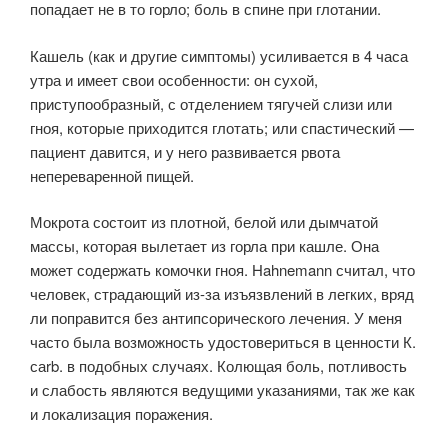
попадает не в то горло; боль в спине при глотании.
Кашель (как и другие симптомы) усиливается в 4 часа
утра и имеет свои особенности: он сухой,
приступообразный, с отделением тягучей слизи или
гноя, которые приходится глотать; или спастический —
пациент давится, и у него развивается рвота
непереваренной пищей.
Мокрота состоит из плотной, белой или дымчатой
массы, которая вылетает из горла при кашле. Она
может содержать комочки гноя. Hahnemann считал, что
человек, страдающий из-за изъязвлений в легких, вряд
ли поправится без антипсорического лечения. У меня
часто была возможность удостовериться в ценности К.
саrb. в подобных случаях. Колющая боль, потливость
и слабость являются ведущими указаниями, так же как
и локализация поражения.