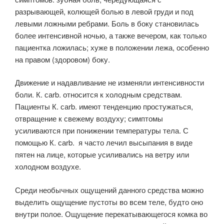
разрывающей, колющей болью в левой груди и под
левыми ложными ребрами. Боль в боку становилась
более интенсивной ночью, а также вечером, как только
пациентка ложилась; хуже в положении лежа, особенно
на правом (здоровом) боку.
Движение и надавливание не изменяли интенсивности
боли. К. саrb. относится к холодным средствам.
Пациенты К. саrb. имеют тенденцию простужаться,
отвращение к свежему воздуху; симптомы
усиливаются при понижении температуры тела. С
помощью К. саrb. я часто лечил высыпания в виде
пятен на лице, которые усиливались на ветру или
холодном воздухе.
Среди необычных ощущений данного средства можно
выделить ощущение пустоты во всем теле, будто оно
внутри полое. Ощущение перекатывающегося комка во