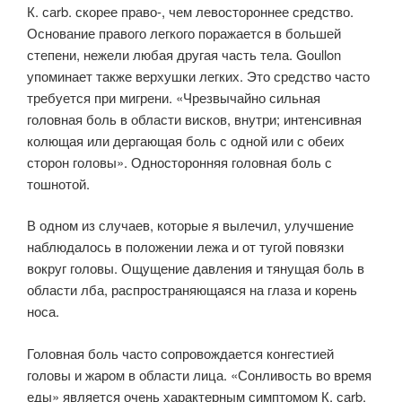
К. саrb. скорее право-, чем левостороннее средство.
Основание правого легкого поражается в большей
степени, нежели любая другая часть тела. Goullon
упоминает также верхушки легких. Это средство часто
требуется при мигрени. «Чрезвычайно сильная
головная боль в области висков, внутри; интенсивная
колющая или дергающая боль с одной или с обеих
сторон головы». Односторонняя головная боль с
тошнотой.
В одном из случаев, которые я вылечил, улучшение
наблюдалось в положении лежа и от тугой повязки
вокруг головы. Ощущение давления и тянущая боль в
области лба, распространяющаяся на глаза и корень
носа.
Головная боль часто сопровождается конгестией
головы и жаром в области лица. «Сонливость во время
еды» является очень характерным симптомом К. саrb.