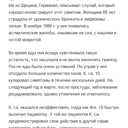
Ide из Щецина, Германия, описывает случай, который
хорошо иллюстрирует этот симптом. Женщина 65 лет
страдала от хронического бронхита и эмфиземы
легких. В ноябре 1886 г. у нее появились
астматические жалобы, лишавшие ее сна, с кашлем и
густой мокротой.
Во время еды она всегда чувствовала такую
усталость, что засыпала и не могла закончить трапезу.
После еды была очень уставшей. По утрам у нее
отходило большое количество газов. К. са. 10
купировал симптомы в течение нескольких дней. На
следующий год в марте, после простуды, заболевание
рецидивировало, однако утомления не отмечалось.
К. са. оказался неэффективен, тогда как Ars. 15 быстро
вылечил пациентку. У той же пациентки К. са.
продемонстрировал свое действие в другой серии
симптомов: зубная боль, чередующаяся с