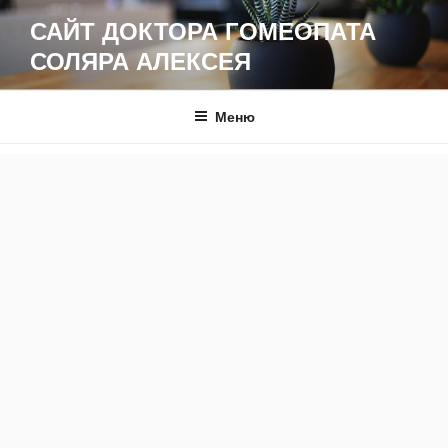
Перейти
САЙТ ДОКТОРА ГОМЕОПАТА
к
СОЛЯРА АЛЕКСЕЯ
содержимому
Меню