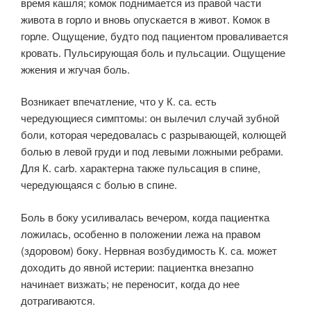
время кашля; комок поднимается из правой части
живота в горло и вновь опускается в живот. Комок в
горле. Ощущение, будто под пациентом проваливается
кровать. Пульсирующая боль и пульсации. Ощущение
жжения и жгучая боль.
Возникает впечатление, что у К. са. есть
чередующиеся симптомы: он вылечил случай зубной
боли, которая чередовалась с разрывающей, колющей
болью в левой груди и под левыми ложными ребрами.
Для К. саrb. характерна также пульсация в спине,
чередующаяся с болью в спине.
Боль в боку усиливалась вечером, когда пациентка
ложилась, особенно в положении лежа на правом
(здоровом) боку. Нервная возбудимость К. са. может
доходить до явной истерии: пациентка внезапно
начинает визжать; не переносит, когда до нее
дотрагиваются.