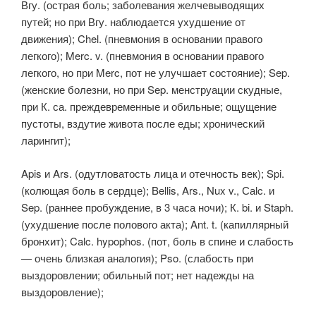
Вгу. (острая боль; заболевания желчевыводящих
путей; но при Вгу. наблюдается ухудшение от
движения); Chel. (пневмония в основании правого
легкого); Merc. v. (пневмония в основании правого
легкого, но при Merc, пот не улучшает состояние); Sep.
(женские болезни, но при Sep. менструации скудные,
при К. са. преждевременные и обильные; ощущение
пустоты, вздутие живота после еды; хронический
ларингит);
Apis и Ars. (одутловатость лица и отечность век); Spi.
(колющая боль в сердце); Bellis, Ars., Nux v., Саlc. и
Sep. (раннее пробуждение, в 3 часа ночи); К. bi. и Staph.
(ухудшение после полового акта); Ant. t. (капиллярный
бронхит); Calc. hypophos. (пот, боль в спине и слабость
— очень близкая аналогия); Pso. (слабость при
выздоровлении; обильный пот; нет надежды на
выздоровление);