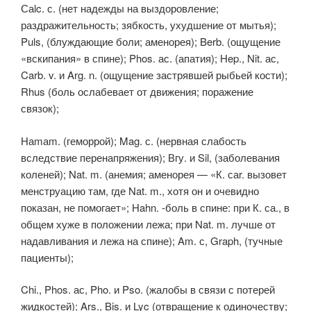
Саlc. с. (нет надежды на выздоровление;
раздражительность; зябкость, ухудшение от мытья);
Puls, (блуждающие боли; аменорея); Berb. (ощущение
«вскипания» в спине); Phos. ас. (апатия); Hep., Nit. ас,
Carb. v. и Arg. n. (ощущение застрявшей рыбьей кости);
Rhus (боль ослабевает от движения; поражение
связок);
Наmаm. (геморрой); Mag. с. (нервная слабость
вследствие перенапряжения); Вгу. и Sil, (заболевания
коленей); Nat. m. (анемия; аменорея — «К. саr. вызовет
менструацию там, где Nat. m., хотя он и очевидно
показан, не помогает»; Hahn. -боль в спине: при К. са., в
общем хуже в положении лежа; при Nat. m. лучше от
надавливания и лежа на спине); Am. с, Graph, (тучные
пациенты);
Chi., Phos. ас, Pho. и Pso. (жалобы в связи с потерей
жидкостей); Ars., Bis. и Lyc (отвращение к одиночеству;