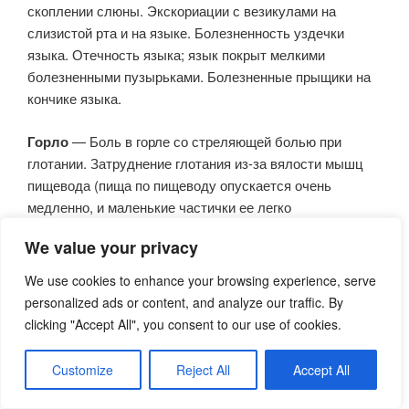
скоплении слюны. Экскориации с везикулами на
слизистой рта и на языке. Болезненность уздечки
языка. Отечность языка; язык покрыт мелкими
болезненными пузырьками. Болезненные прыщики на
кончике языка.
Горло
— Боль в горле со стреляющей болью при
глотании. Затруднение глотания из-за вялости мышц
пищевода (пища по пищеводу опускается очень
медленно, и маленькие частички ее легко
аспирируются в трахею). На нёбе и в горле обильное
We value your privacy
скопление слизи, которую очень трудно откашлять или
проглотить, с ощущением комка слизи в горле.
We use cookies to enhance your browsing experience, serve
Отхаркивание слизи. Сухость задней стенки глотки.
personalized ads or content, and analyze our traffic. By
clicking "Accept All", you consent to our use of cookies.
Аппетит
— Горький или кислый вкус. Неприятное
ощущение во рту, как при дисфункции желудка.
Customize
Reject All
Accept All
Гнилостный, сладковатый привкус или вкус крови во
рту. Булимия. Сильное желание есть сладкое и кислое.