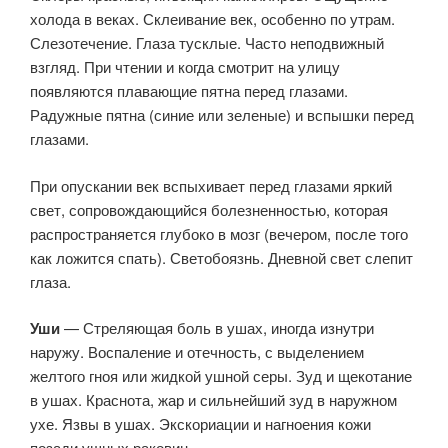
холода в веках. Склеивание век, особенно по утрам.
Слезотечение. Глаза тусклые. Часто неподвижный
взгляд. При чтении и когда смотрит на улицу
появляются плавающие пятна перед глазами.
Радужные пятна (синие или зеленые) и вспышки перед
глазами.
При опускании век вспыхивает перед глазами яркий
свет, сопровождающийся болезненностью, которая
распространяется глубоко в мозг (вечером, после того
как ложится спать). Светобоязнь. Дневной свет слепит
глаза.
Уши
— Стреляющая боль в ушах, иногда изнутри
наружу. Воспаление и отечность, с выделением
желтого гноя или жидкой ушной серы. Зуд и щекотание
в ушах. Краснота, жар и сильнейший зуд в наружном
ухе. Язвы в ушах. Экскориации и нагноения кожи
позади ушных раковин.