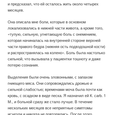
и предсказал, что ей осталось жить около четырех
месяцев.
Она описала мне боли, которые в основном
локализовались в нижней части живота, а кроме того,
«тупую, сильную, угнетающую боль с онемением,
которая начиналась на внутренней стороне верхней
части правого бедра (нижняя ость подвздошной кости)
и распространялась на колено». Боль была настолько
сильной, что вызывала у пациентки тошноту и даже
потерю сознания.
Выделения были очень зловонными, с запахом
гниющего мяса. Они сопровождались дрожью и
сильной слабостью; временами моча была почти как
кровь, с осадком в виде песка. Я назначил ей К. саrb. 1
М., и больной сразу же стало лучше. В течение
нескольких месяцев все неприятные симптомы
исчезли и никогда не повторялись. После этого