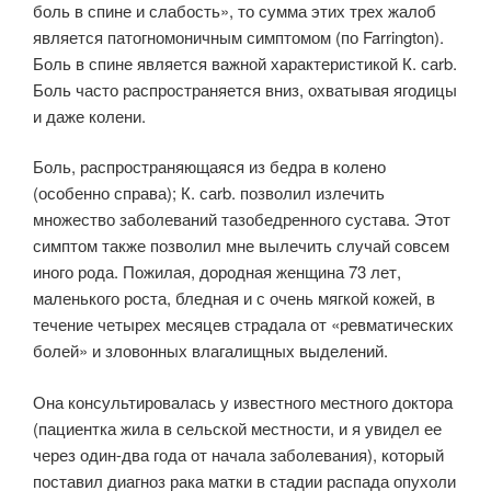
боль в спине и слабость», то сумма этих трех жалоб
является патогномоничным симптомом (по Farrington).
Боль в спине является важной характеристикой К. саrb.
Боль часто распространяется вниз, охватывая ягодицы
и даже колени.
Боль, распространяющаяся из бедра в колено
(особенно справа); К. саrb. позволил излечить
множество заболеваний тазобедренного сустава. Этот
симптом также позволил мне вылечить случай совсем
иного рода. Пожилая, дородная женщина 73 лет,
маленького роста, бледная и с очень мягкой кожей, в
течение четырех месяцев страдала от «ревматических
болей» и зловонных влагалищных выделений.
Она консультировалась у известного местного доктора
(пациентка жила в сельской местности, и я увидел ее
через один-два года от начала заболевания), который
поставил диагноз рака матки в стадии распада опухоли