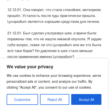
12.12.01. Она говорит, что стала спокойнее, метеоризм
прошёл. Усталость после еды практически прошла.
Lycopodium является хорошим средством для печени.
21.12.01. Был сделан ультразвук шеи, и врачи были
поражены тем, что не нашли никакой опухоли. Я задаю
себе вопрос, помог ли это Lycopodium или же это была
всё-таки Sepia? Но давление в шее стало меньше
после применения именно Lycopodium?
We value your privacy
04.01.02. Она очень довольна. Давление в шее
уменьшилось на 60%. Только в последние дни оно
We use cookies to enhance your browsing experience, serve
опять увеличилось. Метеоризм практически исчез, но в
personalized ads or content, and analyze our traffic. By
последние дни опять появился. Lycopodium
clicking "Accept All", you consent to our use of cookies.
подействовал, поэтому я назначаю ещё раз Lycopodium
ХМ.
Customize
Reject All
Accept All
15.02.02. Давление в шее уменьшилось на 70%, и