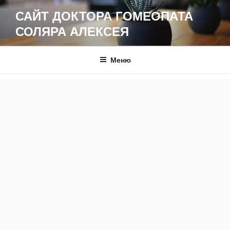
Перейти
САЙТ ДОКТОРА ГОМЕОПАТА
к
СОЛЯРА АЛЕКСЕЯ
содержимому
Меню