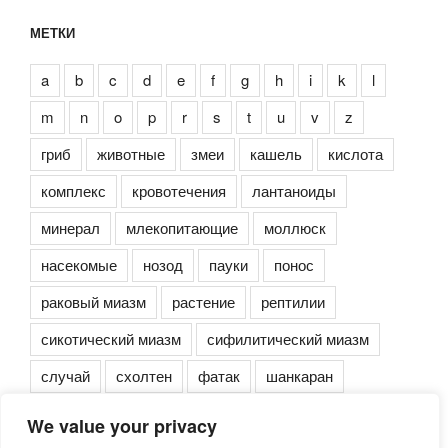
МЕТКИ
a
b
c
d
e
f
g
h
i
k
l
m
n
o
p
r
s
t
u
v
z
гриб
животные
змеи
кашель
кислота
комплекс
кровотечения
лантаноиды
минерал
млекопитающие
моллюск
насекомые
нозод
пауки
понос
раковый миазм
растение
рептилии
сикотический миазм
сифилитический миазм
случай
схолтен
фатак
шанкаран
We value your privacy