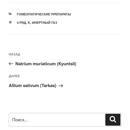
РУБРИКИ
ГОМЕОПАТИЧЕСКИЕ ПРЕПАРАТЫ
МЕТКИ
4 РЯД
,
K
,
ИНЕРТНЫЙ ГАЗ
Навигация
Предыдущая
НАЗАД
по
запись:
записям
Natrium muriaticum (Kyuntsli)
Следующая
ДАЛЕЕ
запись
Allium sativum (Tarkas)
Искать:
Поиск