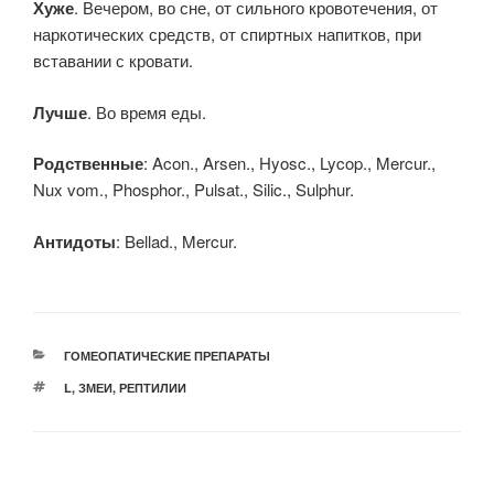
Хуже
. Вечером, во сне, от сильного кровотечения, от
наркотических средств, от спиртных напитков, при
вставании с кровати.
Лучше
. Во время еды.
Родственные
: Acon., Arsen., Hyosc., Lycop., Mercur.,
Nux vom., Phosphor., Pulsat., Silic., Sulphur.
Антидоты
: Bellad., Mercur.
РУБРИКИ
ГОМЕОПАТИЧЕСКИЕ ПРЕПАРАТЫ
МЕТКИ
L
,
ЗМЕИ
,
РЕПТИЛИИ
Навигация