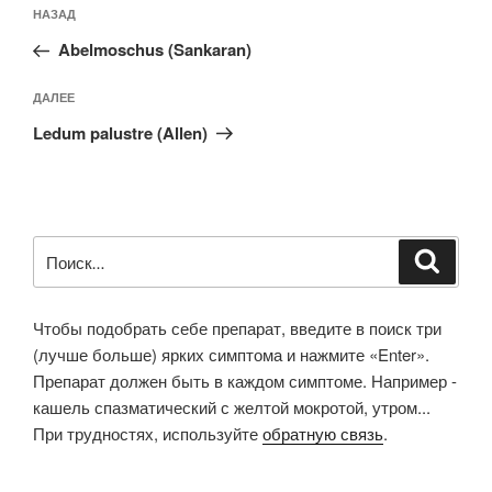
Предыдущая
НАЗАД
по
запись:
записям
Abelmoschus (Sankaran)
Следующая
ДАЛЕЕ
запись
Ledum palustre (Allen)
Искать:
Поиск
Чтобы подобрать себе препарат, введите в поиск три
(лучше больше) ярких симптома и нажмите «Enter».
Препарат должен быть в каждом симптоме. Например -
кашель спазматический с желтой мокротой, утром...
При трудностях, используйте
обратную связь
.