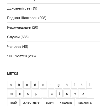
Духовный свет
(9)
Раджан Шанкаран
(298)
Рекомендации
(20)
Случаи
(685)
Человек
(48)
Ян Схолтен
(286)
МЕТКИ
a
b
c
d
e
f
g
h
i
k
l
m
n
o
p
r
s
t
u
v
z
гриб
животные
змеи
кашель
кислота