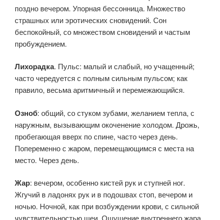
поздно вечером. Упорная бессонница. Множество
страшных или эротических сновидений. Сон
беспокойный, со множеством сновидений и частым
пробуждением.
Лихорадка
. Пульс: малый и слабый, но учащенный;
часто чередуется с полным сильным пульсом; как
правило, весьма аритмичный и перемежающийся.
Озноб
: общий, со стуком зубами, желанием тепла, с
наружным, вызывающим окоченение холодом. Дрожь,
пробегающая вверх по спине, часто через день.
Попеременно с жаром, перемещающимся с места на
место. Через день.
Жар
: вечером, особенно кистей рук и ступней ног.
Жгучий в ладонях рук и в подошвах стоп, вечером и
ночью. Ночной, как при возбуждении крови, с сильной
чувствительностью шеи. Ощущение внутреннего жара