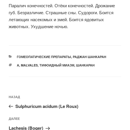
Паралич конечностей. Отёки конечностей. Дрожание
губ. Безразличие. Страшные сны. Судороги. Боится
летающих насекомых и змей. Боится ядовитых
животных. Ухудшение ночью.
РУБРИКИ
ГОМЕОПАТИЧЕСКИЕ ПРЕПАРАТЫ
,
РАДЖАН ШАНКАРАН
МЕТКИ
A
,
MALVALES
,
ТИФОИДНЫЙ МИАЗМ
,
ШАНКАРАН
Навигация
Предыдущая
НАЗАД
по
запись:
записям
Sulphuricum acidum (Le Roux)
Следующая
ДАЛЕЕ
запись
Lachesis (Boger)