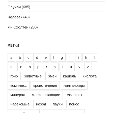
Случаи
(685)
Человек
(48)
Ян Схолтен
(286)
МЕТКИ
a
b
c
d
e
f
g
h
i
k
l
m
n
o
p
r
s
t
u
v
z
гриб
животные
змеи
кашель
кислота
комплекс
кровотечения
лантаноиды
минерал
млекопитающие
моллюск
насекомые
нозод
пауки
понос