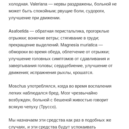
холодная. Valeriana — нервы раздражены, больной не
может быть спокойным; рвущие боли, судороги,
улучшение при движении.
Asafoetida — обратная перистальтика, прогорклые
отрыжки; вонючие ветры; стягивание в груди;
прекращение выделений. Magnesia muriatica —
обмороки во время обеда, облегчение от отрыжки;
улучшение головных симптомов от сдавливания и
завертывания головы; сердцебиение, улучшение от
движения; испражнения рыхлы, крошатся.
Moschus употреблялся, когда во время воспаления
легких наблюдался бред. Мозг чрезвычайно
возбужден, больной с бешеной живостью говорит
всякую чепуху (Труссо).
Мы назначаем эти средства как раз в подобных же
случаях, и эти средства будут успокаивать