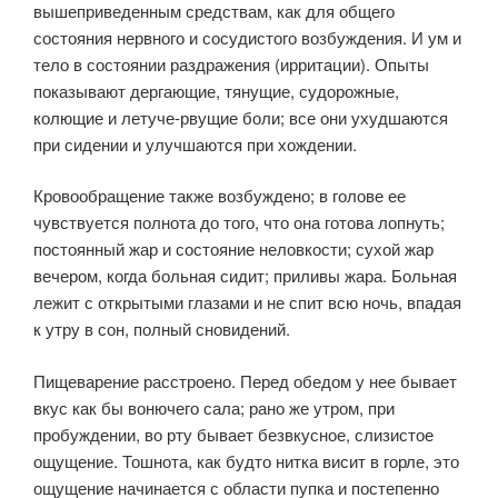
вышеприведенным средствам, как для общего
состояния нервного и сосудистого возбуждения. И ум и
тело в состоянии раздражения (ирритации). Опыты
показывают дергающие, тянущие, судорожные,
колющие и летуче-рвущие боли; все они ухудшаются
при сидении и улучшаются при хождении.
Кровообращение также возбуждено; в голове ее
чувствуется полнота до того, что она готова лопнуть;
постоянный жар и состояние неловкости; сухой жар
вечером, когда больная сидит; приливы жара. Больная
лежит с открытыми глазами и не спит всю ночь, впадая
к утру в сон, полный сновидений.
Пищеварение расстроено. Перед обедом у нее бывает
вкус как бы вонючего сала; рано же утром, при
пробуждении, во рту бывает безвкусное, слизистое
ощущение. Тошнота, как будто нитка висит в горле, это
ощущение начинается с области пупка и постепенно