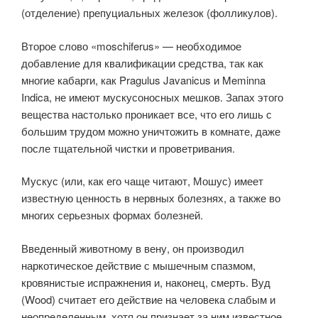
(отделение) препуциальных железок (фолликулов).
Второе слово «moschiferus» — необходимое
добавление для квалификации средства, так как
многие кабарги, как Pragulus Javanicus и Meminna
Indica, не имеют мускусоносных мешков. Запах этого
вещества настолько проникает все, что его лишь с
большим трудом можно уничтожить в комнате, даже
после тщательной чистки и проветривания.
Мускус (или, как его чаще читают, Мошус) имеет
известную ценность в нервных болезнях, а также во
многих серьезных формах болезней.
Введенный животному в вену, он производил
наркотическое действие с мышечным спазмом,
кровянистые испражнения и, наконец, смерть. Вуд
(Wood) считает его действие на человека слабым и
неопределенным, хотя он признает за ним известное