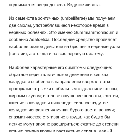
поднимается вверх до зева. Вздутие живота.
Из семейства зонтичных (umbelliferae) мы получаем
две смолы, употреблявшиеся некоторое время в
нервных болезнях. Это именно Gummiammoniacum и
особенно Asafoetida. Последнее средство проявляет
наиболее резкое действие на брюшные нервные узлы
(ганглии), а отсюда и на всю нервную систему.
Наиболее характерные его симптомы следующие:
обратное перистальтическое движение в кишках,
желудке и особенно в направлении вверх к глотке;
прогорклые отрыжки с обильным отделением слюны,
жирным вкусом; в голове ощущение полноты, сжатия,
жжение в желудке и пищеводе; сильное вздутие
желудка; испражнения мягки, бурого цвета, вонючи;
спазматическое стягивание в груди, как будто бы
легкие могут вполне расшириться; сжатие до степени
агонии; прилив крови и растяжение сердца, малый