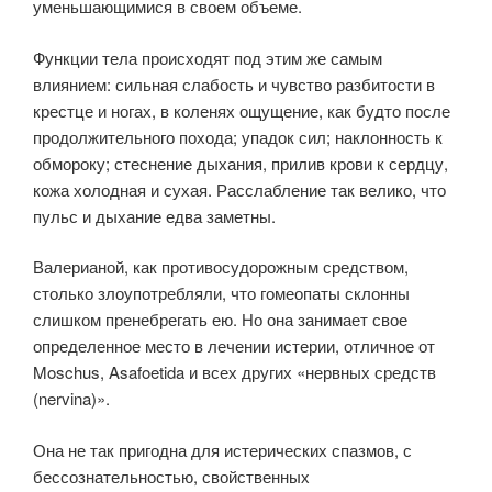
уменьшающимися в своем объеме.
Функции тела происходят под этим же самым
влиянием: сильная слабость и чувство разбитости в
крестце и ногах, в коленях ощущение, как будто после
продолжительного похода; упадок сил; наклонность к
обмороку; стеснение дыхания, прилив крови к сердцу,
кожа холодная и сухая. Расслабление так велико, что
пульс и дыхание едва заметны.
Валерианой, как противосудорожным средством,
столько злоупотребляли, что гомеопаты склонны
слишком пренебрегать ею. Но она занимает свое
определенное место в лечении истерии, отличное от
Moschus, Asafoetida и всех других «нервных средств
(nervina)».
Она не так пригодна для истерических спазмов, с
бессознательностью, свойственных