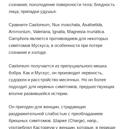
сознания; похолодение поверхности тела; бледность
лица; припадки удушья.
Сравните Castoreum, Nux moschata, Asafoetida,
Ammonium, Valeriana, Ignatia, Magnesia muriatica.
Camphora является противоядием для некоторых
симптомов Мускуса, в особенности при потере
сознания и холоде.
Castoreum получается из препуциального мешка
бобра. Как и Мускус, он производит нервность,
судороги и расстройство месячных. Но он более
подходит для нервных симптомов, предшествующих
вполне развившейся истерии.
Он пригоден для женщин, страдающих
раздражительной слабостью с преобладанием
брюшных симптомов. Шарже (Charge), напр.,
употреблял Кастореум у женщин, которые, в периоде