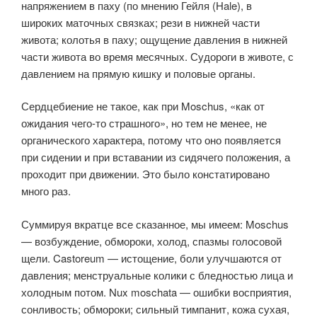
напряжением в паху (по мнению Гейля (Hale), в
широких маточных связках; рези в нижней части
живота; колотья в паху; ощущение давления в нижней
части живота во время месячных. Судороги в животе, с
давлением на прямую кишку и половые органы.
Сердцебиение не такое, как при Moschus, «как от
ожидания чего-то страшного», но тем не менее, не
органического характера, потому что оно появляется
при сидении и при вставании из сидячего положения, а
проходит при движении. Это было констатировано
много раз.
Суммируя вкратце все сказанное, мы имеем: Moschus
— возбуждение, обмороки, холод, спазмы голосовой
щели. Castoreum — истощение, боли улучшаются от
давления; менструальные колики с бледностью лица и
холодным потом. Nux moschata — ошибки восприятия,
сонливость; обмороки; сильный тимпанит, кожа сухая,