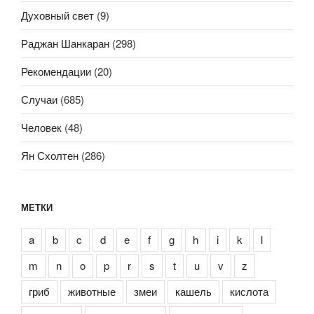
Духовный свет
(9)
Раджан Шанкаран
(298)
Рекомендации
(20)
Случаи
(685)
Человек
(48)
Ян Схолтен
(286)
МЕТКИ
a
b
c
d
e
f
g
h
i
k
l
m
n
o
p
r
s
t
u
v
z
гриб
животные
змеи
кашель
кислота