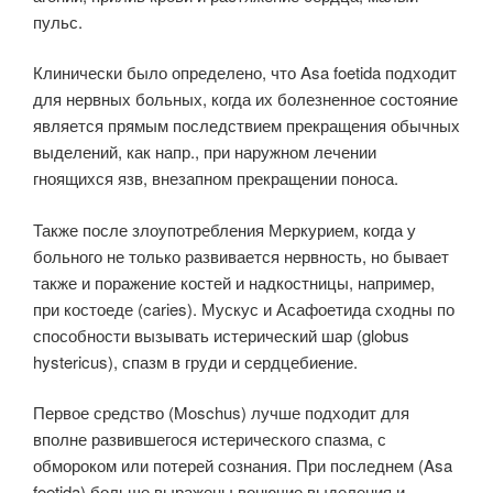
пульс.
Клинически было определено, что Asa foetida подходит
для нервных больных, когда их болезненное состояние
является прямым последствием прекращения обычных
выделений, как напр., при наружном лечении
гноящихся язв, внезапном прекращении поноса.
Также после злоупотребления Меркурием, когда у
больного не только развивается нервность, но бывает
также и поражение костей и надкостницы, например,
при костоеде (caries). Мускус и Асафоетида сходны по
способности вызывать истерический шар (globus
hystericus), спазм в груди и сердцебиение.
Первое средство (Moschus) лучше подходит для
вполне развившегося истерического спазма, с
обмороком или потерей сознания. При последнем (Asa
foetida) больше выражены вонючие выделения и