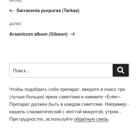
Предыдущая
НАЗАД
по
запись:
записям
Sarracenia purpurea (Tarkas)
Следующая
ДАЛЕЕ
запись
Arsenicum album (Gibson)
Искать:
Поиск
Чтобы подобрать себе препарат, введите в поиск три
(лучше больше) ярких симптома и нажмите «Enter».
Препарат должен быть в каждом симптоме. Например -
кашель спазматический с желтой мокротой, утром...
При трудностях, используйте
обратную связь
.