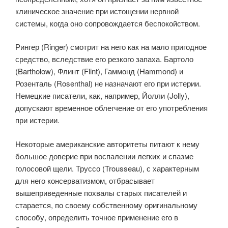
клиническое значение при истощении нервной
системы, когда оно сопровождается беспокойством.
Рингер (Ringer) смотрит на него как на мало пригодное
средство, вследствие его резкого запаха. Бартоло
(Bartholow), Флинт (Flint), Гаммонд (Hammond) и
Розенталь (Rosenthal) не назначают его при истерии.
Немецкие писатели, как, например, Йолли (Jolly),
допускают временное облегчение от его употребления
при истерии.
Некоторые американские авторитеты питают к нему
большое доверие при воспалении легких и спазме
голосовой щели. Труссо (Trousseau), с характерным
для него консерватизмом, отбрасывает
вышеприведенные похвалы старых писателей и
старается, по своему собственному оригинальному
способу, определить точное применение его в