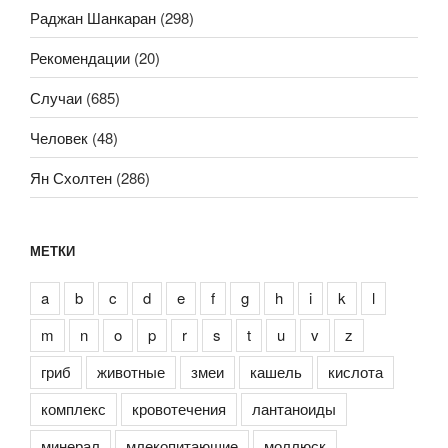
Раджан Шанкаран
(298)
Рекомендации
(20)
Случаи
(685)
Человек
(48)
Ян Схолтен
(286)
МЕТКИ
a
b
c
d
e
f
g
h
i
k
l
m
n
o
p
r
s
t
u
v
z
гриб
животные
змеи
кашель
кислота
комплекс
кровотечения
лантаноиды
минерал
млекопитающие
моллюск