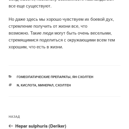
все еще существуют.
Но даже здесь мы хорошо чувствуем их боевой дух,
стремление получить от жизни все, что
возможно. Такие люди могут быть очень веселыми,
стремящимися поделиться с окружающими всем тем
хорошим, что есть в жизни.
РУБРИКИ
ГОМЕОПАТИЧЕСКИЕ ПРЕПАРАТЫ
,
ЯН СХОЛТЕН
МЕТКИ
N
,
КИСЛОТА
,
МИНЕРАЛ
,
СХОЛТЕН
Навигация
Предыдущая
НАЗАД
по
запись:
записям
Hepar sulphuris (Deriker)