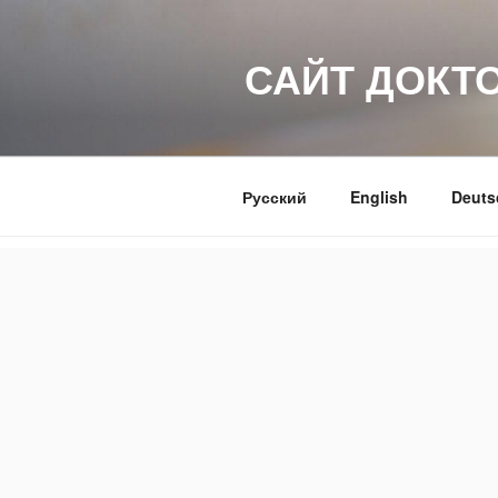
Перейти
к
САЙТ ДОКТ
содержимому
Русский
English
Deuts