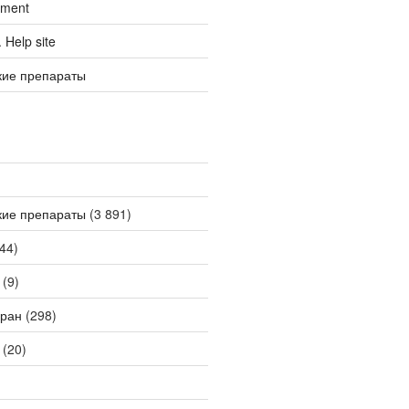
tment
Help site
кие препараты
кие препараты
(3 891)
44)
(9)
ран
(298)
(20)