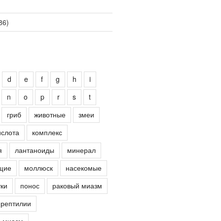
86)
d
e
f
g
h
i
n
o
p
r
s
t
гриб
животные
змеи
ислота
комплекс
я
лантаноиды
минерал
щие
моллюск
насекомые
ки
понос
раковый миазм
рептилии