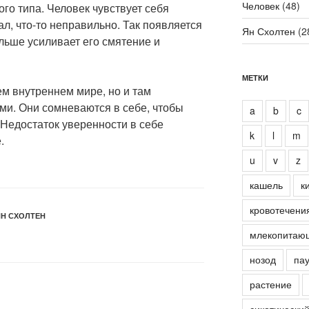
Человек
(48)
ого типа. Человек чувствует себя
ал, что-то неправильно. Так появляется
Ян Схолтен
(2
льше усиливает его смятение и
МЕТКИ
м внутреннем мире, но и там
и. Они сомневаются в себе, чтобы
a
b
c
 Недостаток уверенности в себе
k
l
m
.
u
v
z
кашель
к
кровотечени
Н СХОЛТЕН
млекопитаю
нозод
пау
растение