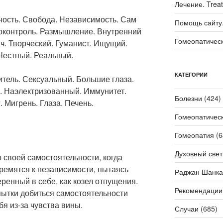
Лечение. Trea
ость. Свобода. Независимость. Сам
Помощь сайту. 
моконтроль. Размышление. Внутренний
Гомеопатичес
ач. Творческий. Гуманист. Ищущий.
Честный. Реальный.
КАТЕГОРИИ
тель. Сексуальный. Большие глаза.
. Наэлектризованный. Иммунитет.
Болезни
(424)
 Мигрень. Глаза. Печень.
Гомеопатичес
Гомеопатия
(6
Духовный свет
 своей самостоятельности, когда
ремятся к независимости, пытаясь
Раджан Шанка
еренный в себе, как козел отпущения.
Рекомендации
пытки добиться самостоятельности
бя из-за чувства вины.
Случаи
(685)