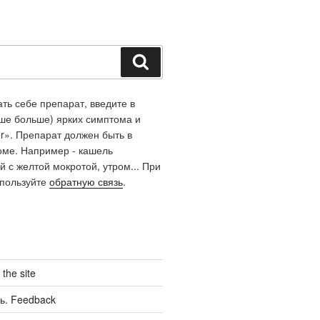
Поиск
ть себе препарат, введите в
чше больше) ярких симптома и
r». Препарат должен быть в
оме. Например - кашель
й с желтой мокротой, утром... При
спользуйте
обратную связь
.
the site
ь. Feedback