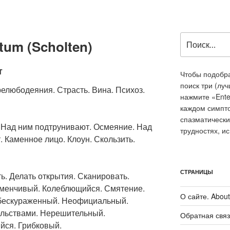
Искать:
um (Scholten)
т
Чтобы подобра
поиск три (лу
любодеяния. Страсть. Вина. Психоз.
нажмите «Ente
каждом симпт
спазматически
 Над ним подтрунивают. Осмеяние. Над
трудностях, и
. Каменное лицо. Клоун. Скользить.
СТРАНИЦЫ
ь. Делать открытия. Сканировать.
еменчивый. Колеблющийся. Смятение.
О сайте. About 
бескураженный. Неофициальный.
льствами. Нерешительный.
Обратная связ
ся. Грибковый.