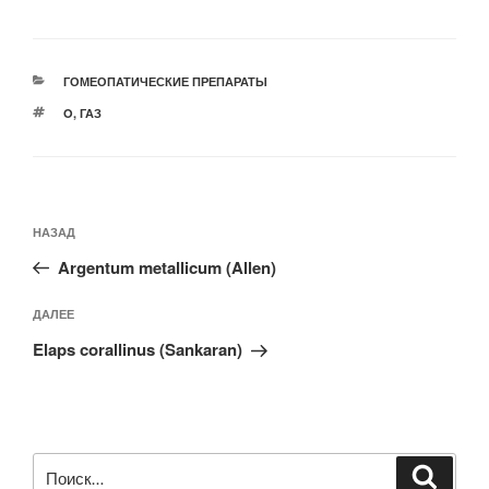
РУБРИКИ
ГОМЕОПАТИЧЕСКИЕ ПРЕПАРАТЫ
МЕТКИ
O
,
ГАЗ
Навигация
Предыдущая
НАЗАД
по
запись:
записям
Argentum metallicum (Allen)
Следующая
ДАЛЕЕ
запись
Elaps corallinus (Sankaran)
Искать:
Поиск