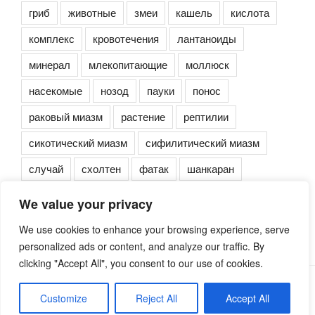
гриб
животные
змеи
кашель
кислота
комплекс
кровотечения
лантаноиды
минерал
млекопитающие
моллюск
насекомые
нозод
пауки
понос
раковый миазм
растение
рептилии
сикотический миазм
сифилитический миазм
случай
схолтен
фатак
шанкаран
We value your privacy
We use cookies to enhance your browsing experience, serve
personalized ads or content, and analyze our traffic. By
clicking "Accept All", you consent to our use of cookies.
Сайт работает на WordPress
Customize
Reject All
Accept All