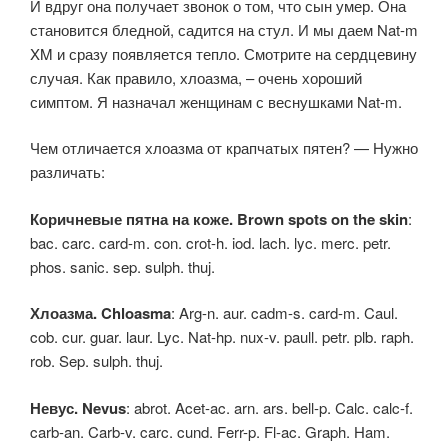
И вдруг она получает звонок о том, что сын умер. Она
становится бледной, садится на стул. И мы даем Nat-m
XM и сразу появляется тепло. Смотрите на сердцевину
случая. Как правило, хлоазма, – очень хороший
симптом. Я назначал женщинам с веснушками Nat-m.
Чем отличается хлоазма от крапчатых пятен? — Нужно
различать:
Коричневые пятна на коже. Brown spots on the skin
:
bac. carc. card-m. con. crot-h. iod. lach. lyc. merc. petr.
phos. sanic. sep. sulph. thuj.
Хлоазма. Chloasma
: Arg-n. aur. cadm-s. card-m. Caul.
cob. cur. guar. laur. Lyc. Nat-hp. nux-v. paull. petr. plb. raph.
rob. Sep. sulph. thuj.
Невус. Nevus
: abrot. Acet-ac. arn. ars. bell-p. Calc. calc-f.
carb-an. Carb-v. carc. cund. Ferr-p. Fl-ac. Graph. Ham.