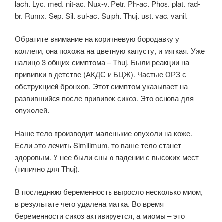
lach. Lyc. med. nit-ac. Nux-v. Petr. Ph-ac. Phos. plat. rad-
br. Rumx. Sep. Sil. sul-ac. Sulph. Thuj. ust. vac. vanil.
Обратите внимание на коричневую бородавку у
коллеги, она похожа на цветную капусту, и мягкая. Уже
налицо 3 общих симптома – Thuj. Были реакции на
прививки в детстве (АКДС и БЦЖ). Частые ОРЗ с
обструкцией бронхов. Этот симптом указывает на
развившийся после прививок сикоз. Это основа для
опухолей.
Наше тело производит маленькие опухоли на коже.
Если это лечить Similimum, то ваше тело станет
здоровым. У нее были сны о падении с высоких мест
(типично для Thuj).
В последнюю беременность выросло несколько миом,
в результате чего удалена матка. Во время
беременности сикоз активируется, а миомы – это