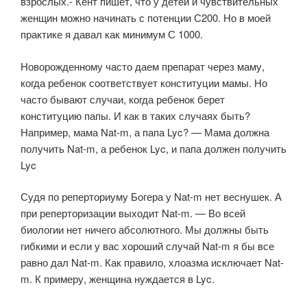
взрослых.- Кент пишет, что у детей и чувствительных
женщин можно начинать с потенции С200. Но в моей
практике я давал как минимум С 1000.
Новорожденному часто даем препарат через маму,
когда ребенок соответствует конституции мамы. Но
часто бывают случаи, когда ребенок берет
конституцию папы. И как в таких случаях быть?
Например, мама Nat-m, а папа Lyc? — Мама должна
получить Nat-m, а ребенок Lyc, и папа должен получить
Lyc
Судя по реперториуму Богера у Nat-m нет веснушек. А
при реперторизации выходит Nat-m. — Во всей
биологии нет ничего абсолютного. Мы должны быть
гибкими и если у вас хороший случай Nat-m я бы все
равно дал Nat-m. Как правило, хлоазма исключает Nat-
m. К примеру, женщина нуждается в Lyc.