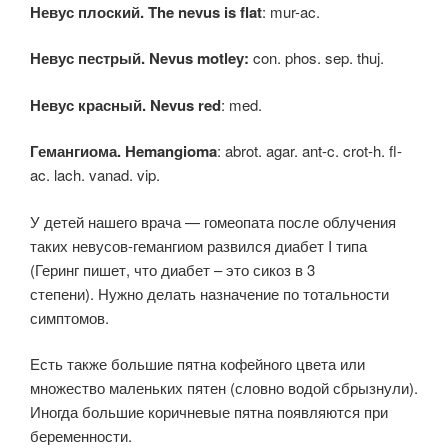
Невус плоский. The nevus is flat
: mur-ac.
Невус пестрый. Nevus motley:
con. phos. sep. thuj.
Невус красный. Nevus red
: med.
Гемангиома. Hemangioma
: abrot. agar. ant-c. crot-h. fl-
ac. lach. vanad. vip.
У детей нашего врача — гомеопата после облучения
таких невусов-гемангиом развился диабет I типа
(Геринг пишет, что диабет – это сикоз в 3
степени). Нужно делать назначение по тотальности
симптомов.
Есть также большие пятна кофейного цвета или
множество маленьких пятен (словно водой сбрызнули).
Иногда большие коричневые пятна появляются при
беременности.