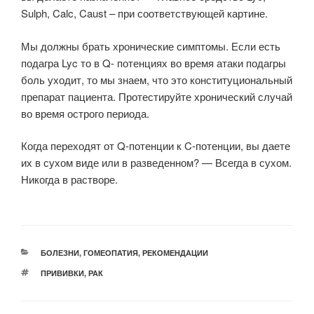
Sulph, Calc, Caust – при соответствующей картине.
Мы должны брать хронические симптомы. Если есть
подагра Lyc то в Q- потенциях во время атаки подагры
боль уходит, то мы знаем, что это конституциональный
препарат пациента. Протестируйте хронический случай
во время острого периода.
Когда переходят от Q-потенции к C-потенции, вы даете
их в сухом виде или в разведенном? — Всегда в сухом.
Никогда в растворе.
РУБРИКИ
БОЛЕЗНИ
,
ГОМЕОПАТИЯ
,
РЕКОМЕНДАЦИИ
МЕТКИ
ПРИВИВКИ
,
РАК