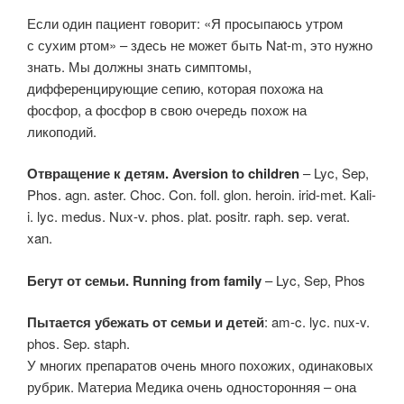
Если один пациент говорит: «Я просыпаюсь утром
с сухим ртом» – здесь не может быть Nat-m, это нужно
знать. Мы должны знать симптомы,
дифференцирующие сепию, которая похожа на
фосфор, а фосфор в свою очередь похож на
ликоподий.
Отвращение к детям. Aversion to children
– Lyc, Sep,
Phos. agn. aster. Choc. Con. foll. glon. heroin. irid-met. Kali-
i. lyc. medus. Nux-v. phos. plat. positr. raph. sep. verat.
xan.
Бегут от семьи. Running from family
– Lyc, Sep, Phos
Пытается убежать от семьи и детей
: am-c. lyc. nux-v.
phos. Sep. staph.
У многих препаратов очень много похожих, одинаковых
рубрик. Материа Медика очень односторонняя – она