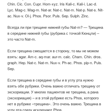
Chin. Cic. Con. Cupr. Hom-xyz. Iris Kali-c. Kali-i. Lac-d.
Lyc. Mag-c. Mag-m. Nat-ar. Nat-c. Nat-m. Nat-p. Nat-s. Nit-
ac. Nux-v. Ol-j. Phos. Psor. Puls. Sep. Sulph. Zinc.
Всегда ли при трещине нижней губы Nat-m? — Трещина
в середине нижней губы (рубрика с точкой Кюнцли) –
это часто Nat-m.
Если трещина смещается в сторону, то мы не можем
взять: agar. Am-c. aq-mar. aur-m. calc. Cham. Chin. dros.
graph. Hep. Nat-c. Nat-m. Nux-v. Ph-ac. Phos. pip-n. Puls.
Sep.
Если трещина в середине губы и в углу рта нужно
взять обе рубрики. Очень важно отличать трещину от
экскориации. У многих пациентов не трещина, а рана
(экскориация) – и в этой рубрике есть Phos, которого
нет в рубрике «трещина». Это очень важно. Трещина в
углу рта сразу исключают Phos.