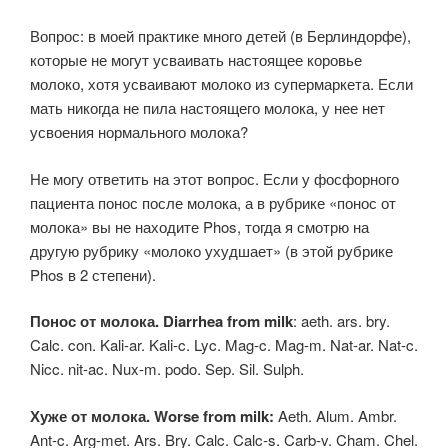
Вопрос: в моей практике много детей (в Берлиндорфе),
которые не могут усваивать настоящее коровье
молоко, хотя усваивают молоко из супермаркета. Если
мать никогда не пила настоящего молока, у нее нет
усвоения нормального молока?
Не могу ответить на этот вопрос. Если у фосфорного
пациента понос после молока, а в рубрике «понос от
молока» вы не находите Phos, тогда я смотрю на
другую рубрику «молоко ухудшает» (в этой рубрике
Phos в 2 степени).
Понос от молока. Diarrhea from milk
: aeth. ars. bry.
Calc. con. Kali-ar. Kali-c. Lyc. Mag-c. Mag-m. Nat-ar. Nat-c.
Nicc. nit-ac. Nux-m. podo. Sep. Sil. Sulph.
Хуже от молока. Worse from milk:
Aeth. Alum. Ambr.
Ant-c. Arg-met. Ars. Bry. Calc. Calc-s. Carb-v. Cham. Chel.