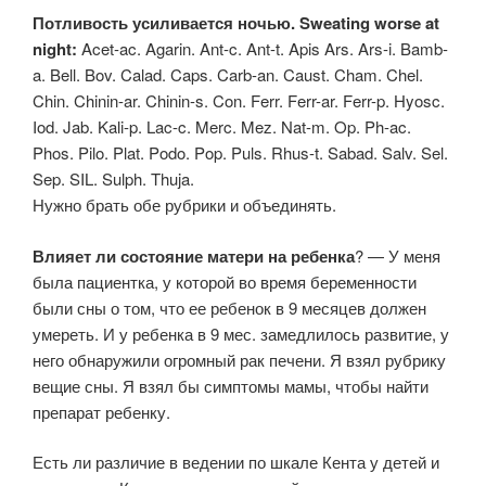
Потливость усиливается ночью. Sweating worse at
night:
Acet-ac. Agarin. Ant-c. Ant-t. Apis Ars. Ars-i. Bamb-
a. Bell. Bov. Calad. Caps. Carb-an. Caust. Cham. Chel.
Chin. Chinin-ar. Chinin-s. Con. Ferr. Ferr-ar. Ferr-p. Hyosc.
Iod. Jab. Kali-p. Lac-c. Merc. Mez. Nat-m. Op. Ph-ac.
Phos. Pilo. Plat. Podo. Pop. Puls. Rhus-t. Sabad. Salv. Sel.
Sep. SIL. Sulph. Thuja.
Нужно брать обе рубрики и объединять.
Влияет ли состояние матери на ребенка
? — У меня
была пациентка, у которой во время беременности
были сны о том, что ее ребенок в 9 месяцев должен
умереть. И у ребенка в 9 мес. замедлилось развитие, у
него обнаружили огромный рак печени. Я взял рубрику
вещие сны. Я взял бы симптомы мамы, чтобы найти
препарат ребенку.
Есть ли различие в ведении по шкале Кента у детей и