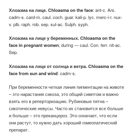
Хлоазма на лице. Chloasma on the face
: ant-c. Ars.
cadm-s. card-m. caul. coch. guar. kali-p. lyc. merc-i-r. nux-
v. plb. raph. rob. sep. sul-ac. Sulph. syph.
Хлоазма на лице у беременных. Chloasma on the
face in pregnant women
; during — caul. Con. ferr. nit-ac.
Sep.
Хлоазма на лице от солнца и ветра. Chloasma on the
face from sun and wind
: cadm-s.
При беременности четкая линия пигментации на животе
– это нарастания сикоза, это общий симптом и важно
взять его в реперторизацию. Рубиновые пятна –
сикотические невусы. Часто их становится все больше
и больше – это преканцероз. Это означает, что если
они растут, то нужно дать хороший гомеопатический
препарат.