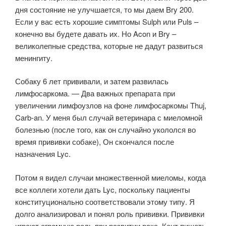
дня состояние не улучшается, то мы даем Bry 200.
Если у вас есть хорошие симптомы Sulph или Puls –
конечно вы будете давать их. Но Acon и Bry –
великолепные средства, которые не дадут развиться
менингиту.
Собаку 6 лет прививали, и затем развилась
лимфосаркома. — Два важных препарата при
увеличении лимфоузлов на фоне лимфосаркомы Thuj,
Carb-an. У меня был случай ветеринара с миеломной
болезнью (после того, как он случайно укололся во
время прививки собаке), Он скончался после
назначения Lyc.
Потом я видел случаи множественной миеломы, когда
все коллеги хотели дать Lyc, поскольку пациенты
конституционально соответствовали этому типу. Я
долго анализировал и понял роль прививки. Прививки
играют огромную роль при развитии рака. Кент пишет: