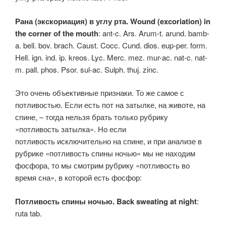
Рана (экскориация) в углу рта. Wound (excoriation) in
the corner of the mouth
: ant-c. Ars. Arum-t. arund. bamb-
a. bell. bov. brach. Caust. Cocc. Cund. dios. eup-per. form.
Hell. ign. ind. ip. kreos. Lyc. Merc. mez. mur-ac. nat-c. nat-
m. pall. phos. Psor. sul-ac. Sulph. thuj. zinc.
Это очень объективные признаки. То же самое с
потливостью. Если есть пот на затылке, на животе, на
спине, – тогда нельзя брать только рубрику
«потливость затылка». Но если
потливость исключительно на спине, и при анализе в
рубрике «потливость спины ночью» мы не находим
фосфора, то мы смотрим рубрику «потливость во
время сна», в которой есть фосфор:
Потливость спины ночью. Back sweating at night
:
ruta tab.