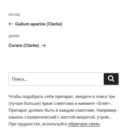
Навигация
Предыдущая
НАЗАД
по
запись:
записям
Galium aparine (Clarke)
Следующая
ДАЛЕЕ
запись
Curare (Clarke)
Искать:
Поиск
Чтобы подобрать себе препарат, введите в поиск три
(лучше больше) ярких симптома и нажмите «Enter».
Препарат должен быть в каждом симптоме. Например -
кашель спазматический с желтой мокротой, утром...
При трудностях, используйте
обратную связь
.