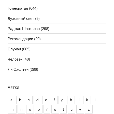
Гомеопатия
(644)
Духовный свет
(9)
Раджан Шанкаран
(298)
Рекомендации
(20)
Случаи
(685)
Человек
(48)
Ян Схолтен
(286)
МЕТКИ
a
b
c
d
e
f
g
h
i
k
l
m
n
o
p
r
s
t
u
v
z