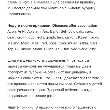
раком, у него в анамнезе была реакция на прививку.
Мы всегда должны принимать во внимание рубрику
«вакцинация».
Недуги после прививки. Diseases after vaccination
:
Acon. Ant-t. Apis arn. Ars. Bar-c. Bell. bufo calc. carc.
cean. crot-h. cupr. echi. graph. hep. kali-chl. Kali-m. lac-v.
Maland. Merc. Mez. Ped. phos. Psor. rhus-t. sabin. Sars.
sep. Sil. skook. stram. Sulph. Thuj. tub. Vac. Vario. Zinc.
Если мы даем конституциональный препарат, а
маркеры опухоли не улучшаются, тогда мы даем
препарат из рубрики «Болезни от вакцинации», и
маркеры снижаются. Это — есть доказательство того,
что прививки являются причиной рака. Сегодня у детей
чаще развивается рак. Здоровый ребенок никогда
не разовьет состояние рака.
Ищите причину. В нашей клинике много пациентов с