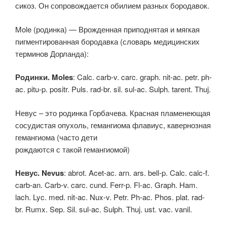
сикоз. Он сопровождается обилием разных бородавок.
Mole (родинка) — Врожденная приподнятая и мягкая
пигментированная бородавка (словарь медицинских
терминов Дорланда):
Родинки. Moles
: Calc. carb-v. carc. graph. nit-ac. petr. ph-
ac. pitu-p. positr. Puls. rad-br. sil. sul-ac. Sulph. tarent. Thuj.
Невус – это родинка Горбачева. Красная пламенеющая
сосудистая опухоль, гемангиома флавиус, кавернозная
гемангиома (часто дети
рождаются с такой гемангиомой)
Невус. Nevus
: abrot. Acet-ac. arn. ars. bell-p. Calc. calc-f.
carb-an. Carb-v. carc. cund. Ferr-p. Fl-ac. Graph. Ham.
lach. Lyc. med. nit-ac. Nux-v. Petr. Ph-ac. Phos. plat. rad-
br. Rumx. Sep. Sil. sul-ac. Sulph. Thuj. ust. vac. vanil.