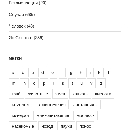
Рекомендации
(20)
Случаи
(685)
Человек
(48)
Ян Схолтен
(286)
МЕТКИ
a
b
c
d
e
f
g
h
i
k
l
m
n
o
p
r
s
t
u
v
z
гриб
животные
змеи
кашель
кислота
комплекс
кровотечения
лантаноиды
минерал
млекопитающие
моллюск
насекомые
нозод
пауки
понос