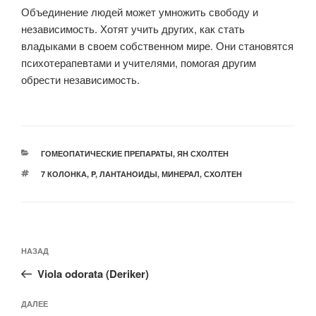
Объединение людей может умножить свободу и
независимость. Хотят учить других, как стать
владыками в своем собственном мире. Они становятся
психотерапевтами и учителями, помогая другим
обрести независимость.
РУБРИКИ
ГОМЕОПАТИЧЕСКИЕ ПРЕПАРАТЫ
,
ЯН СХОЛТЕН
МЕТКИ
7 КОЛОНКА
,
P
,
ЛАНТАНОИДЫ
,
МИНЕРАЛ
,
СХОЛТЕН
Навигация
Предыдущая
НАЗАД
по
запись:
записям
Viola odorata (Deriker)
Следующая
ДАЛЕЕ