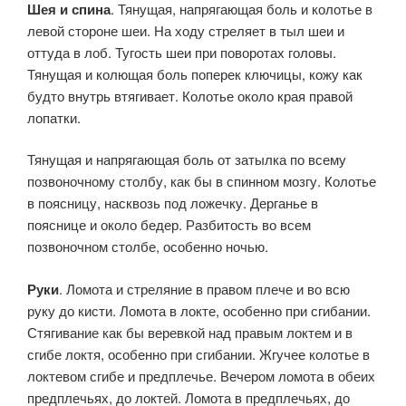
Шея и спина
. Тянущая, напрягающая боль и колотье в
левой стороне шеи. На ходу стреляет в тыл шеи и
оттуда в лоб. Тугость шеи при поворотах головы.
Тянущая и колющая боль поперек ключицы, кожу как
будто внутрь втягивает. Колотье около края правой
лопатки.
Тянущая и напрягающая боль от затылка по всему
позвоночному столбу, как бы в спинном мозгу. Колотье
в поясницу, насквозь под ложечку. Дерганье в
пояснице и около бедер. Разбитость во всем
позвоночном столбе, особенно ночью.
Руки
. Ломота и стреляние в правом плече и во всю
руку до кисти. Ломота в локте, особенно при сгибании.
Стягивание как бы веревкой над правым локтем и в
сгибе локтя, особенно при сгибании. Жгучее колотье в
локтевом сгибе и предплечье. Вечером ломота в обеих
предплечьях, до локтей. Ломота в предплечьях, до