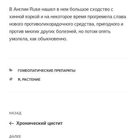
В Англии Ruse нашел в нем большое сходство с
хинной коркой и на некоторое время прогремела слава
нового противолихорадочного средства, пригодного и
против многих других болезней, но потом опять
умолкла, как обыкновенно.
РУБРИКИ
ГОМЕОПАТИЧЕСКИЕ ПРЕПАРАТЫ
МЕТКИ
R
,
РАСТЕНИЕ
Навигация
Предыдущая
НАЗАД
по
запись:
записям
Хронический цистит
Следующая
ДАЛЕЕ