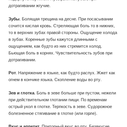
дотрагивании жгучие.
Зубы
. Болящая трещина на десне. При посасывании
сочится кислая кровь. Стреляющая боль то в нижних,
то в верхних зубах правой стороны. Ощущение холода
в зубах. Коренные зубы кажутся длинными с
ощущением, как будто из них стремится холод.
Бьющая боль в корнях. Чувствительность зубов при
дотрагивании.
Рот
. Напряжение в языке, как будто распух. Жжет как
огнем в кончике языка. Скопление воды во рту.
Зев и глотка
. Боль в зеве больше при пустом, нежели
при действительном глотании пищи. По временам
острый укол в глотке. Терпкость в зеве. Судорожное
болезненное стягивание в глотке (или горле).
Вкус и аппетит
. Приторный вкус во рту. Безвкусие