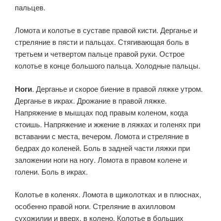
пальцев.
Ломота и колотье в суставе правой кисти. Дерганье и
стреляние в пясти и пальцах. Стягивающая боль в
третьем и четвертом пальце правой руки. Острое
колотье в конце большого пальца. Холодные пальцы.
Ноги
. Дерганье и скорое биение в правой ляжке утром.
Дерганье в икрах. Дрожание в правой ляжке.
Напряжение в мышцах под правым коленом, когда
стоишь. Напряжение и жжение в ляжках и голенях при
вставании с места, вечером. Ломота и стреляние в
бедрах до коленей. Боль в задней части ляжки при
заложении ноги на ногу. Ломота в правом колене и
голени. Боль в икрах.
Колотье в коленях. Ломота в щиколотках и в плюснах,
особенно правой ноги. Стреляние в ахилловом
сухожилии и вверх, в колено. Колотье в больших