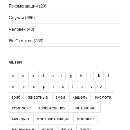
Рекомендации
(20)
Случаи
(685)
Человек
(48)
Ян Схолтен
(286)
МЕТКИ
a
b
c
d
e
f
g
h
i
k
l
m
n
o
p
r
s
t
u
v
z
гриб
животные
змеи
кашель
кислота
комплекс
кровотечения
лантаноиды
минерал
млекопитающие
моллюск
насекомые
нозод
пауки
понос