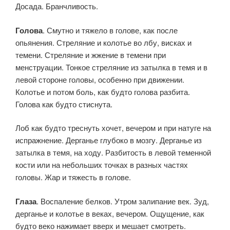
Досада. Бранчливость.
Голова
. Смутно и тяжело в голове, как после
опьянения. Стреляние и колотье во лбу, висках и
темени. Стреляние и жжение в темени при
менструации. Тонкое стреляние из затылка в темя и в
левой стороне головы, особенно при движении.
Колотье и потом боль, как будто голова разбита.
Голова как будто стиснута.
Лоб как будто треснуть хочет, вечером и при натуге на
испражнение. Дерганье глубоко в мозгу. Дерганье из
затылка в темя, на ходу. Разбитость в левой теменной
кости или на небольших точках в разных частях
головы. Жар и тяжесть в голове.
Глаза
. Воспаление белков. Утром залипание век. Зуд,
дерганье и колотье в веках, вечером. Ощущение, как
будто веко нажимает вверх и мешает смотреть.