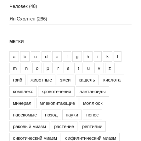
Человек
(48)
Ян Схолтен
(286)
МЕТКИ
a
b
c
d
e
f
g
h
i
k
l
m
n
o
p
r
s
t
u
v
z
гриб
животные
змеи
кашель
кислота
комплекс
кровотечения
лантаноиды
минерал
млекопитающие
моллюск
насекомые
нозод
пауки
понос
раковый миазм
растение
рептилии
сикотический миазм
сифилитический миазм