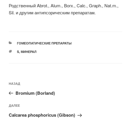
Родственный Abrot., Alum., Borx., Calc., Graph., Nat.m.,
Sil. и другим антипсорическим препаратам.
РУБРИКИ
ГОМЕОПАТИЧЕСКИЕ ПРЕПАРАТЫ
МЕТКИ
S
,
МИНЕРАЛ
Навигация
Предыдущая
НАЗАД
по
запись:
записям
Bromium (Borland)
Следующая
ДАЛЕЕ
запись
Calcarea phosphoricus (Gibson)