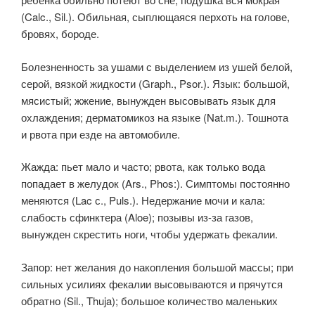
(Calc., Sil.). Обильная, сыплющаяся перхоть на голове,
бровях, бороде.
Болезненность за ушами с выделением из ушей белой,
серой, вязкой жидкости (Graph., Psor.). Язык: большой,
мясистый; жжение, вынужден высовывать язык для
охлаждения; дерматомикоз на языке (Nat.m.). Тошнота
и рвота при езде на автомобиле.
Жажда: пьет мало и часто; рвота, как только вода
попадает в желудок (Ars., Phos:). Симптомы постоянно
меняются (Lac с., Puls.). Недержание мочи и кала:
слабость сфинктера (Aloe); позывы из-за газов,
вынужден скрестить ноги, чтобы удержать фекалии.
Запор: нет желания до накопления большой массы; при
сильных усилиях фекалии высовываются и прячутся
обратно (Sil., Thuja); большое количество маленьких