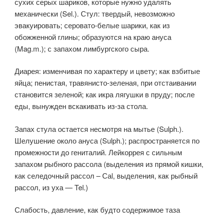
сухих серых шариков, которые нужно удалять
механически (Sel.). Стул: твердый, невозможно
эвакуировать; серовато-белые шарики, как из
обожженной глины; образуются на краю ануса
(Mag.m.); с запахом лимбургского сыра.
Диарея: изменчивая по характеру и цвету; как взбитые
яйца; пенистая, травянисто-зеленая, при отстаивании
становится зеленой; как икра лягушки в пруду; после
еды, вынужден вскакивать из-за стола.
Запах стула остается несмотря на мытье (Sulph.).
Шелушение около ануса (Sulph.); распространяется по
промежности до гениталий. Лейкоррея с сильным
запахом рыбного рассола (выделения из прямой кишки,
как селедочный рассол – Саl, выделения, как рыбный
рассол, из уха — Tel.)
Слабость, давление, как будто содержимое таза