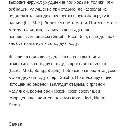
выходит наружу; ухудшение при ходьбе, толчки или
вибрации, улучшение при отдыхе, лежа; желание
поддержать выпадающие органы, прижимая руку к
вульве (Lil., Mur.); болезненность матки. Потение стоп:
между пальцами, вызывающее саднение; с
неприятным запахом (Graph., Psor., Sil.); на подошвах,
как будто шагнул в холодную воду.
Жжение в подошвах; должен их раскрыть или
поместить в холодную воду, в прохладное место
(Lach., Med., Sang., Sulph.). Ребенок раздевается даже
в холодную погоду (Hep., Sulph.). Прогрессирующее
истощение: ребенок выглядит старым, с грязной,
масляной, коричневой кожей; кожа вокруг шеи
сморщенная, висит складками (Abrot., Iod., Nat.m.,
Sars.).
Связи