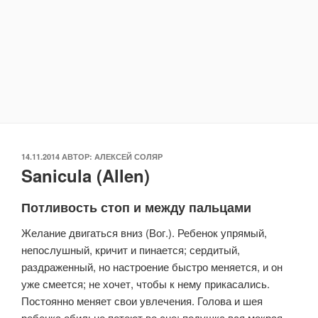
ОПУБЛИКОВАНО
14.11.2014
АВТОР:
АЛЕКСЕЙ СОЛЯР
Sanicula (Allen)
Потливость стоп и между пальцами
Желание двигаться вниз (Вог.). Ребенок упрямый,
непослушный, кричит и пинается; сердитый,
раздраженный, но настроение быстро меняется, и он
уже смеется; не хочет, чтобы к нему прикасались.
Постоянно меняет свои увлечения. Голова и шея
ребенка обильно потеют во сне; подушка вся мокрая