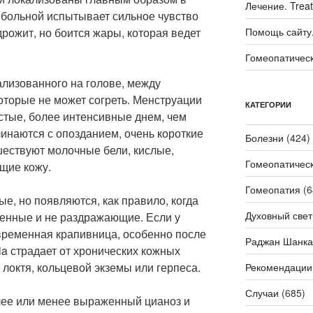
Лечение. Trea
е больной испытывает сильное чувство
 дрожит, но боится жары, которая ведет
Помощь сайту. 
Гомеопатичес
кализованного на голове, между
которые не может согреть. Менструации
КАТЕГОРИИ
истые, более интенсивные днем, чем
инаются с опозданием, очень короткие
Болезни
(424)
шествуют молочные бели, кислые,
Гомеопатичес
щие кожу.
Гомеопатия
(6
ые, но появляются, как правило, когда
Духовный свет
ненные и не раздражающие. Если у
ковременная крапивница, особенно после
Раджан Шанка
ia страдает от хронических кожных
 локтя, кольцевой экземы или герпеса.
Рекомендации
Случаи
(685)
более или менее выраженный цианоз и