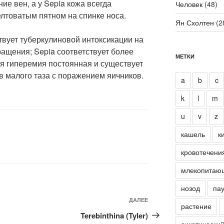
е вен, а у Sepia кожа всегда
Человек
(48)
лтоватым пятном на спинке носа.
Ян Схолтен
(2
ствует туберкулиновой интоксикации на
ащения; Sepia соответствует более
МЕТКИ
ая гиперемия постоянная и существует
в малого таза с поражением яичников.
a
b
c
k
l
m
u
v
z
кашель
к
кровотечени
млекопитаю
нозод
пау
Следующая
ДАЛЕЕ
растение
запись
Terebinthina (Tyler)