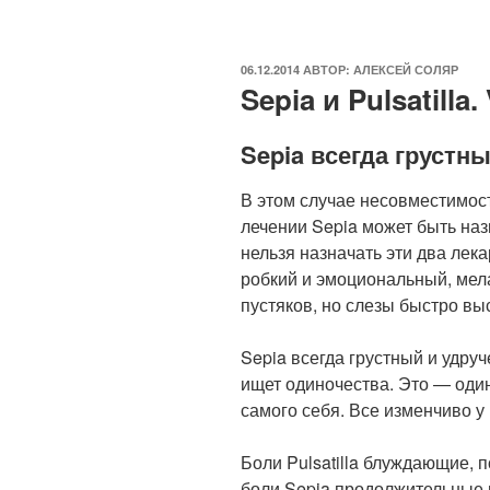
ОПУБЛИКОВАНО
06.12.2014
АВТОР:
АЛЕКСЕЙ СОЛЯР
Sepia и Pulsatilla.
Sepia всегда грустн
В этом случае несовместимост
лечении Sepia может быть назн
нельзя назначать эти два лека
робкий и эмоциональный, мел
пустяков, но слезы быстро в
Sepia всегда грустный и удру
ищет одиночества. Это — один
самого себя. Все изменчиво у P
Боли Pulsatilla блуждающие, 
боли Sepia продолжительные 