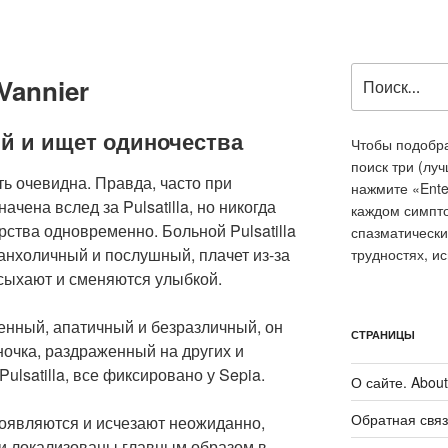
Искать:
 Vannier
ый и ищет одиночества
Чтобы подобра
поиск три (лу
ь очевидна. Правда, часто при
нажмите «Ente
ачена вслед за Pulsatilla, но никогда
каждом симпт
рства одновременно. Больной Pulsatilla
спазматически
анхоличный и послушный, плачет из-за
трудностях, и
ысыхают и сменяются улыбкой.
ченный, апатичный и безразличный, он
СТРАНИЦЫ
очка, раздраженный на других и
ulsatilla, все фиксировано у Sepia.
О сайте. About 
Обратная связ
появляются и исчезают неожиданно,
и локализованы главным образом в