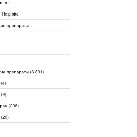
tment
Help site
кие препараты
кие препараты
(3 891)
44)
(9)
ран
(298)
(20)