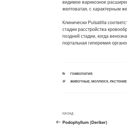
видимое варикозное расширени
желтоватая, с характерным же
Клинически Pulsatilla соответ
стадии расстройства кровообр
поздней стадии, когда венозн
портальная гиперемия органо
РУБРИКИ
ГОМЕОПАТИЯ
МЕТКИ
ЖИВОТНЫЕ
,
МОЛЛЮСК
,
РАСТЕНИЕ
Навигация
Предыдущая
НАЗАД
по
запись:
Podophyllum (Deriker)