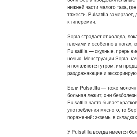
нижней части малого таза, гд
тяжести. Pulsatilla замерзает,
к гиперемии.
Sepia страдает от холода, ло
плечами и особенно в ногах, 
Pulsatilla — скудные, прерыв
ночью. Менструации Sepia нач
и появляются утром, им пред
раздражающие и экскориирую
Бели Pulsatilla — тоже молочн
больная лежит; они безболез
Pulsatilla часто бывает крат
употребления мясного, то Sep
поражений: экземы в складках
У Pulsatilla всегда имеется 