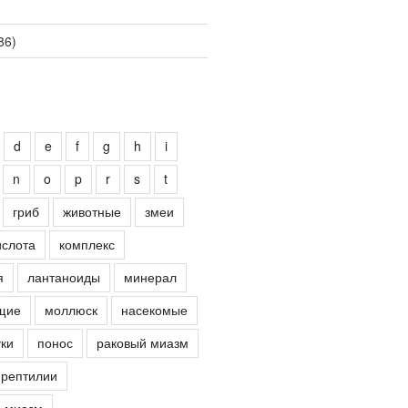
86)
d
e
f
g
h
i
n
o
p
r
s
t
гриб
животные
змеи
ислота
комплекс
я
лантаноиды
минерал
щие
моллюск
насекомые
ки
понос
раковый миазм
рептилии