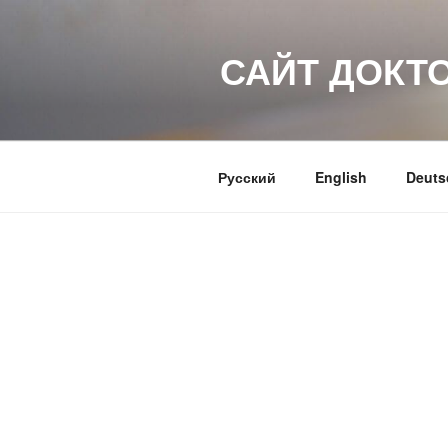
Перейти
к
САЙТ ДОКТ
содержимому
Русский
English
Deuts