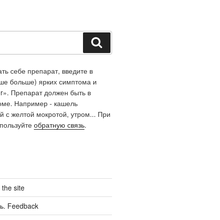
Поиск
ть себе препарат, введите в
чше больше) ярких симптома и
r». Препарат должен быть в
оме. Например - кашель
й с желтой мокротой, утром... При
спользуйте
обратную связь
.
the site
ь. Feedback