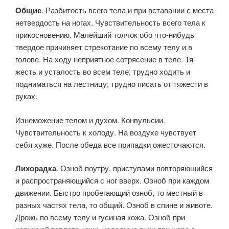
Общие
. Разбитость всего тела и при вставании с места
нетвер­дость на ногах. Чувствительность всего тела к
прикосновению. Ма­лейший толчок обо что-нибудь
твердое причиняет стрекотание по всему телу и в
голове. На ходу неприятное сотрясение в теле. Тя­
жесть и усталость во всем теле; трудно ходить и
подниматься на ле­стницу; трудно писать от тяжести в
руках.
Изнеможение телом и духом. Конвульсии.
Чувствительность к холоду. На воздухе чувст­вует
себя хуже. После обеда все припадки ожесточаются.
Лихорадка
. Озноб поутру, приступами повторяющийся
и рас­пространяющийся с ног вверх. Озноб при каждом
движении. Быстро пробегающий озноб, то местный в
разных частях тела, то общий. Озноб в спине и животе.
Дрожь по всему телу и гусиная кожа. Озноб при