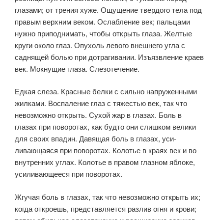
глазами; от трения хуже. Ощущение твердого тела под
правым верхним веком. Ослабление век; пальцами
нужно приподнимать, чтобы открыть глаза. Желтые
круги около глаз. Опухоль левого внешнего угла с
саднящей болью при дотрагивании. Изъязвление краев
век. Мокнущие глаза. Слезо­течение.
Едкая слеза. Красные белки с сильно напруженными
жил­ками. Воспаление глаз с тяжестью век, так что
невозможно от­крыть. Сухой жар в глазах. Боль в
глазах при поворотах, как будто они слишком велики
для своих впадин. Давящая боль в глазах, уси­
ливающаяся при поворотах. Колотье в краях век и во
внутренних углах. Колотье в правом глазном яблоке,
усиливающееся при пово­ротах.
Жгучая боль в глазах, так что невозможно открыть их;
когда откроешь, представляется разлив огня и крови;