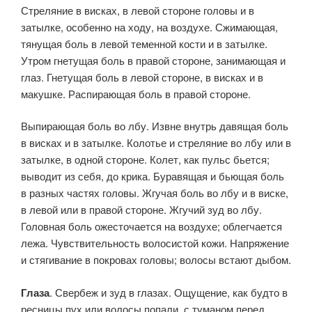
Стреляние в висках, в левой стороне головы и в
затылке, особенно на ходу, на воздухе. Сжимающая,
тянущая боль в левой теменной кости и в за­тылке.
Утром гнетущая боль в правой стороне, занимающая и
глаз. Гнетущая боль в левой стороне, в висках и в
макушке. Распирающая боль в правой стороне.
Выпирающая боль во лбу. Извне внутрь да­вящая боль
в висках и в затылке. Колотье и стреляние во лбу или в
затылке, в одной стороне. Колет, как пульс бьется;
выводит из себя, до крика. Буравящая и бьющая боль
в разных частях головы. Жгучая боль во лбу и в виске,
в левой или в правой стороне. Жгучий зуд во лбу.
Головная боль ожесточается на воздухе; облегчается
лежа. Чув­ствительность волосистой кожи. Напряжение
и стягивание в покро­вах головы; волосы встают дыбом.
Глаза
. Свербеж и зуд в глазах. Ощущение, как будто в
ресницы пух или волосы попали, с туманом перед