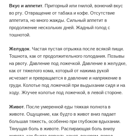
Вкус и аппетит
. Приторный или гнилой, вонючий вкус
во рту. Отвращение от табака и кофе. Отсутствие
аппетита, но много жаж­ды. Сильный аппетит в
продолжение нескольких дней. Жадный го­лод с
тошнотой.
Желудок
. Частая пустая отрыжка после всякой пищи.
Тошнота, как от продолжительного голодания. Позывы
на рвоту. Давление под ложечкой. Давление в желудке,
как от тяжелого кома, который от нажима рукой
исчезает и превращается в давление и напряжение в
груди. Колотье под ложечкой при выдыхании сидя и на
ходу. Жгу­чее колотье под ложечкой, в левой стороне.
Живот
. После умеренной еды тяжкая полнота в
животе. Ощу­щение, как будто в живот вниз падает
большая тяжесть, особенно при глубоком вдыхании.
Тянущая боль в животе. Распирающая боль внизу
живота, как будто лопнуть хочет, вечером, перед