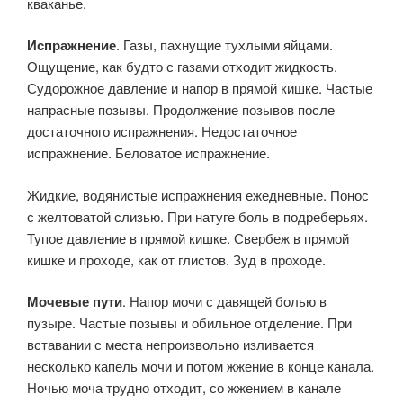
кваканье.
Испражнение
. Газы, пахнущие тухлыми яйцами.
Ощущение, как будто с газами отходит жидкость.
Судорожное давление и напор в прямой кишке. Частые
напрасные позывы. Продолжение позывов после
достаточного испражнения. Недостаточное
испражнение. Бе­ловатое испражнение.
Жидкие, водянистые испражнения ежеднев­ные. Понос
с желтоватой слизью. При натуге боль в подреберьях.
Тупое давление в прямой кишке. Свербеж в прямой
кишке и прохо­де, как от глистов. Зуд в проходе.
Мочевые пути
. Напор мочи с давящей болью в
пузыре. Частые позывы и обильное отделение. При
вставании с места непроизволь­но изливается
несколько капель мочи и потом жжение в конце кана­ла.
Ночью моча трудно отходит, со жжением в канале