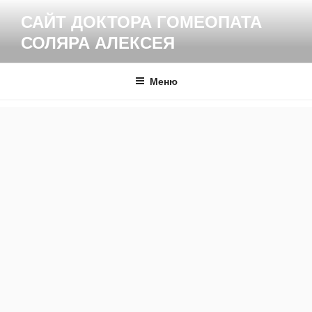
Перейти
САЙТ ДОКТОРА ГОМЕОПАТА
к
СОЛЯРА АЛЕКСЕЯ
содержимому
Меню