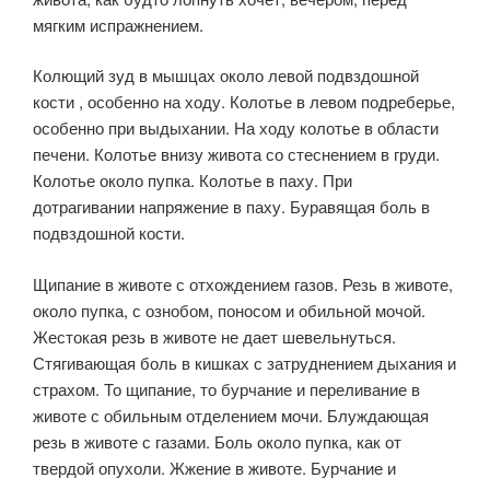
мягким ис­пражнением.
Колющий зуд в мышцах около левой подвздошной
кости , особенно на ходу. Колотье в левом подреберье,
особенно при выдыхании. На ходу колотье в области
печени. Колотье внизу живо­та со стеснением в груди.
Колотье около пупка. Колотье в паху. При
дотрагивании напряжение в паху. Буравящая боль в
подвздошной кости.
Щипание в животе с отхождением газов. Резь в животе,
около пупка, с ознобом, поносом и обильной мочой.
Жестокая резь в жи­воте не дает шевельнуться.
Стягивающая боль в кишках с затрудне­нием дыхания и
страхом. То щипание, то бурчание и переливание в
животе с обильным отделением мочи. Блуждающая
резь в животе с газами. Боль около пупка, как от
твердой опухоли. Жжение в живо­те. Бурчание и