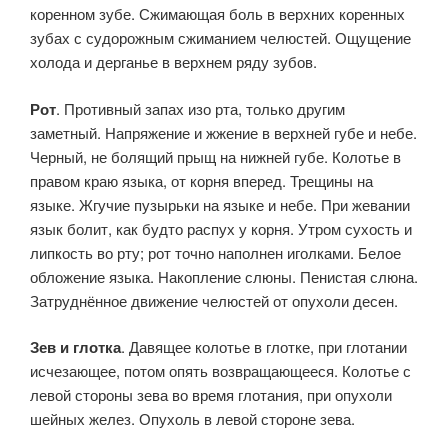
коренном зубе. Сжимаю­щая боль в верхних коренных
зубах с судорожным сжиманием че­люстей. Ощущение
холода и дерганье в верхнем ряду зубов.
Рот
. Противный запах изо рта, только другим
заметный. На­пряжение и жжение в верхней губе и небе.
Черный, не болящий прыщ на нижней губе. Колотье в
правом краю языка, от корня впе­ред. Трещины на
языке. Жгучие пузырьки на языке и небе. При же­вании
язык болит, как будто распух у корня. Утром сухость и
лип­кость во рту; рот точно наполнен иголками. Белое
обложение языка. Накопление слюны. Пенистая слюна.
Затруднённое движение челюстей от опухоли десен.
Зев и глотка
. Давящее колотье в глотке, при глотании
исче­зающее, потом опять возвращающееся. Колотье с
левой стороны зева во время глотания, при опухоли
шейных желез. Опухоль в ле­вой стороне зева.