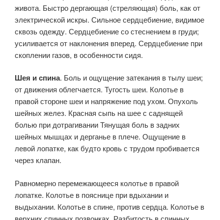
живота. Быстро дергающая (стреляющая) боль, как от
электриче­ской искры. Сильное сердцебиение, видимое
сквозь одежду. Серд­цебиение со стеснением в груди;
усиливается от наклонения вперед. Сердцебиение при
скоплении газов, в особенности сидя.
Шея и спина
. Боль и ощущение затекания в тылу шеи;
от дви­жения облегчается. Тугость шеи. Колотье в
правой стороне шеи и напряжение под ухом. Опухоль
шейных желез. Красная сыпь на шее с саднящей
болью при дотрагивании Тянущая боль в задних
шейных мышцах и дерганье в плече. Ощущение в
левой лопатке, как будто кровь с трудом пробивается
через клапан.
Равномерно перемежаю­щееся колотье в правой
лопатке. Колотье в пояснице при вдыхании и
выдыхании. Колотье в спине, против сердца. Колотье в
верхних спинных позвонках. Разбитость в спинных