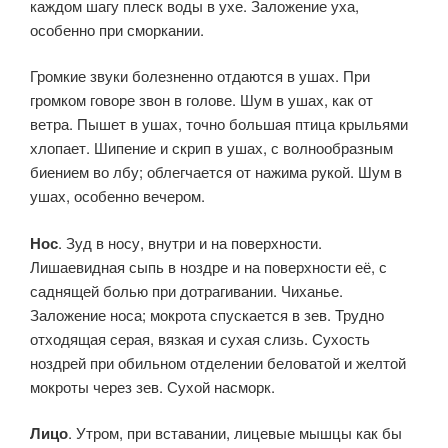
каждом шагу плеск воды в ухе. Заложение уха,
особенно при сморкании.
Громкие звуки болезненно отдаются в ушах. При
громком говоре звон в го­лове. Шум в ушах, как от
ветра. Пышет в ушах, точно большая пти­ца крыльями
хлопает. Шипение и скрип в ушах, с волнообразным
биением во лбу; облегчается от нажима рукой. Шум в
ушах, особен­но вечером.
Нос
. Зуд в носу, внутри и на поверхности.
Лишаевидная сыпь в ноздре и на поверхности её, с
саднящей болью при дотрагивании. Чиханье.
Заложение носа; мокрота спускается в зев. Трудно
отходя­щая серая, вязкая и сухая слизь. Сухость
ноздрей при обильном от­делении беловатой и желтой
мокроты через зев. Сухой насморк.
Лицо
. Утром, при вставании, лицевые мышцы как бы