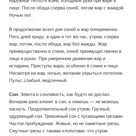
наружной теплоте кожи, холодные руки при жаре в
лице. После обеда сперва озноб, потом жар с жаждой.
Ночью пот.
В продолже­ние всего дня озноб и жар попеременно.
Пять дней кряду, в один и тот же час, утром, сперва
жар, потом, после обеда, жар без жажды. Жар
преимущественно в спине, озноб преимущественно в
лице и руках. При умеренном движении жар и
испарина. Приступы жара, особенно в спине и лице.
Несмотря на жар, ночью, желание укрыть­ся потеплее.
Пульс слабый, медленный.
Сон
. Зевота и сонливость, как будто не доспал.
Вечером рано клонит в сон, а ляжешь — не можешь
заснуть. Продолжительный сон утром. Грузный,
одуряющий сон. Тревожный сон с пугающими грезами.
Частое пробуждение. Живые, но не памятные грезы.
Смут­ные грезы с такими хлопотами, что утром