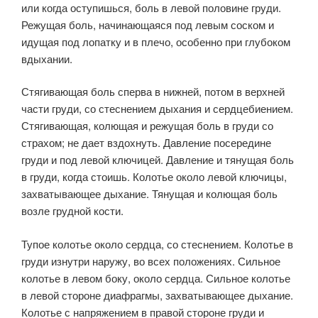
или когда оступишься, боль в левой половине груди.
Режущая боль, начинающаяся под левым соском и
идущая под лопатку и в плечо, особенно при глубо­ком
вдыхании.
Стягивающая боль сперва в нижней, потом в верхней
части груди, со стеснением дыхания и сердцебиением.
Стягиваю­щая, колющая и режущая боль в груди со
страхом; не дает вздох­нуть. Давление посередине
груди и под левой ключицей. Давление и тянущая боль
в груди, когда стоишь. Колотье около левой ключицы,
захватывающее дыхание. Тянущая и колющая боль
возле грудной кости.
Тупое колотье около сердца, со стеснением. Колотье в
груди изнутри наружу, во всех положениях. Сильное
колотье в левом боку, около сердца. Сильное колотье
в левой стороне диафрагмы, захва­тывающее дыхание.
Колотье с напряжением в правой стороне груди и