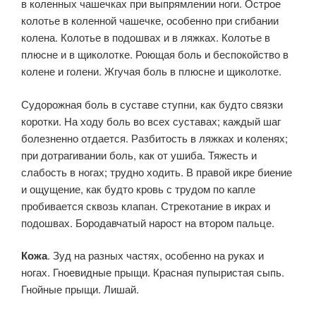
в коленных чашечках при выпрямлении ноги. Острое
колотье в коленной чашечке, особенно при сгибании
колена. Колотье в подошвах и в ляжках. Колотье в
плюсне и в щиколотке. Роющая боль и беспокойство в
колене и го­лени. Жгучая боль в плюсне и щиколотке.
Судорожная боль в суста­ве ступни, как будто связки
коротки. На ходу боль во всех суставах; каждый шаг
болезненно отдается. Разбитость в ляжках и коленях;
при дотрагивании боль, как от ушиба. Тяжесть и
слабость в ногах; трудно ходить. В правой икре биение
и ощущение, как будто кровь с трудом по капле
пробивается сквозь клапан. Стрекотание в икрах и
подошвах. Бородавчатый нарост на втором пальце.
Кожа
. Зуд на разных частях, особенно на руках и
ногах. Гное­видные прыщи. Красная пупыристая сыпь.
Гнойные прыщи. Лишай.