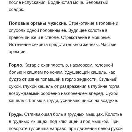
после испускания. Водянистая моча. Беловатый
осадок.
Половые органы мужские
. Стрекотание в головке и
опухоль одной половины её. Зудящее колотье в
правом яичке и в стволе. Стрекотание в мошонке.
Истечение секрета предстательной железы. Частые
эрекции.
Горло
. Катар с охриплостью, насморком, головной
болью и кашлем по ночам. Удушающий кашель, как
будто от извне попав­шей в горло жидкости. Сильный
сухой, глухой кашель от раздраже­ния в глубине горла,
возбуждаемый особенно наклонением вперед. Сухой
кашель с болью в груди, усиливающийся на воздухе.
Грудь
. Стягивающая боль в грудных мышцах. Колотье
в груд­ных мышцах, под ключицей и под мышкой. При
повороте туловища направо, при движении левой рукой