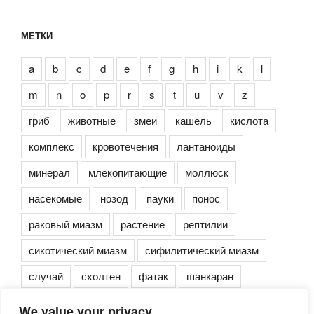
МЕТКИ
a
b
c
d
e
f
g
h
i
k
l
m
n
o
p
r
s
t
u
v
z
гриб
животные
змеи
кашель
кислота
комплекс
кровотечения
лантаноиды
минерал
млекопитающие
моллюск
насекомые
нозод
пауки
понос
раковый миазм
растение
рептилии
сикотический миазм
сифилитический миазм
случай
схолтен
фатак
шанкаран
We value your privacy