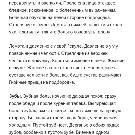
передви­нуты и распухли. После сна лицо отекшее,
бледное, искаженное, с болезненным выражением.
Большая опухоль на левой стороне под­бородка.
Стреляние в скуле. Ломота в нижней челюсти и около
уха, к затылку, так что больно повернуть голову.
Ломота и давление в левой ^скуле. Давление в углу
правой нижней челюсти. Стреляние из верхней
челюсти в макушку. Колотье и жжение в щеке. Жжение
в скуле. Жжение в коже около виска. Напряжение в
суставе челюсти и боль, как будто сустав разнимают.
Гнойные прыщи на подбородке.
Зубы
. Зубная боль, ночью не дающая покоя; сразу
после обеда и после курения табака. Выпирающая
боль в зубах; ожесточается, когда ляжешь на правую
сторону. Бьющая и стреляющая боль, уси­ливаемая
холодным. Пустой зуб ноет. Дерганье в обоих рядах
зубов, особенно в пустом зубе. Биение в одном