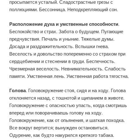
просыпается усталый. Сладострастные грезы с
поллюциями. Бессонница. Неподкрепляющий сон.
Расположение духа и умственные способности
.
Беспокойство и страх. Забота о будущем. Пугающие
предчувствия. Печаль и уны­ние. Тяжелые думы.
Досада и раздражительность. Вспышки гнева.
Веселость и довольство попеременно со страхом при
сердцебиении и стеснении в груди. Беспечность.
Чрезмерная веселость. Невнима­тельность. Слабость
памяти. Умственная лень. Умственная работа тягостна.
Голова
. Головокружение стоя, сидя и на ходу. Голова
отклоня­ется назад, с тошнотой и щипанием в животе.
Головокружение с опасностью упасть, когда смотришь
вперед или поворачиваешь го­лову на ходу.
Головокружение, как от опьянения, и шаткая походка.
Все вокруг вертится; вынужден остановиться.
Одурение, как будто накурился крепкого табака.