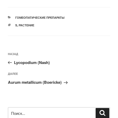
РУБРИКИ
ГОМЕОПАТИЧЕСКИЕ ПРЕПАРАТЫ
МЕТКИ
S
,
РАСТЕНИЕ
Навигация
Предыдущая
НАЗАД
по
запись:
записям
Lycopodium (Nash)
Следующая
ДАЛЕЕ
запись
Aurum metallicum (Boericke)
Искать:
Поиск