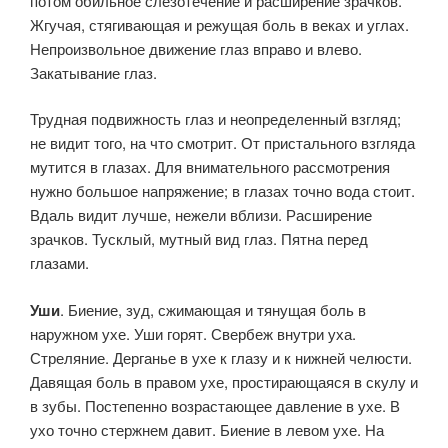
потом обильное сле­зотечение и расширение зрачков.
Жгучая, стягивающая и режущая боль в веках и углах.
Непроизвольное движение глаз вправо и влево.
Закатывание глаз.
Трудная подвижность глаз и неопределенный взгляд;
не видит того, на что смотрит. От пристального взгляда
му­тится в глазах. Для внимательного рассмотрения
нужно большое напряжение; в глазах точно вода стоит.
Вдаль видит лучше, нежели вблизи. Расширение
зрачков. Тусклый, мутный вид глаз. Пятна пе­ред
глазами.
Уши
. Биение, зуд, сжимающая и тянущая боль в
наружном ухе. Уши горят. Свербеж внутри уха.
Стреляние. Дерганье в ухе к глазу и к нижней челюсти.
Давящая боль в правом ухе, простирающаяся в скулу и
в зубы. Постепенно возрастающее давление в ухе. В
ухо точно стержнем давит. Биение в левом ухе. На