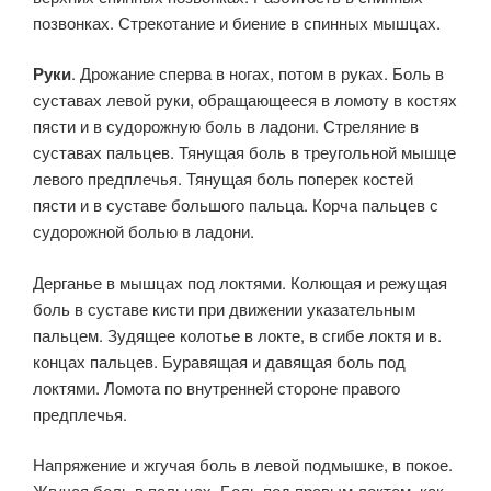
позвонках. Стрекотание и биение в спинных мышцах.
Руки
. Дрожание сперва в ногах, потом в руках. Боль в
суставах левой руки, обращающееся в ломоту в костях
пясти и в судорожную боль в ладони. Стреляние в
суставах пальцев. Тяну­щая боль в треугольной мышце
левого предплечья. Тянущая боль по­перек костей
пясти и в суставе большого пальца. Корча пальцев с
судорожной болью в ладони.
Дерганье в мышцах под локтями. Ко­лющая и режущая
боль в суставе кисти при движении указательным
пальцем. Зудящее колотье в локте, в сгибе локтя и в.
концах пальцев. Буравящая и давящая боль под
локтями. Ломота по внутренней стороне правого
предплечья.
Напряжение и жгучая боль в левой под­мышке, в покое.
Жгучая боль в пальцах. Боль под правым локтем, как