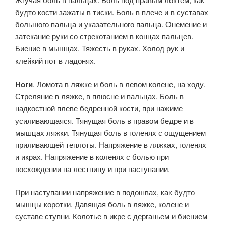
будто кости зажаты в тиски. Боль в плече и в суставах
большого пальца и указательного пальца. Онемение и
затекание ру­ки со стрекотанием в концах пальцев.
Биение в мышцах. Тяжесть в руках. Холод рук и
клейкий пот в ладонях.
Ноги
. Ломота в ляжке и боль в левом колене, на ходу.
Стреляние в ляжке, в плюсне и пальцах. Боль в
надкостной плеве бедренной кости, при нажиме
усиливающаяся. Тянущая боль в пра­вом бедре и в
мышцах ляжки. Тянущая боль в голенях с ощущением
приливающей теплоты. Напряжение в ляжках, голенях
и икрах. На­пряжение в коленях с болью при
восхождении на лестницу и при наступании.
При наступании напряжение в подошвах, как будто
мышцы коротки. Давящая боль в ляжке, колене и
суставе ступни. Колотье в икре с дерганьем и биением