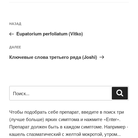
Навигация
Предыдущая
НАЗАД
по
запись:
записям
Eupatorium perfoliatum (Vitko)
Следующая
ДАЛЕЕ
запись
Ключевые слова третьего ряда (Joshi)
Искать:
Поиск
Чтобы подобрать себе препарат, введите в поиск три
(лучше больше) ярких симптома и нажмите «Enter».
Препарат должен быть в каждом симптоме. Например -
кашель спазматический с желтой мокротой, утром...