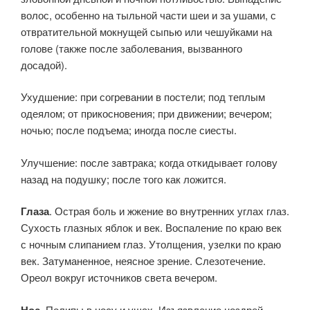
волос, особенно на тыльной части шеи и за ушами, с
отвратительной мокнущей сыпью или чешуйками на
голове (также после заболевания, вызванного
досадой).
Ухудшение: при согревании в постели; под теплым
одеялом; от прикосновения; при движении; вечером;
ночью; после подъема; иногда после сиесты.
Улучшение: после завтрака; когда откидывает голову
назад на подушку; после того как ложится.
Глаза
. Острая боль и жжение во внутренних углах глаз.
Сухость глазных яблок и век. Воспаление по краю век
с ночным слипанием глаз. Утолщения, узелки по краю
век. Затуманенное, неясное зрение. Слезотечение.
Ореол вокруг источников света вечером.
Нос
. Полипы в носу и ушах. Изъязвление ноздрей.