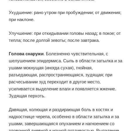
Ухудшение: рано утром при пробуждении; от движения;
при наклоне.
Улучшение: при откидывании головы назад; в покое; от
тепла; после долгой зевоты; после завтрака.
Голова снаружи
. Болезненно чувствительная, с
шелушением эпидермиса. Сыпь в области затылка и за
ушами мокнущая (иногда сухая), гнойная,
разъедающая, распространяющаяся, зудящая; при
расчесывании зуд переходит в другое место,
усиливается выделение влаги и появляется жжение.
Зудящая перхоть.
Давящая, колющая и раздирающая боль в костях и
надкостнице черепа, особенно в области затылка и за
ушами, завершающаяся опуханием и нагноением со
зловонной дневной и ночной потливостью. Выпадение