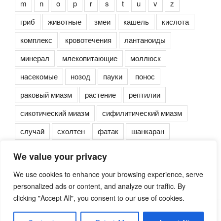
m
n
o
p
r
s
t
u
v
z
гриб
животные
змеи
кашель
кислота
комплекс
кровотечения
лантаноиды
минерал
млекопитающие
моллюск
насекомые
нозод
пауки
понос
раковый миазм
растение
рептилии
сикотический миазм
сифилитический миазм
случай
схолтен
фатак
шанкаран
We value your privacy
We use cookies to enhance your browsing experience, serve
personalized ads or content, and analyze our traffic. By
clicking "Accept All", you consent to our use of cookies.
Сайт работает на WordPress