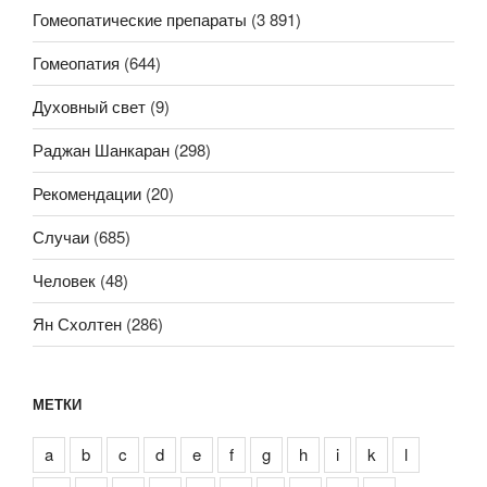
Гомеопатические препараты
(3 891)
Гомеопатия
(644)
Духовный свет
(9)
Раджан Шанкаран
(298)
Рекомендации
(20)
Случаи
(685)
Человек
(48)
Ян Схолтен
(286)
МЕТКИ
a
b
c
d
e
f
g
h
i
k
l