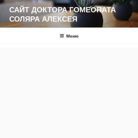
Перейти
САЙТ ДОКТОРА ГОМЕОПАТА
к
СОЛЯРА АЛЕКСЕЯ
содержимому
Меню