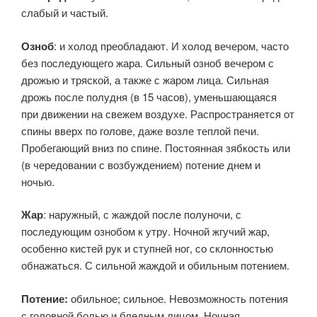
слабый и частый.
Озноб
: и холод преобладают. И холод вечером, часто
без последующего жара. Сильный озноб вечером с
дрожью и тряской, а также с жаром лица. Сильная
дрожь после полудня (в 15 часов), уменьшающаяся
при движении на свежем воздухе. Распространяется от
спины вверх по голове, даже возле теплой печи.
Пробегающий вниз по спине. Постоянная зябкость или
(в чередовании с возбуждением) потение днем и
ночью.
Жар
: наружный, с жаждой после полуночи, с
последующим ознобом к утру. Ночной жгучий жар,
особенно кистей рук и ступней ног, со склонностью
обнажаться. С сильной жаждой и обильным потением.
Потение:
обильное; сильное. Невозможность потения
с головной болью и бледным лицом. Ночная