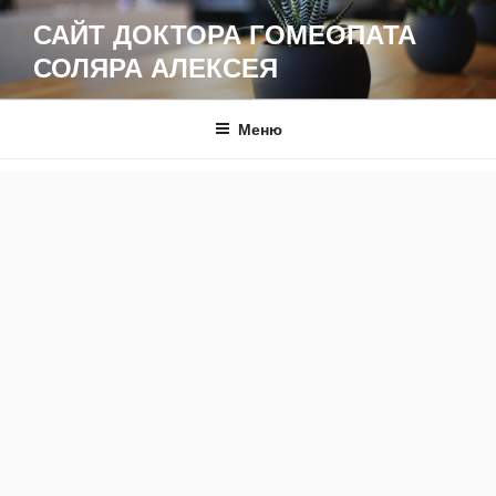
Перейти
САЙТ ДОКТОРА ГОМЕОПАТА
к
СОЛЯРА АЛЕКСЕЯ
содержимому
Меню