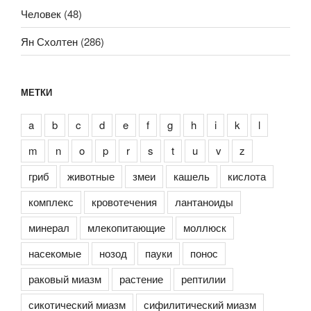
Человек
(48)
Ян Схолтен
(286)
МЕТКИ
a
b
c
d
e
f
g
h
i
k
l
m
n
o
p
r
s
t
u
v
z
гриб
животные
змеи
кашель
кислота
комплекс
кровотечения
лантаноиды
минерал
млекопитающие
моллюск
насекомые
нозод
пауки
понос
раковый миазм
растение
рептилии
сикотический миазм
сифилитический миазм