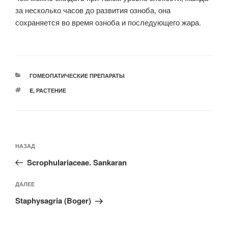
за несколько часов до развития озноба, она
сохраняется во время озноба и последующего жара.
РУБРИКИ
ГОМЕОПАТИЧЕСКИЕ ПРЕПАРАТЫ
МЕТКИ
E
,
РАСТЕНИЕ
Навигация
Предыдущая
НАЗАД
по
запись:
записям
Scrophulariaceae. Sankaran
Следующая
ДАЛЕЕ
запись
Staphysagria (Boger)