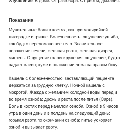
Улучшение
. В доме. От разговора. От рвоты, дыхания.
Показания
Мучительные боли в костях, как при малярийной
лихорадке и гриппе. Болезненность, ощущение ушиба,
как будто переломано всё тело. Значительное
поражение печени, желчная рвота, желчная диарея,
мигрень. Ощущение головокружения, ощущение, будто
падает влево; хуже в положении лежа на правом боку.
Кашель с болезненностью, заставляющий пациента
держаться за грудную клетку. Ночной кашель с
мокротой. Жажда с желанием холодной воды перед и
во время озноба; дрожь и рвота после питья (Caps).
Боль в костях перед началом озноба. Озноб в 9 часов
утра в один день и в полдень на следующий день;
горькая рвота по окончании озноба; питье ускоряет
озноб и вызывает рвоту.