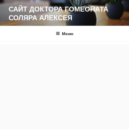
Перейти
САЙТ ДОКТОРА ГОМЕОПАТА
к
СОЛЯРА АЛЕКСЕЯ
содержимому
Меню