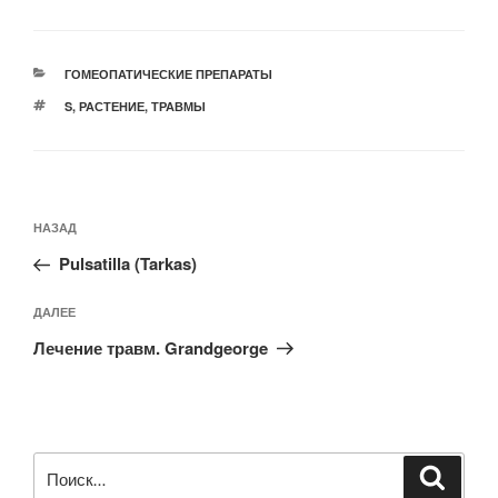
РУБРИКИ
ГОМЕОПАТИЧЕСКИЕ ПРЕПАРАТЫ
МЕТКИ
S
,
РАСТЕНИЕ
,
ТРАВМЫ
Навигация
Предыдущая
НАЗАД
по
запись:
записям
Pulsatilla (Tarkas)
Следующая
ДАЛЕЕ
запись
Лечение травм. Grandgeorge
Искать:
Поиск