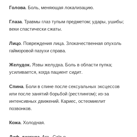
Голова
. Боль, меняющая локализацию.
Глаза
. Травмы глаз тупым предметом; удары, ушибы;
веки спастически сжаты.
Лицо
. Повреждения лица. Злокачественная опухоль
гайморовой пазухи справа.
Желудок.
Язвы желудка. Боль в области пупка;
усиливается, когда пациент сидит.
Спина
. Боли в спине после сексуальных эксцессов
или после занятий борьбой (рестлингом); из-за
интенсивных движений. Кариес, остеомиелит
позвонков.
Кожа
. Холодная.
Диф. диагноз
. Arn., Calc-p.