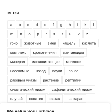
МЕТКИ
a
b
c
d
e
f
g
h
i
k
l
m
n
o
p
r
s
t
u
v
z
гриб
животные
змеи
кашель
кислота
комплекс
кровотечения
лантаноиды
минерал
млекопитающие
моллюск
насекомые
нозод
пауки
понос
раковый миазм
растение
рептилии
сикотический миазм
сифилитический миазм
случай
схолтен
фатак
шанкаран
We value your privacy