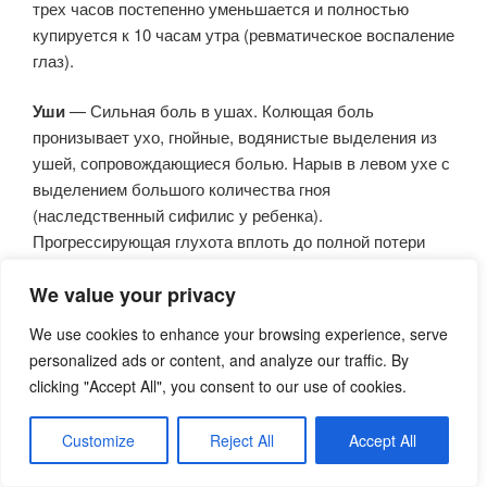
трех часов постепенно уменьшается и полностью
купируется к 10 часам утра (ревматическое воспаление
глаз).
Уши
— Сильная боль в ушах. Колющая боль
пронизывает ухо, гнойные, водянистые выделения из
ушей, сопровождающиеся болью. Нарыв в левом ухе с
выделением большого количества гноя
(наследственный сифилис у ребенка).
Прогрессирующая глухота вплоть до полной потери
слуха.
We value your privacy
Полная глухота при отсутствии каких-либо
We use cookies to enhance your browsing experience, serve
объективных изменений. Глухота вследствие
personalized ads or content, and analyze our traffic. By
воспаления или нервная в сочетании с кахексией.
clicking "Accept All", you consent to our use of cookies.
Известковые отложения на барабанной перепонке.
Время от времени появляется небольшое количество
Customize
Reject All
Accept All
едких выделений из ушей, без ухудшения слуха
(зловонный насморк).