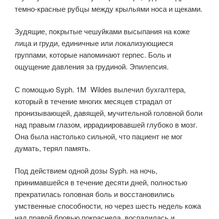
темно-красные рубцы между крыльями носа и щеками.
Зудящие, покрытые чешуйками высыпания на коже
лица и груди, единичные или локализующиеся
группами, которые напоминают герпес. Боль и
ощущение давления за грудиной. Эпилепсия.
С помощью Syph. 1M Wildes вылечил бухгалтера,
который в течение многих месяцев страдал от
пронизывающей, давящей, мучительной головной боли
над правым глазом, иррадиировавшей глубоко в мозг.
Она была настолько сильной, что пациент не мог
думать, терял память.
Под действием одной дозы Syph. на ночь,
принимавшейся в течение десяти дней, полностью
прекратилась головная боль и восстановились
умственные способности, но через шесть недель кожа
над правой бровью покраснела, воспалилась и