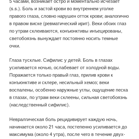
5 часами, возникает остро и моментально исчезает
(s.s.). Боль и застой крови во внутреннем уголке
правого глаза, словно нарушен отток крови; аналогично
в правом виске (ревматический ирит). Веки обоих глаз
по утрам склеиваются, конъюнктивы инъецированы,
светобоязнь вынуждает постоянно носить темные
очки.
Глаза тусклые. Сифилис у детей. Боль в глазах
усиливается ночью, ослабевает от холодной воды.
Поражается только правый глаз, прилив крови к
конъюнктиве и склере, несильный хемоз; веки
воспалены, особенно наружные углы, ощущение песка
в глазах, по утрам веки склеены, сильная светобоязнь
(наследственный сифилис).
Невралгическая боль рецидивирует каждую ночь,
начинается около 21 часа, постепенно усиливается до
максимума (около 4 утра), после чего в течение двух-