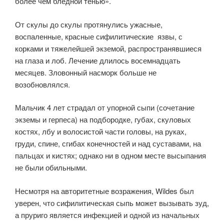
более чем бледной тенью».
От скулы до скулы протянулись ужасные,
воспаленные, красные сифилитические язвы, с
корками и тяжелейшей экземой, распространявшиеся
на глаза и лоб. Лечение длилось восемнадцать
месяцев. Зловонный насморк больше не
возобновлялся.
Мальчик 4 лет страдал от упорной сыпи (сочетание
экземы и герпеса) на подбородке, губах, скуловых
костях, лбу и волосистой части головы, на руках,
груди, спине, сгибах конечностей и над суставами, на
пальцах и кистях; однако ни в одном месте высыпания
не были обильными.
Несмотря на авторитетные возражения, Wildes был
уверен, что сифилитическая сыпь может вызывать зуд,
а пруриго является инфекцией и одной из начальных