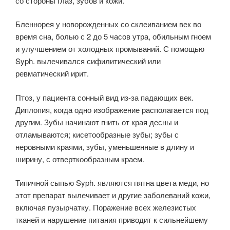
со стороны глаз, зубов и кожи.
Бленнорея у новорожденных со склеиванием век во
время сна, болью с 2 до 5 часов утра, обильным гноем
и улучшением от холодных промываний. С помощью
Syph. вылечивался сифилитический или
ревматический ирит.
Птоз, у пациента сонный вид из-за падающих век.
Диплопия, когда одно изображение располагается под
другим. Зубы начинают гнить от края десны и
отламываются; кисетообразные зубы; зубы с
неровными краями, зубы, уменьшенные в длину и
ширину, с отверткообразным краем.
Типичной сыпью Syph. являются пятна цвета меди, но
этот препарат вылечивает и другие заболеваний кожи,
включая пузырчатку. Поражение всех железистых
тканей и нарушение питания приводит к сильнейшему