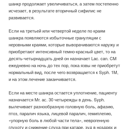
шанкр продолжает увеличиваться, а затем постепенно
исчезает, в результате вторичный сифилис не
развивается.
Если на третьей или четвертой неделе по краям
шанкра появляются избыточные грануляции с
неровными краями, которые выворачиваются наружу и
приобретают интенсивный темно-красный цвет, то на
десять-четырнадцать дней он назначает Lac. can. CM
ежедневно на ночь до тех пор, пока язвы не приобретут
нормальный вид, после чего возвращается к Syph. 1M,
и на этом лечение заканчивается.
Если на месте шанкра остается уплотнение, пациенту
назначается Mr. ас. 30 четырежды в день. Syph.
вылечивает разнообразную головную боль, афазию,
птоз, паралич языка, лицевой паралич, гемиплегию,
«упорную боль в любой части тела», неврогенную
глухоту и снижение слуха при катаре, зуд в ноздрях и