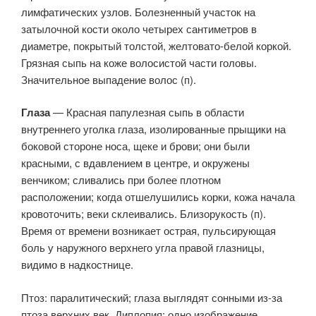
лимфатических узлов. Болезненный участок на
затылочной кости около четырех сантиметров в
диаметре, покрытый толстой, желтовато-белой коркой.
Грязная сыпь на коже волосистой части головы.
Значительное выпадение волос (п).
Глаза
— Красная папулезная сыпь в области
внутреннего уголка глаза, изолированные прыщики на
боковой стороне носа, щеке и брови; они были
красными, с вдавлением в центре, и окружены
венчиком; сливались при более плотном
расположении; когда отшелушились корки, кожа начала
кровоточить; веки склеивались. Близорукость (п).
Время от времени возникает острая, пульсирующая
боль у наружного верхнего угла правой глазницы,
видимо в надкостнице.
Птоз: паралитический; глаза выглядят сонными из-за
птоза верхних век. Диплопия: одно изображение