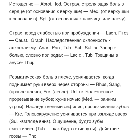
Истощение — Abrot., Iod. Острая, стреляющая боль в
сердце (от основания к верхушке) — Med. (от верхушки
к основанию), Spi. (от основания к ключице или плечу).
Страх перед слабостью при пробуждении — Lach. Птоз
— Caust., Graph. Наследственная склонность к
алкоголизму -Asar., Pso., Tub., Sul., Sul. ас Запор с
болью, словно при родах — Lac d., Tub. Трещины в
анусе- Thuj.
Ревматическая боль в плече, усиливается, когда
поднимает руки вверх через стороны — Rhus, Sang,
(правое плечо), Fer. (левое), Urt. ur. Болезненное
прорезывание зубов; хуже ночью (Med. — ранним
утром). Наследственный сифилис, прорезывание зубов
— Кге. Головокружение усиливается при взгляде вверх
(Sul. -взгляде вниз). Ощущение, будто зубы
сместились (Tub. — как будто стиснуты). Действие
грозы — Pho.