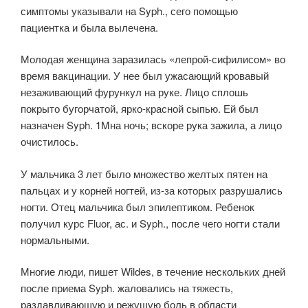
симптомы указывали на Syph., сего помощью
пациентка и была вылечена.
Молодая женщина заразилась «лепрой-сифилисом» во
время вакцинации. У нее был ужасающий кровавый
незаживающий фурункул на руке. Лицо сплошь
покрыто бугорчатой, ярко-красной сыпью. Ей был
назначен Syph. 1Mна ночь; вскоре рука зажила, а лицо
очистилось.
У мальчика 3 лет было множество желтых пятен на
пальцах и у корней ногтей, из-за которых разрушались
ногти. Отец мальчика был эпилептиком. Ребенок
получил курс Fluor, ас. и Syph., после чего ногти стали
нормальными.
Многие люди, пишет Wildes, в течение нескольких дней
после приема Syph. жаловались на тяжесть,
раздавливающую и режущую боль в области