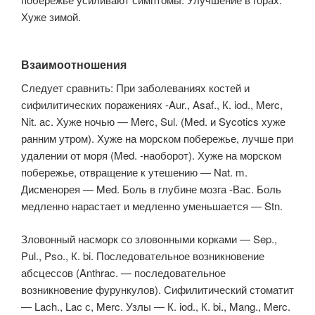
Хуже зимой.
Взаимоотношения
Следует сравнить: При заболеваниях костей и
сифилитических поражениях -Aur., Asaf., К. iod., Merc,
Nit. ас. Хуже ночью — Merc, Sul. (Med. и Sycotics хуже
ранним утром). Хуже на морском побережье, лучше при
удалении от моря (Med. -наоборот). Хуже на морском
побережье, отвращение к утешению — Nat. m.
Дисменорея — Med. Боль в глубине мозга -Вас. Боль
медленно нарастает и медленно уменьшается — Stn.
Зловонный насморк со зловонными корками — Sep.,
Pul., Pso., К. bi. Последовательное возникновение
абсцессов (Anthrac. — последовательное
возникновение фурункулов). Сифилитический стоматит
— Lach., Lac с, Merc. Узлы — К. iod., К. bi., Mang., Merc.