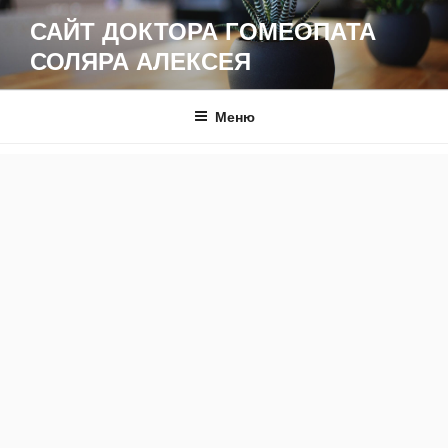
Перейти
САЙТ ДОКТОРА ГОМЕОПАТА
к
СОЛЯРА АЛЕКСЕЯ
содержимому
Меню