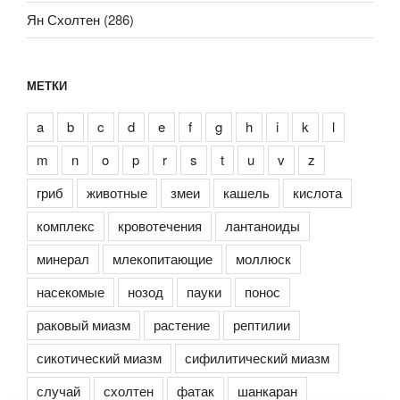
Ян Схолтен
(286)
МЕТКИ
a
b
c
d
e
f
g
h
i
k
l
m
n
o
p
r
s
t
u
v
z
гриб
животные
змеи
кашель
кислота
комплекс
кровотечения
лантаноиды
минерал
млекопитающие
моллюск
насекомые
нозод
пауки
понос
раковый миазм
растение
рептилии
сикотический миазм
сифилитический миазм
случай
схолтен
фатак
шанкаран