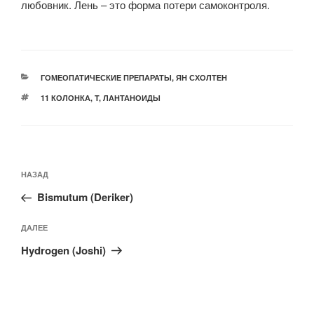
любовник. Лень – это форма потери самоконтроля.
РУБРИКИ
ГОМЕОПАТИЧЕСКИЕ ПРЕПАРАТЫ
,
ЯН СХОЛТЕН
МЕТКИ
11 КОЛОНКА
,
T
,
ЛАНТАНОИДЫ
Навигация
Предыдущая
НАЗАД
по
запись:
записям
Bismutum (Deriker)
Следующая
ДАЛЕЕ
запись
Hydrogen (Joshi)