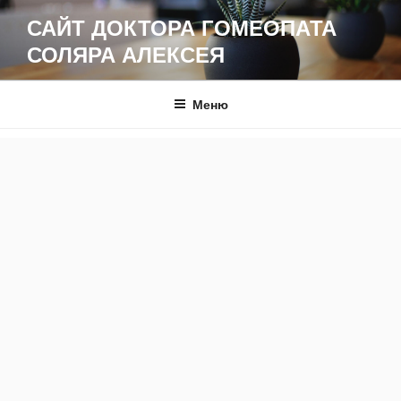
Перейти
САЙТ ДОКТОРА ГОМЕОПАТА
к
СОЛЯРА АЛЕКСЕЯ
содержимому
Меню