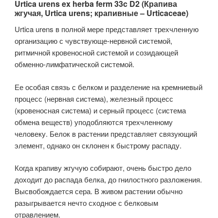
Urtica urens ex herba ferm 33c D2 (Крапива
жгучая, Urtica urens; крапивные – Urticaceae)
Urtica urens в полной мере представляет трехчленную
организацию с чувствующе-нервной системой,
ритмичной кровеносной системой и созидающей
обменно-лимфатической системой.
Ее особая связь с белком и разделение на кремниевый
процесс (нервная система), железный процесс
(кровеносная система) и серный процесс (система
обмена веществ) уподобляются трехчленному
человеку. Белок в растении представляет связующий
элемент, однако он склонен к быстрому распаду.
Когда крапиву жгучую собирают, очень быстро дело
доходит до распада белка, до гнилостного разложения.
Высвобождается сера. В живом растении обычно
разыгрывается нечто сходное с белковым
отравлением.