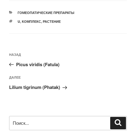
РУБРИКИ
ГОМЕОПАТИЧЕСКИЕ ПРЕПАРАТЫ
МЕТКИ
U
,
КОМПЛЕКС
,
РАСТЕНИЕ
Навигация
Предыдущая
НАЗАД
по
запись:
записям
Picus viridis (Fatula)
Следующая
ДАЛЕЕ
запись
Lilium tigrinum (Phatak)
Искать:
Поиск