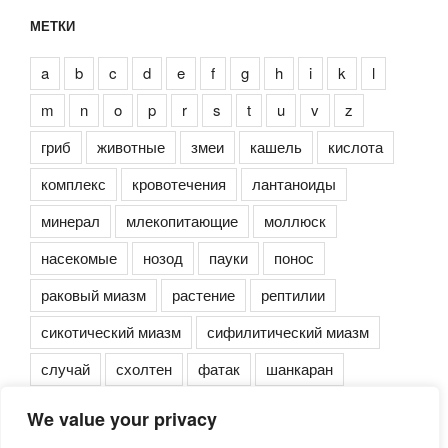
МЕТКИ
a
b
c
d
e
f
g
h
i
k
l
m
n
o
p
r
s
t
u
v
z
гриб
животные
змеи
кашель
кислота
комплекс
кровотечения
лантаноиды
минерал
млекопитающие
моллюск
насекомые
нозод
пауки
понос
раковый миазм
растение
рептилии
сикотический миазм
сифилитический миазм
случай
схолтен
фатак
шанкаран
We value your privacy