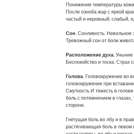
Понижение температуры кожи.
После озноба жар с яркой кра
частый и неровный; слабый, 
Сон
. Сонливость. Невольное 
Тревожный сон от боли живота
Расположение духа.
Уныние 
Беспокойство и тоска. Страх с
Голова
. Головокружение во 
головокружение при вставании
Смутность И тяжесть в голове
боль с потемнением в глазах, 
стороне.
Гнетущая боль во лбу и в пра
растягивающая боль в левом 
части головы, во лбу и висках