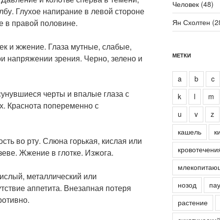
Человек
(48)
 лбу. Глухое напирание в левой стороне
е в правой половине.
Ян Схолтен
(2
ек и жжение. Глаза мутные, слабые,
МЕТКИ
ри напряжении зрения. Черно, зелено и
a
b
c
осунувшиеся черты и впалые глаза с
k
l
m
х. Краснота попеременно с
u
v
z
кашель
к
кость во рту. Слюна горькая, кислая или
кровотечени
зеве. Жжение в глотке. Изжога.
млекопитаю
 кислый, металлический или
нозод
пау
тствие аппетита. Внезапная потеря
ротивно.
растение