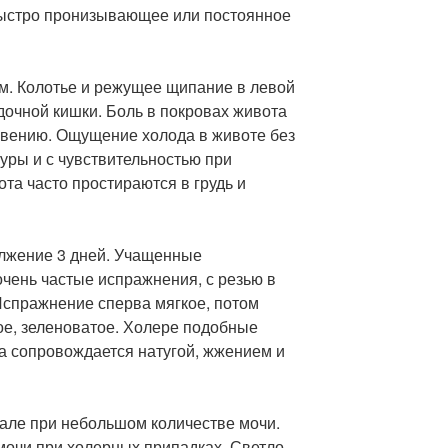
Быстро пронизывающее или постоянное
ом. Колотье и режущее щипание в левой
одочной кишки. Боль в покровах живота
новению. Ощущение холода в животе без
ры и с чувствительностью при
та часто простираются в грудь и
олжение 3 дней. Учащенные
очень частые испражнения, с резью в
Испражнение сперва мягкое, потом
ое, зеленоватое. Холере подобные
а сопровождается натугой, жжением и
нале при небольшом количестве мочи.
очи при холерных припадках. Светло-