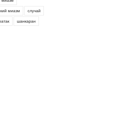
й миазм
кий миазм
случай
атак
шанкаран