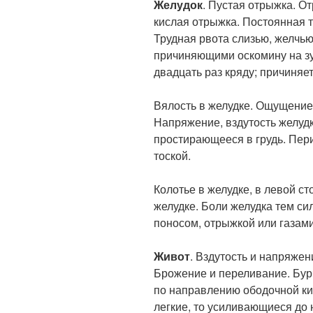
Желудок
. Пустая отрыжка. О
кислая отрыжка. Постоянная 
Трудная рвота слизью, желчью
причиняющими оскомину на зуб
двадцать раз кряду; причиняе
Вялость в желудке. Ощущение
Напряжение, вздутость желуд
простирающееся в грудь. Пер
тоской.
Колотье в желудке, в левой с
желудке. Боли желудка тем си
поносом, отрыжкой или газами
Живот
. Вздутость и напряжен
Брожение и переливание. Бурча
по направлению ободочной киш
легкие, то усиливающиеся до 