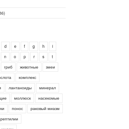
86)
d
e
f
g
h
i
n
o
p
r
s
t
гриб
животные
змеи
ислота
комплекс
я
лантаноиды
минерал
щие
моллюск
насекомые
ки
понос
раковый миазм
рептилии