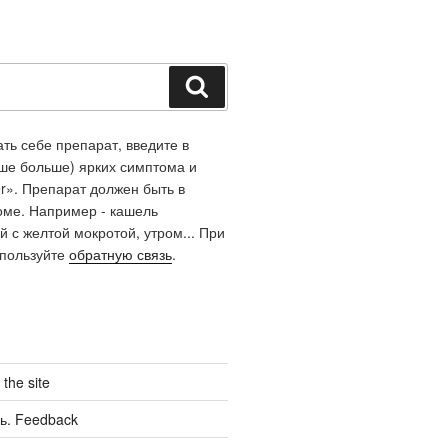
Поиск
ть себе препарат, введите в
чше больше) ярких симптома и
r». Препарат должен быть в
оме. Например - кашель
й с желтой мокротой, утром... При
спользуйте
обратную связь
.
the site
ь. Feedback