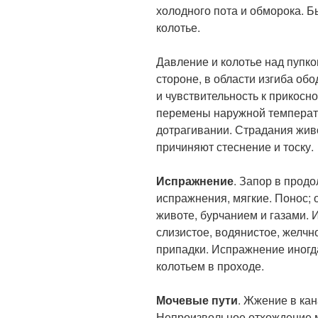
холодного пота и обморока. 
колотье.
Давление и колотье над пупк
стороне, в области изгиба об
и чувствительность к прикос
перемены наружной температу
дотрагивании. Страдания живо
причиняют стеснение и тоску.
Испражнение
. Запор в прод
испражнения, мягкие. Понос; 
животе, бурчанием и газами. 
слизистое, водянистое, желчн
припадки. Испражнение иногд
колотьем в проходе.
Мочевые пути
. Жжение в ка
Непроизвольное отхождение м