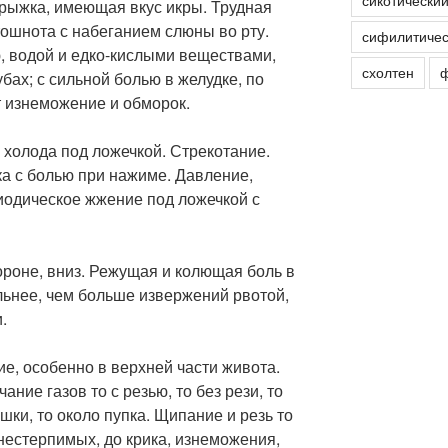
сикотически
трыжка, имеющая вкус икры. Трудная
тошнота с набеганием слюны во рту.
сифилитичес
, водой и едко-кислыми веществами,
схолтен
ф
ах; с сильной болью в желудке, по
т изнеможение и обморок.
 холода под ложечкой. Стрекотание.
ка с болью при нажиме. Давление,
иодическое жжение под ложечкой с
тороне, вниз. Режущая и колющая боль в
льнее, чем больше извержений рвотой,
.
ие, особенно в верхней части живота.
ние газов то с резью, то без рези, то
ки, то около пупка. Щипание и резь то
нестерпимых, до крика, изнеможения,