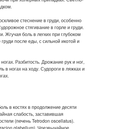
адком.
Тоскливое стеснение в груди, особенно
Судорожное стягивание в горле и груди.
ти. Жгучая боль в легких при глубоком
 груди после еды, с сильной икотой и
и ногах. Разбитость. Дрожание рук и ног,
ь в ногах на ходу. Судороги в ляжках и
огах.
боль в костях в продолжение десяти
чайная слабость, заставившая
тели (печень Tetrodon oscellatus).
acion glabellum).
Чрезвычайное