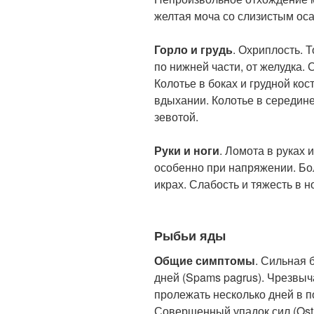
желтая моча со слизистым ос
Горло и грудь
. Охриплость. 
по нижней части, от желудка. 
Колотье в боках и грудной кос
вдыхании. Колотье в середине
зевотой.
Руки и ноги
. Ломота в руках 
особенно при напряжении. Бол
икрах. Слабость и тяжесть в н
Рыбьи яды
Общие симптомы
. Сильная 
дней (Spams pagrus). Чрезвы
пролежать несколько дней в пос
Совершенный упадок сил (Ostr