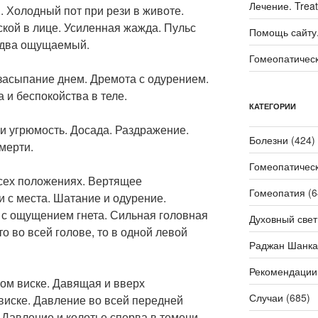
Лечение. Trea
 Холодный пот при рези в животе.
ской в лице. Усиленная жажда. Пульс
Помощь сайту. 
едва ощущаемый.
Гомеопатичес
засыпание днем. Дремота с одурением.
 и беспокойства в теле.
КАТЕГОРИИ
и угрюмость. Досада. Раздражение.
Болезни
(424)
мерти.
Гомеопатичес
всех положениях. Вертящее
Гомеопатия
(6
 с места. Шатание и одурение.
 с ощущением гнета. Сильная головная
Духовный свет
то во всей голове, то в одной левой
Раджан Шанка
Рекомендации
вом виске. Давящая и вверх
Случаи
(685)
виске. Давление во всей передней
. Давление и колотье сперва в темени,