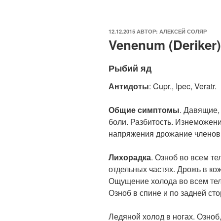
ОПУБЛИКОВАНО
12.12.2015
АВТОР:
АЛЕКСЕЙ СОЛЯР
Venenum (Deriker)
Рыбий яд
Антидоты
: Cupr., Ipec, Veratr.
Общие симптомы
. Давящие
боли. Разбитость. Изнеможен
напряжения дрожание членов.
Лихорадка
. Озноб во всем те
отдельных частях. Дрожь в кож
Ощущение холода во всем теле
Озноб в спине и по задней сто
Ледяной холод в ногах. Озно