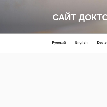
Перейти
к
САЙТ ДОКТ
содержимому
Русский
English
Deuts