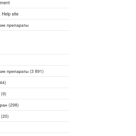
tment
Help site
кие препараты
кие препараты
(3 891)
44)
(9)
ран
(298)
(20)