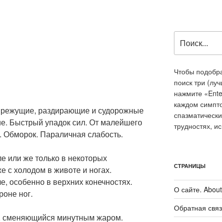
Искать:
Чтобы подобра
поиск три (лу
нажмите «Ente
каждом симпт
, режущие, раздирающие и судорожные
спазматически
ие. Быстрый упадок сил. От малейшего
трудностях, и
 Обморок. Параличная слабость.
ле или же только в некоторых
СТРАНИЦЫ
е с холодом в животе и ногах.
, особенно в верхних конечностях.
О сайте. About 
роне ног.
Обратная связ
б, сменяющийся минутным жаром.