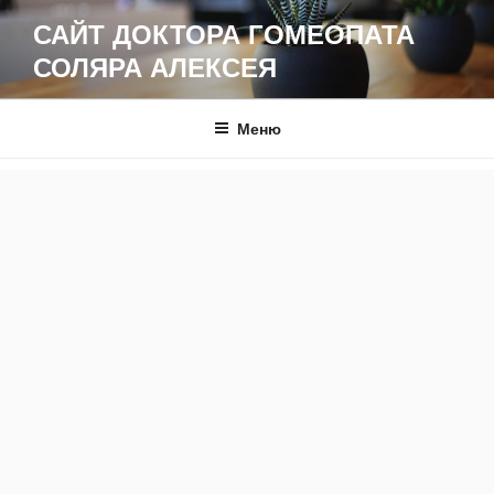
Перейти
САЙТ ДОКТОРА ГОМЕОПАТА
к
СОЛЯРА АЛЕКСЕЯ
содержимому
Меню