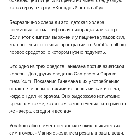
характерную черту: «Холодный пот на лбу».
Безразлично холера ли это, детская холера,
пневмония, астма, ти­фозная лихорадка или запор.
Если этот симптом выражен и у пациента упадок сил,
коллапс или состояние прострации, то Veratrum album
первое средство, о котором нужно подумать.
Это одно из трех средств Ганемана против азиатской
холеры. Два других средства Camphora и Cuprum
metallicum. Показания Ганемана к их употреблению
остаются и поныне такими же верными, как и тогда,
когда он дал их врачам. Оно выдержало испытание
временем также, как и сам закон лечения, который тот
же «вчера, сегодня и всегда».
Veratrum album имеет несколько ярких психических
симптомов. «Мания с желанием резать и рвать вещи,