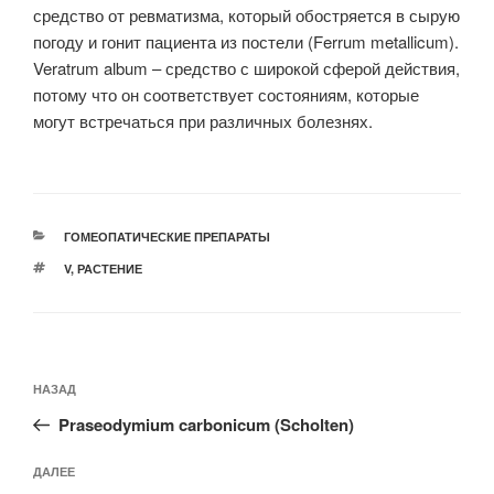
средство от ревматизма, который обостряется в сырую
погоду и гонит пациента из постели (Ferrum metallicum).
Veratrum album – средство с широкой сферой действия,
потому что он соответствует состояниям, которые
могут встречаться при различных болезнях.
РУБРИКИ
ГОМЕОПАТИЧЕСКИЕ ПРЕПАРАТЫ
МЕТКИ
V
,
РАСТЕНИЕ
Навигация
Предыдущая
НАЗАД
по
запись:
записям
Praseodymium carbonicum (Scholten)
Следующая
ДАЛЕЕ