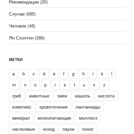
Рекомендации
(20)
Случаи
(685)
Человек
(48)
Ян Схолтен
(286)
МЕТКИ
a
b
c
d
e
f
g
h
i
k
l
m
n
o
p
r
s
t
u
v
z
гриб
животные
змеи
кашель
кислота
комплекс
кровотечения
лантаноиды
минерал
млекопитающие
моллюск
насекомые
нозод
пауки
понос