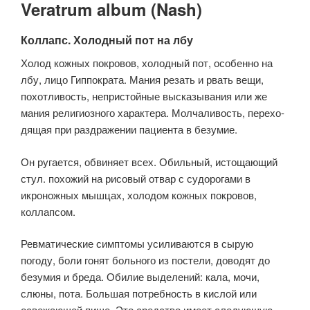
Veratrum album (Nash)
Коллапс. Холодный пот на лбу
Холод кожных покровов, холодный пот, особенно на
лбу, лицо Гиппократа. Мания резать и рвать вещи,
похотливость, непристойные выс­казывания или же
мания религиозного характера. Молчаливость, перехо­
дящая при раздражении пациента в безумие.
Он ругается, обвиняет всех. Обильный, истощающий
стул. похожий на рисовый отвар с судорогами в
икроножных мышцах, холодом кожных покровов,
коллапсом.
Ревматические симптомы усиливаются в сырую
погоду, боли гонят больного из постели, до­водят до
безумия и бреда. Обилие выделений: кала, мочи,
слюны, пота. Большая потребность в кислой или
освежающей пище. Это средство имеет следующую