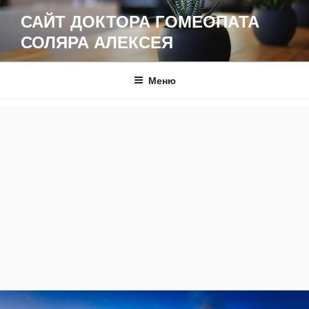
Перейти
САЙТ ДОКТОРА ГОМЕОПАТА
к
СОЛЯРА АЛЕКСЕЯ
содержимому
Меню