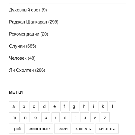
Духовный свет
(9)
Раджан Шанкаран
(298)
Рекомендации
(20)
Случаи
(685)
Человек
(48)
Ян Схолтен
(286)
МЕТКИ
a
b
c
d
e
f
g
h
i
k
l
m
n
o
p
r
s
t
u
v
z
гриб
животные
змеи
кашель
кислота