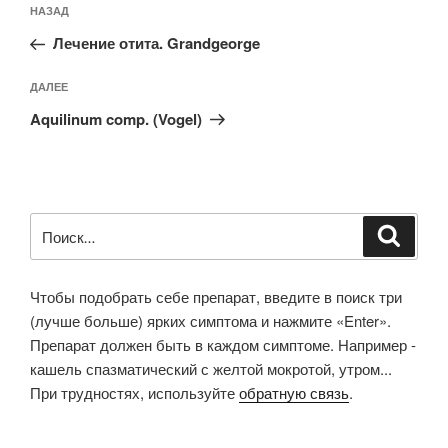
Предыдущая
НАЗАД
по
запись:
записям
Лечение отита. Grandgeorge
Следующая
ДАЛЕЕ
запись
Aquilinum comp. (Vogel)
Искать:
Поиск
Чтобы подобрать себе препарат, введите в поиск три
(лучше больше) ярких симптома и нажмите «Enter».
Препарат должен быть в каждом симптоме. Например -
кашель спазматический с желтой мокротой, утром...
При трудностях, используйте
обратную связь
.