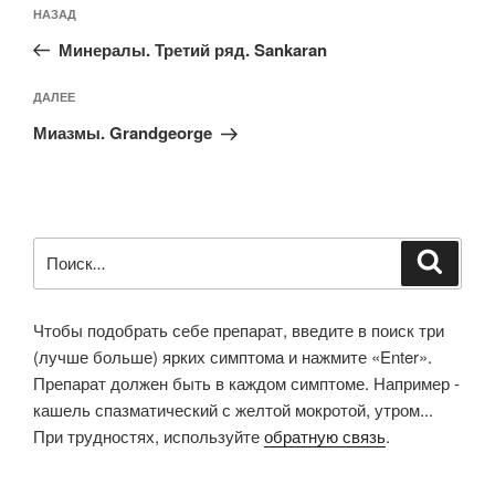
Предыдущая
НАЗАД
по
запись:
записям
Минералы. Третий ряд. Sankaran
Следующая
ДАЛЕЕ
запись
Миазмы. Grandgeorge
Искать:
Поиск
Чтобы подобрать себе препарат, введите в поиск три
(лучше больше) ярких симптома и нажмите «Enter».
Препарат должен быть в каждом симптоме. Например -
кашель спазматический с желтой мокротой, утром...
При трудностях, используйте
обратную связь
.