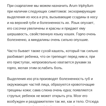
При скарлатине мы можем назначить Arum triphyllum
при наличии следующих симптомов: экскориирующие
выделения из носа и рта, вызывающие ссадины в носу
и на верхней губе и болезненность их. Язык опухает,
его сосочки увеличены и красны и придают ему
шершавость, свойственную языку кошек. Горло очень
болезненно, а миндалины очень сильно опухшие.
Часто бывает также сухой кашель, который так сильно
разбивает ребенка, что он трепещет перед ним и, при
его приступах, непроизвольно хватается руками за
горло, желая этим ослабить боль.
Выделения изо рта производят болезненность губ и
окружающих частей лица, образуются кровоточащие
трещины кожи; сама слюна очень едка; появляются
струпья; ребенок не может открыть рта. Мозг его
возбужден и раздражителен так же, как и тело. Отсюда