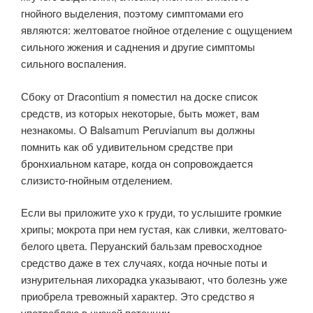
гнойного выделения, поэтому симптомами его
являются: желтоватое гнойное отделение с ощущением
сильного жжения и саднения и другие симптомы
сильного воспаления.
Сбоку от Dracontium я поместил на доске список
средств, из которых некоторые, быть может, вам
незнакомы. О Balsamum Peruvianum вы должны
помнить как об удивительном средстве при
бронхиальном катаре, когда он сопровождается
слизисто-гнойным отделением.
Если вы приложите ухо к груди, то услышите громкие
хрипы; мокрота при нем густая, как сливки, желтовато-
белого цвета. Перуанский бальзам превосходное
средство даже в тех случаях, когда ночные поты и
изнурительная лихорадка указывают, что болезнь уже
приобрела тревожный характер. Это средство я
употребляю в низкой потенции.