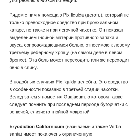
Рядом с ним я помещаю Pix liquida (деготь), который не
только превосходное средство при бронхиальном
катаре, но также и при легочной чахотке. Он показан
выделением гнойной материи противного запаха и
вкуса, сопровождающимся болью, относимою к левому
третьему реберному хрящу (на самом деле в левом
бронхе). Эта боль может переходить или же переходит
явно в спину.
В подобных случаях Pix liquida целебна. Это средство
в особенности показано в третьей стадии чахотки.
Вслед затем я поместил Guajacum, о котором также
следует помнить при последнем периоде бугорчатки с
вонючей, слизисто-гнойной мокротой.
Eryodiction Californicum
(называемый также Verba
santa) имеет пока очень ограниченную