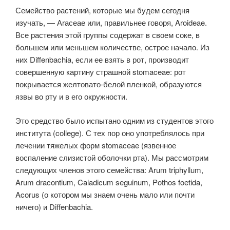
Семейство растений, которые мы будем сегодня
изучать, — Аrасеае или, правильнее говоря, Aroideae.
Все растения этой группы содержат в своем соке, в
большем или меньшем количестве, острое начало. Из
них Diffenbachia, если ее взять в рот, производит
совершенную картину страшной stomaceae: рот
покрывается желтовато-белой пленкой, образуются
язвы во рту и в его окружности.
Это средство было испытано одним из студентов этого
института (college). С тех пор оно употреблялось при
лечении тяжелых форм stomaceae (язвенное
воспаление слизистой оболочки рта). Мы рассмотрим
следующих членов этого семейства: Arum triphyllum,
Arum dracontium, Caladicum seguinum, Pothos foetida,
Acorus (о котором мы знаем очень мало или почти
ничего) и Diffenbachia.