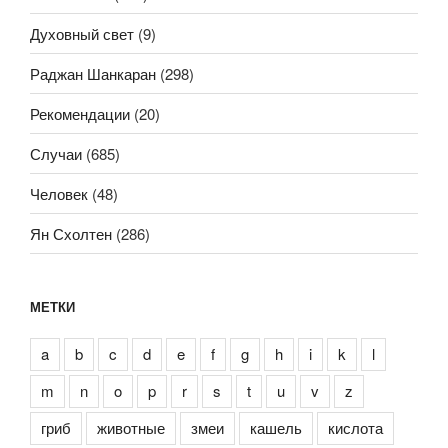
Духовный свет
(9)
Раджан Шанкаран
(298)
Рекомендации
(20)
Случаи
(685)
Человек
(48)
Ян Схолтен
(286)
МЕТКИ
a
b
c
d
e
f
g
h
i
k
l
m
n
o
p
r
s
t
u
v
z
гриб
животные
змеи
кашель
кислота