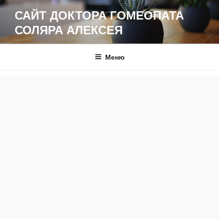
Перейти
САЙТ ДОКТОРА ГОМЕОПАТА
к
СОЛЯРА АЛЕКСЕЯ
содержимому
Меню