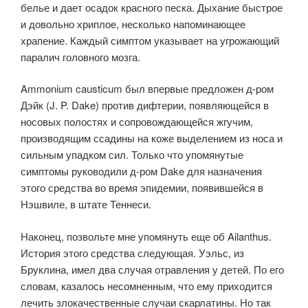
белье и дает осадок красного песка. Дыхание быстрое
и довольно хриплое, несколько напоминающее
храпение. Каждый симптом указывает на угрожающий
паралич головного мозга.
Ammonium causticum был впервые предложен д-ром
Дэйк (J. P. Dake) против дифтерии, появляющейся в
носовых полостях и сопровождающейся жгучим,
производящим ссадины на коже выделением из носа и
сильным упадком сил. Только что упомянутые
симптомы руководили д-ром Dake для назначения
этого средства во время эпидемии, появившейся в
Нэшвиле, в штате Теннеси.
Наконец, позвольте мне упомянуть еще об Ailanthus.
История этого средства следующая. Уэльс, из
Бруклина, имел два случая отравления у детей. По его
словам, казалось несомненным, что ему приходится
лечить злокачественные случаи скарлатины. Но так