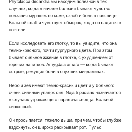
Phytolacca decandra мы находим полезной в тех
случаях, когда в начале болезни бывают чувство
ползания мурашек по коже, озноб и боль в пояснице.
Больной слаб и чувствует обморок, когда он садится в
постели.
Если исследовать его глотку, то вы увидите, что она
темно-красного, почти пурпурного цвета. При этом
бывает сильное жжение в глотке, с ухудшением от
горячих напитков. Amygdala amara — когда бывают
острые, режущие боли в опухших миндалинах.
Небо и зев имеют темно-красный цвет и у больного
очень сильный упадок сил. Naja tripudians назначается
в случаях угрожающего паралича сердца. Больной
синюшный.
Он просыпается, тяжело дыша, при чем, чтобы глубже
вздохнуть, он широко раскрывает рот. Пульс