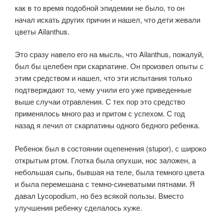
как в то время подобной эпидемии не было, то он
начал искать других причин и нашел, что дети жевали
цветы Ailanthus.
Это сразу навело его на мысль, что Ailanthus, пожалуй,
был бы целебен при скарлатине. Он произвел опыты с
этим средством и нашел, что эти испытания только
подтверждают то, чему учили его уже приведенные
выше случаи отравления. С тех пор это средство
применялось много раз и притом с успехом. С год
назад я лечил от скарлатины одного бедного ребенка.
Ребенок был в состоянии оцепенения (stupor), с широко
открытым ртом. Глотка была опухши, нос заложен, а
небольшая сыпь, бывшая на теле, была темного цвета
и была перемешана с темно-синеватыми пятнами. Я
давал Lycopodium, но без всякой пользы. Вместо
улучшения ребенку сделалось хуже.