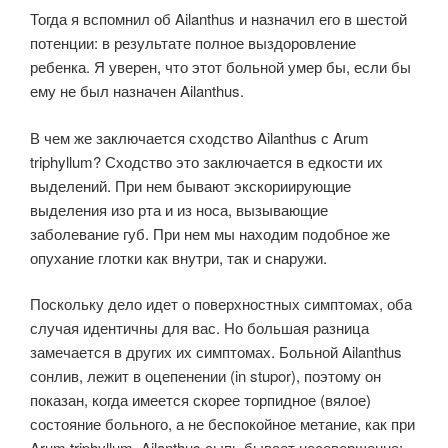
Тогда я вспомнил об Ailanthus и назначил его в шестой
потенции: в результате полное выздоровление
ребенка. Я уверен, что этот больной умер бы, если бы
ему не был назначен Ailanthus.
В чем же заключается сходство Ailanthus с Arum
triphyllum? Сходство это заключается в едкости их
выделений. При нем бывают экскориирующие
выделения изо рта и из носа, вызывающие
заболевание губ. При нем мы находим подобное же
опухание глотки как внутри, так и снаружи.
Поскольку дело идет о поверхностных симптомах, оба
случая идентичны для вас. Но большая разница
замечается в других их симптомах. Больной Ailanthus
сонлив, лежит в оцепенении (in stupor), поэтому он
показан, когда имеется скорее торпидное (вялое)
состояние больного, а не беспокойное метание, как при
Arum triphyllum. Ailanthus сыпь бывает несовершенна: