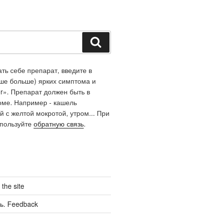
Поиск
ть себе препарат, введите в
чше больше) ярких симптома и
r». Препарат должен быть в
оме. Например - кашель
й с желтой мокротой, утром... При
спользуйте
обратную связь
.
the site
ь. Feedback