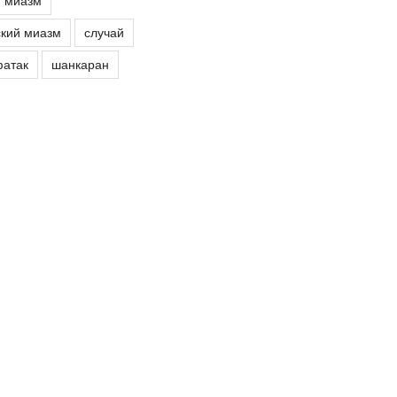
й миазм
кий миазм
случай
атак
шанкаран