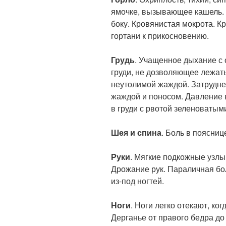
ямочке, вызывающее кашель. 
боку. Кровянистая мокрота. К
гортани к прикосновению.
Грудь
. Учащенное дыхание с
груди, не дозволяющее лежат
неутолимой жаждой. Затрудне
жаждой и поносом. Давление 
в груди с рвотой зеленоватым
Шея и спина
. Боль в поясниц
Руки
. Мягкие подкожные узлы
Дрожание рук. Параличная бол
из-под ногтей.
Ноги
. Ноги легко отекают, ко
Дерганье от правого бедра до