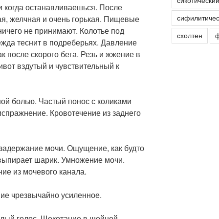
сикотически
и когда останавливаешься. После
сифилитичес
я, желчная и очень горькая. Пищевые
 ничего не принимают. Колотье под
схолтен
ф
ежда теснит в подреберьях. Давление
ак после скорого бега. Резь и жжение в
вот вздутый и чувствительный к
ной болью. Частый понос с коликами
испражнение. Кровотечение из заднего
 задержание мочи. Ощущение, как будто
 выпирает шарик. Умножение мочи.
ие из мочевого канала.
ние чрезвычайно усиленное.
иплый голос. Щекотание в шейной