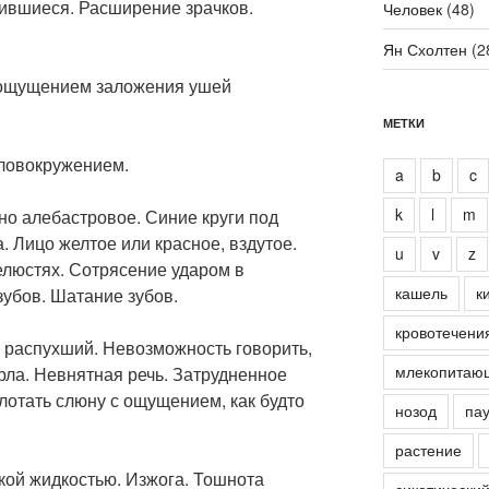
ившиеся. Расширение зрачков.
Человек
(48)
Ян Схолтен
(2
с ощущением заложения ушей
МЕТКИ
оловокружением.
a
b
c
k
l
m
чно алебастровое. Синие круги под
. Лицо желтое или красное, вздутое.
u
v
z
елюстях. Сотрясение ударом в
кашель
к
зубов. Шатание зубов.
кровотечени
, распухший. Невозможность говорить,
млекопитаю
орла. Невнятная речь. Затрудненное
глотать слюну с ощущением, как будто
нозод
пау
растение
дкой жидкостью. Изжога. Тошнота