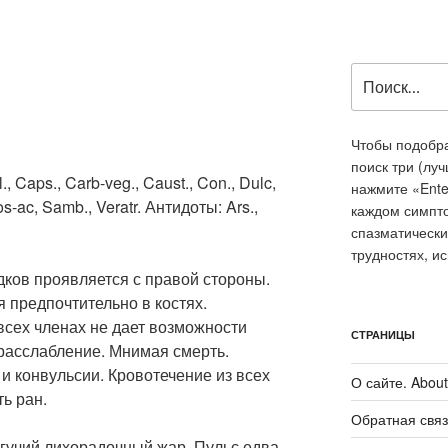
Искать:
Чтобы подобра
поиск три (лу
ll., Caps., Carb-veg., Caust., Con., Dulc,
нажмите «Ente
os-ac, Samb., Veratr. Антидоты: Ars.,
каждом симпт
спазматически
трудностях, и
дков проявляется с правой стороны.
 предпочтительно в костях.
всех членах не дает возможности
СТРАНИЦЫ
 расслабление. Мнимая смерть.
и конвульсии. Кровотечение из всех
О сайте. About 
ь ран.
Обратная связ
Жгучий лихорадочный жар. Пульс едва