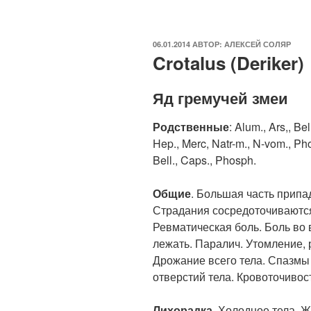
ОПУБЛИКОВАНО
06.01.2014
АВТОР:
АЛЕКСЕЙ СОЛЯР
Crotalus (Deriker)
Яд гремучей змеи
Родственные
: Alum., Ars,, Be
Hep., Merc, Natr-m., N-vom., Ph
Bell., Caps., Phosph.
Общие
. Большая часть припа
Страдания сосредоточиваются
Ревматическая боль. Боль во 
лежать. Паралич. Утомление,
Дрожание всего тела. Спазмы 
отверстий тела. Кровоточивост
Лихорадка
. Холодное тела. 