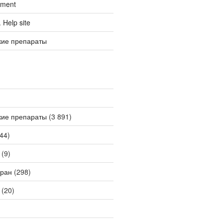
tment
Help site
кие препараты
кие препараты
(3 891)
44)
(9)
ран
(298)
(20)