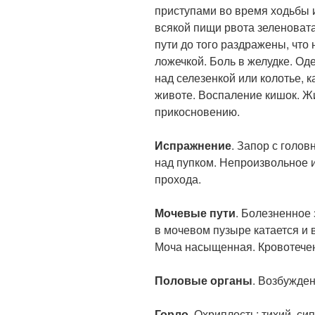
приступами во время ходьбы 
всякой пищи рвота зеленовата
пути до того раздражены, что
ложечкой. Боль в желудке. Од
над селезенкой или колотье, к
животе. Воспаление кишок. Жи
прикосновению.
Испражнение
. Запор с голов
над пупком. Непроизвольное 
прохода.
Мочевые пути
. Болезненное
в мочевом пузыре катается и
Моча насыщенная. Кровотечен
Половые органы
. Возбужде
Горло
. Охриплость; тихий, с