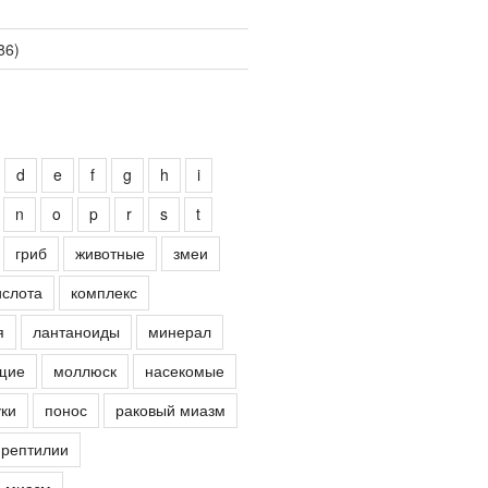
86)
d
e
f
g
h
i
n
o
p
r
s
t
гриб
животные
змеи
ислота
комплекс
я
лантаноиды
минерал
щие
моллюск
насекомые
ки
понос
раковый миазм
рептилии