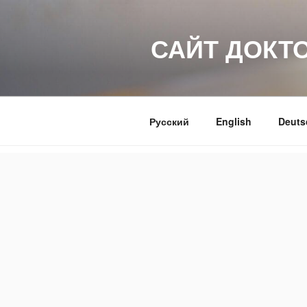
Перейти
к
САЙТ ДОКТ
содержимому
Русский
English
Deuts