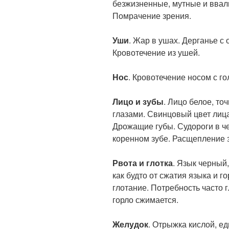
безжизненные, мутные и ввал
Помрачение зрения.
Уши
. Жар в ушах. Дерганье 
Кровотечение из ушей.
Нос
. Кровотечение носом с г
Лицо и зубы
. Лицо белое, то
глазами. Свинцовый цвет лица
Дрожащие губы. Судороги в ч
коренном зубе. Расщепление 
Рвота и глотка
. Язык черный
как будто от сжатия языка и г
глотание. Потребность часто 
горло сжимается.
Желудок
. Отрыжка кислой, е