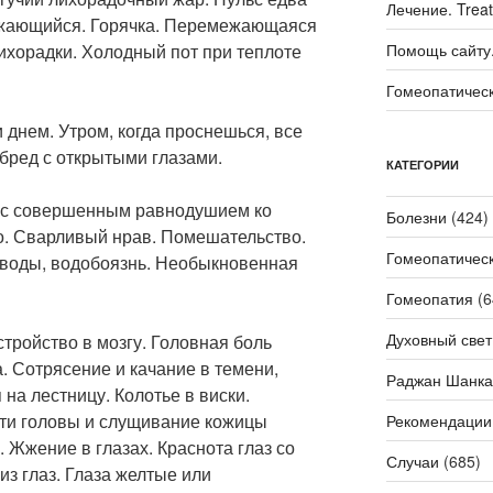
Лечение. Trea
жающийся. Горячка. Перемежающаяся
ихорадки. Холодный пот при теплоте
Помощь сайту. 
Гомеопатичес
и днем. Утром, когда проснешься, все
бред с открытыми глазами.
КАТЕГОРИИ
 с совершенным равнодушием ко
Болезни
(424)
во. Сварливый нрав. Помешательство.
Гомеопатичес
 воды, водобоязнь. Необыкновенная
Гомеопатия
(6
Духовный свет
стройство в мозгу. Головная боль
. Сотрясение и качание в темени,
Раджан Шанка
на лестницу. Колотье в виски.
сти головы и слущивание кожицы
Рекомендации
. Жжение в глазах. Краснота глаз со
Случаи
(685)
из глаз. Глаза желтые или