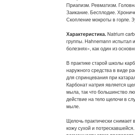
Приапизм. Ревматизм. Головна
Заикание. Бесплодие. Хрониче
Скопление мокроты в горле. З
Характеристика.
Natrium car
группы. Hahnemann испытал и
болезнях», как один из основ
В практике старой школы карб
наружного средства в виде ра
для спринцевания при катара
Карбонат натрия является ще
мыла, так что большинство л
действие на тело щелочи в сл
мыле.
Щелочь практически снимает 
кожу сухой и потрескавшейся