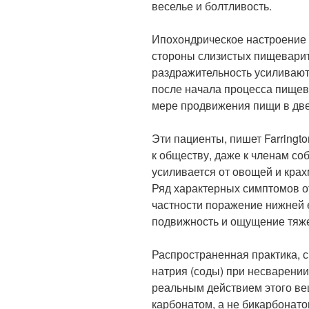
веселье и болтливость.
Ипохондрическое настроение 
стороны слизистых пищеварит
раздражительность усиливают
после начала процесса пищев
мере продвижения пищи в дв
Эти пациенты, пишет Farring
к обществу, даже к членам со
усиливается от овощей и крах
Ряд характерных симптомов от
частности поражение нижней е
подвижность и ощущение тяжес
Распространенная практика, 
натрия (соды) при несварении
реальным действием этого ве
карбонатом, а не бикарбонат