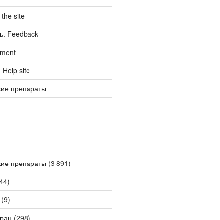
the site
ь. Feedback
tment
Help site
кие препараты
кие препараты
(3 891)
44)
(9)
ран
(298)