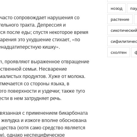
нозод
пау
часто сопровождает нарушения со
растение
ельного тракта. Депрессия и
сикотически
ся после еды; спустя некоторое время
арения это ухудшение стихает, «по
сифилитичес
енадцатиперстную кишку».
схолтен
ф
ton, проявляют выраженное отвращение
бственной семьи. Несварение
малистых продуктов. Хуже от молока.
мечается со стороны языка, в
го поверхности и уздечки; также туго
ти в нем затрудняет речь.
связанная с применением бикарбоната
 желудка и изжоге вполне обоснована
щества (хотя само средство является
ом), однако неспецифическое