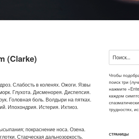
Искать:
 (Clarke)
Чтобы подобра
поиск три (лу
дроз. Слабость в коленях. Ожоги. Язвы
нажмите «Ente
орк. Глухота. Дисменорея. Диспепсия.
каждом симпт
рук. Головная боль. Волдыри на пятках.
спазматически
й. Ипохондрия. Истерия. Ихтиоз.
трудностях, и
ысыпания; покраснение носа. Озена.
СТРАНИЦЫ
лотки. Старческая дальнозоркость.