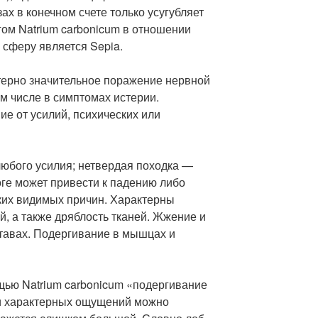
ах в конечном счете только усугубляет
м Natrium carbonicum в отношении
 сферу является Sepia.
ктерно значительное поражение нервной
м числе в симптомах истерии.
е от усилий, психических или
юбого усилия; нетвердая походка —
ге может привести к падению либо
яких видимых причин. Характерны
, а также дряблость тканей. Жжение и
ставах. Подергивание в мышцах и
щью Natrium carbonicum «подергивание
ди характерных ощущений можно