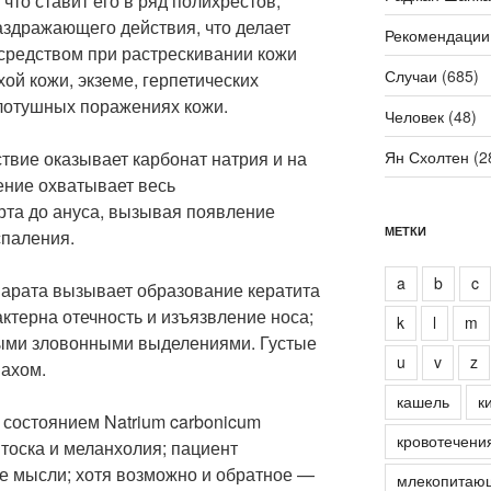
что ставит его в ряд полихрестов;
здражающего действия, что делает
Рекомендации
 средством при растрескивании кожи
Случаи
(685)
ухой кожи, экземе, герпетических
лотушных поражениях кожи.
Человек
(48)
вие оказывает карбонат натрия и на
Ян Схолтен
(2
ение охватывает весь
рта до ануса, вызывая появление
МЕТКИ
спаления.
a
b
c
арата вызывает образование кератита
ктерна отечность и изъязвление носа;
k
l
m
ными зловонными выделениями. Густые
u
v
z
пахом.
кашель
к
состоянием Natrium carbonicum
кровотечени
 тоска и меланхолия; пациент
е мысли; хотя возможно и обратное —
млекопитаю