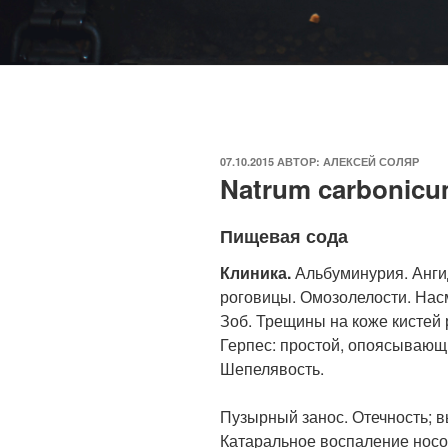
ОПУБЛИКОВАНО
07.10.2015
АВТОР:
АЛЕКСЕЙ СОЛЯР
Natrum carbonicum
Пищевая сода
Клиника.
Альбуминурия. Анги
роговицы. Омозолелости. Насм
Зоб. Трещины на коже кистей 
Герпес: простой, опоясывающи
Шепелявость.
Пузырный занос. Отечность; в
Катаральное воспаление носог