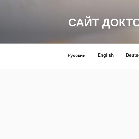
Перейти
к
САЙТ ДОКТ
содержимому
Русский
English
Deuts