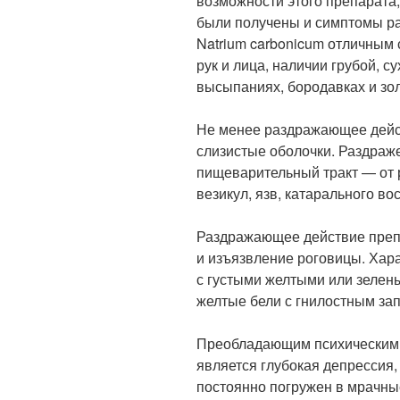
возможности этого препарата, 
были получены и симптомы ра
Natrium carbonicum отличным
рук и лица, наличии грубой, с
высыпаниях, бородавках и зо
Не менее раздражающее дейст
слизистые оболочки. Раздраж
пищеварительный тракт — от 
везикул, язв, катарального во
Раздражающее действие преп
и изъязвление роговицы. Хара
с густыми желтыми или зеле
желтые бели с гнилостным за
Преобладающим психическим 
является глубокая депрессия,
постоянно погружен в мрачны