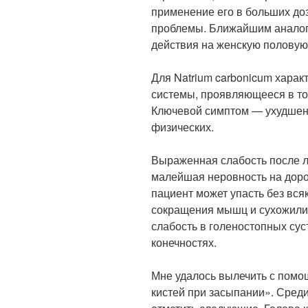
применение его в больших доз
проблемы. Ближайшим аналого
действия на женскую половую
Для Natrium carbonicum хара
системы, проявляющееся в то
Ключевой симптом — ухудшени
физических.
Выраженная слабость после л
малейшая неровность на доро
пациент может упасть без вс
сокращения мышц и сухожилий
слабость в голеностопных су
конечностях.
Мне удалось вылечить с помо
кистей при засыпании». Сре