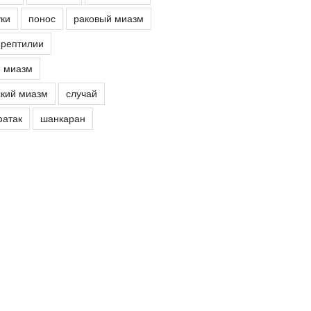
ки
понос
раковый миазм
рептилии
й миазм
кий миазм
случай
атак
шанкаран