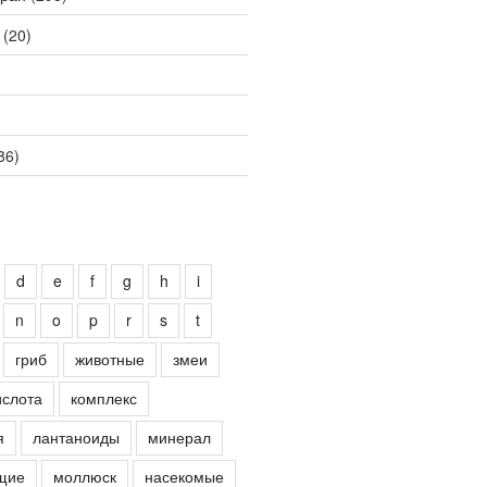
(20)
86)
d
e
f
g
h
i
n
o
p
r
s
t
гриб
животные
змеи
ислота
комплекс
я
лантаноиды
минерал
щие
моллюск
насекомые