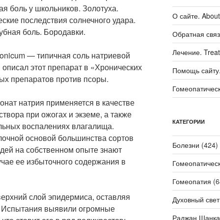
я боль у школьников. Золотуха.
О сайте. About 
ские последствия солнечного удара.
убная боль. Бородавки.
Обратная связ
Лечение. Trea
bonicum — типичная соль натриевой
 описал этот препарат в «Хронических
Помощь сайту. 
ных препаратов против псоры.
Гомеопатичес
онат натрия применяется в качестве
створа при ожогах и экземе, а также
КАТЕГОРИИ
льных воспалениях влагалища.
лочной основой большинства сортов
Болезни
(424)
юдей на собственном опыте знают
учае ее избыточного содержания в
Гомеопатичес
Гомеопатия
(6
верхний слой эпидермиса, оставляя
Духовный свет
. Испытания выявили огромные
Раджан Шанка