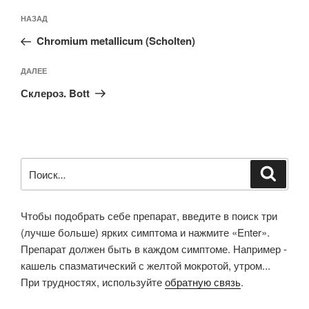
Навигация
Предыдущая
НАЗАД
по
запись:
записям
Chromium metallicum (Scholten)
Следующая
ДАЛЕЕ
запись
Склероз. Bott
Искать:
Поиск
Чтобы подобрать себе препарат, введите в поиск три
(лучше больше) ярких симптома и нажмите «Enter».
Препарат должен быть в каждом симптоме. Например -
кашель спазматический с желтой мокротой, утром...
При трудностях, используйте
обратную связь
.