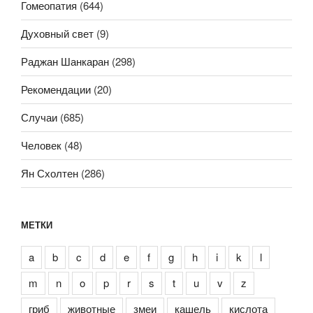
Гомеопатия
(644)
Духовный свет
(9)
Раджан Шанкаран
(298)
Рекомендации
(20)
Случаи
(685)
Человек
(48)
Ян Схолтен
(286)
МЕТКИ
a
b
c
d
e
f
g
h
i
k
l
m
n
o
p
r
s
t
u
v
z
гриб
животные
змеи
кашель
кислота