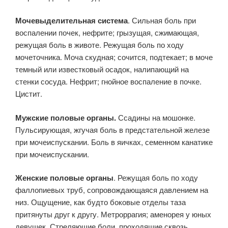
Мочевыделительная система
. Сильная боль при
воспалении почек, нефрите; грызущая, сжимающая,
режущая боль в животе. Режущая боль по ходу
мочеточника. Моча скудная; сочится, подтекает; в моче
темный или известковый осадок, налипающий на
стенки сосуда. Нефрит; гнойное воспаление в почке.
Цистит.
Мужские половые органы.
Ссадины на мошонке.
Пульсирующая, жгучая боль в предстательной железе
при мочеиспускании. Боль в яичках, семенном канатике
при мочеиспускании.
Женские половые органы
. Режущая боль по ходу
фаллопиевых труб, сопровождающаяся давлением на
низ. Ощущение, как будто боковые отделы таза
притянуты друг к другу. Метроррагия; аменорея у юных
девушек. Стреляющие боли, проходящие сквозь