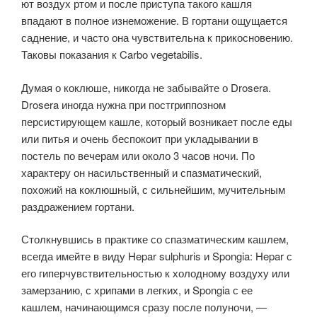
ют воздух ртом и после приступа такого кашля
впадают в полное изнеможе­ние. В гортани ощущается
саднение, и часто она чувствительна к прикосно­вению.
Таковы показания к Carbo vegetabilis.
Думая о коклюше, никогда не забывайте о Drosera.
Drosera иногда нуж­на при постгриппозном
персистирующем кашле, который возникает после еды
или питья и очень беспокоит при укладывании в
постель по вечерам или около 3 часов ночи. По
характеру он насильственный и спазматический,
похожий на коклюшный, с сильнейшим, мучительным
раздражением горта­ни.
Столкнувшись в практике со спазматическим кашлем,
всегда имейте в виду Hepar sulphuris и Spongia: Hepar с
его гиперчувствительностью к холодному воздуху или
замерзанию, с хрипами в легких, и Spongia с ее
кашлем, начинающимся сразу после полуночи, —