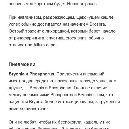
основным лекарством будет Hepar sulphuris.
При навязчивом, раздражающем, щекочущем кашле
успех обычно достигается назначением Drosera.
Острый трахеит с лихорадкой, который берет начало
от ринофарингита, спустившегося вниз, обычно
отвечает на Allium сера.
Пневмонии
Bryonia и Phosphorus
. При лечении пневмоний
имеется два средства, показанные гораздо чаще, чем
другие, — Bryonia и Phosphorus. Главное отличие
между пневмониями Phosphorus и Bryonia в том, что
пациенты Bryonia более интоксицированы, загружены и
немного цианотичны.
Они не любят, чтобы их беспокоили, ка­шель у них
обычно очень болезненный, с сильными болями в