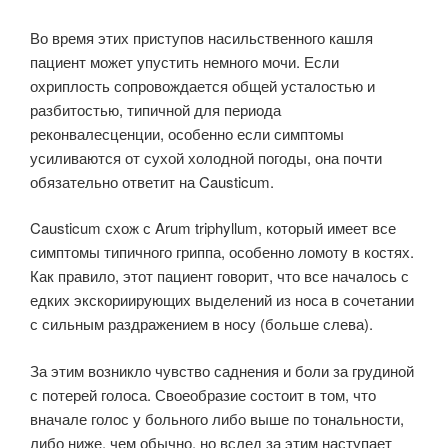
Во время этих присту­пов насильственного кашля
пациент может упустить немного мочи. Если
охриплость сопровождается общей усталостью и
разбитостью, типичной для периода
реконвалесценции, особенно если симптомы
усиливаются от сухой холодной погоды, она почти
обязательно ответит на Causticum.
Causticum схож с Arum triphyllum, который имеет все
симптомы типично­го гриппа, особенно ломоту в костях.
Как правило, этот пациент говорит, что все началось с
едких экскориирующих выделений из носа в сочетании
с сильным раздражением в носу (больше слева).
За этим возникло чувство саднения и боли за грудиной
с потерей голоса. Своеобразие состоит в том, что
вначале голос у больного либо выше по тональности,
либо ниже, чем обычно, но вслед за этим наступает