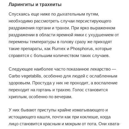
Ларингиты и трахеиты
Спускаясь еще ниже по дыхательным путям,
необходимо рассмотреть случаи персистирующего
раздражения гортани и трахеи. При ярко выраженном
раз­дражении в области яремной ямки с ухудшением от
перемены температуры в голову сразу же приходят
такие препараты, как Rumex и Phosphorus, кото­рые
справятся с большим количеством таких случаев.
Следующее наиболее часто показанное лекарство —
Carbo vegetabilis, особенно для людей с ослаб­ленным
здоровьем. Простуда у них не проходит, а воспаление
переходит на гортань и трахею. Голос становится
хриплым, особенно по вечерам.
У них бывают приступы крайне изматывающего и
истощающего кашля, почти как при коклюше, когда
лицо становится красным и мокрым от пота. Они хвата­