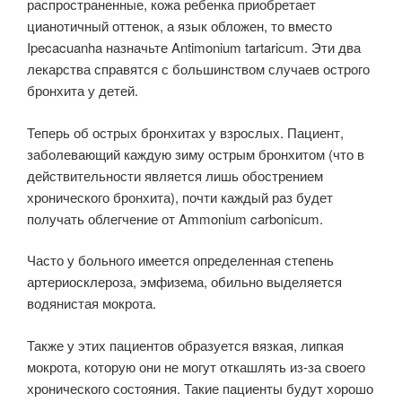
распространен­ные, кожа ребенка приобретает
цианотичный оттенок, а язык обложен, то вместо
Ipecacuanha назначьте Antimonium tartaricum. Эти два
лекарства спра­вятся с большинством случаев острого
бронхита у детей.
Теперь об острых бронхитах у взрослых. Пациент,
заболевающий каж­дую зиму острым бронхитом (что в
действительности является лишь обостре­нием
хронического бронхита), почти каждый раз будет
получать облегчение от Ammonium carbonicum.
Часто у больного имеется определенная степень
артериосклероза, эмфизема, обильно выделяется
водянистая мокрота.
Также у этих пациентов образуется вязкая, липкая
мокрота, которую они не могут откашлять из-за своего
хронического состояния. Такие пациенты бу­дут хорошо