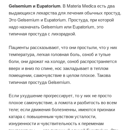
Gelsemium и Eupatorium
. В Materia Medica есть два
выдающихся лекарства для лечения обычных простуд.
Это Gelsemium и Eupatorium. Простуда, при которой
надо назна­чать Gelsemium или Eupatorium, это
типичная простуда с лихорадкой.
Паци­енты рассказывают, что они простыли, что у них
температура, легкая голов­ная боль, озноб и тупые
боли, они дрожат на холоде, озноб распространяется
вверх и вниз по спине, нос закладывает в теплом
помещении, самочувствие в целом плохое. Такова
типичная простуда Gelsemium.
Если ухудшение про­грессирует, то у них не просто
плохое самочувствие, а ломота и разбитость во всем
теле; если движения болезненны, имеются признаки
катара с повышенным чувством усталости,
изнуренности и чувствительность к переменам