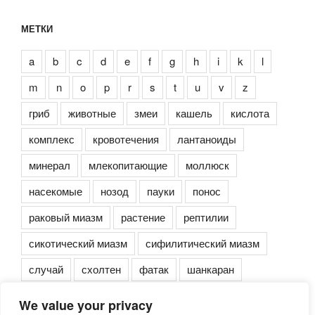
МЕТКИ
a
b
c
d
e
f
g
h
i
k
l
m
n
o
p
r
s
t
u
v
z
гриб
животные
змеи
кашель
кислота
комплекс
кровотечения
лантаноиды
минерал
млекопитающие
моллюск
насекомые
нозод
пауки
понос
раковый миазм
растение
рептилии
сикотический миазм
сифилитический миазм
случай
схолтен
фатак
шанкаран
We value your privacy