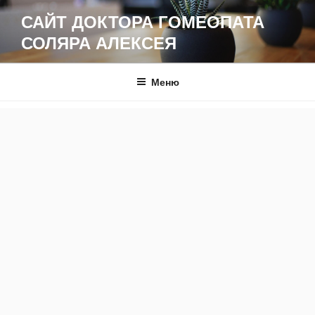
Перейти
САЙТ ДОКТОРА ГОМЕОПАТА
к
СОЛЯРА АЛЕКСЕЯ
содержимому
Меню