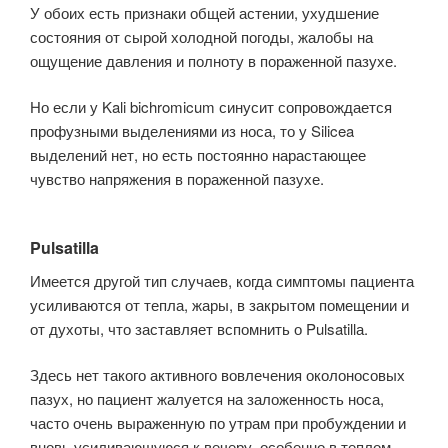
У обоих есть признаки общей астении, ухудше­ние
состояния от сырой холодной погоды, жалобы на
ощущение давления и полноту в пораженной пазухе.
Но если у Kali bichromicum синусит сопро­вождается
профузными выделениями из носа, то у Silicea
выделений нет, но есть постоянно нарастающее
чувство напряжения в пораженной пазухе.
Pulsatilla
Имеется другой тип случаев, когда симптомы пациента
усиливаются от тепла, жары, в закрытом помещении и
от духоты, что заставляет вспомнить о Pulsatillа.
Здесь нет такого активного вовлечения околоносовых
пазух, но пациент жалуется на заложенность носа,
часто очень выраженную по утрам при пробуждении и
вновь усиливающуюся к вечеру, особенно в теплом