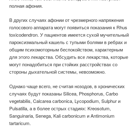
полная афония.
В других случаях афонии от чрезмерного напряжения
голосового аппа­рата могут появиться показания к Rhus
toxicodendron. У пациентов имеется сухой мучительный
пароксизмальный кашель с тупыми болями в ребрах и
общим психомоторным беспокойством, характерным
для этого лекарства. Обсудить все лекарства, которые
могут понадобиться при стойких рас­стройствах со
стороны дыхательной системы, невозможно.
Однако чаще все­го, не считая нозодов, в хронических
случаях будут показаны Silicea, Phosphorus, Carbo
vegetabilis, Calcarea carbonica, Lycopodium, Sulphur и
Pulsatilla, а в более острых стадиях: Kreosotum,
Sanguinaria, Senega, Kali carbonicum и Antimonium
tartaricum.