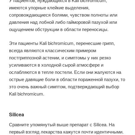
У пациентов, нуждающихся в Kali bichromicum,
имеются упорные клейкие выделения,
сопровождающиеся болями, чувством полноты или
давления над лобной либо гайморовой пазухой или
ощущением обструкции в области пе­реносицы.
Эти пациенты Kali bichromicum, перенесшие грипп,
всегда явля­ются классическим примером
постгриппозной астении, и симптомы у них резко
усиливаются в холодной сырой атмосфере и
ослабляются в тепле по­стели. Если они жалуются на
острые давящие боли в области пораженной пазухи, то
это очень важный симптом, подтверждающий выбор
Kali bichromicum.
Silicea
Сравните упомянутый выше препарат с Silicea. На
первый взгляд лекарства кажутся почти идентичными.