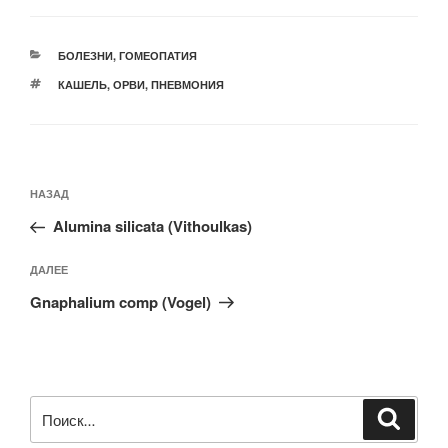
РУБРИКИ
БОЛЕЗНИ
,
ГОМЕОПАТИЯ
МЕТКИ
КАШЕЛЬ
,
ОРВИ
,
ПНЕВМОНИЯ
Навигация
Предыдущая
НАЗАД
по
запись:
записям
Alumina silicata (Vithoulkas)
Следующая
ДАЛЕЕ
запись
Gnaphalium comp (Vogel)
Искать:
Поиск