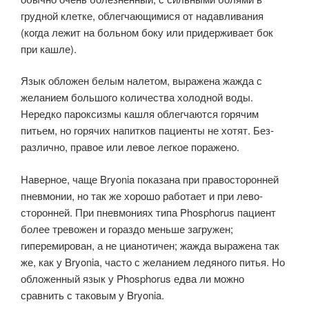
грудной клетке, облегчающимися от надавливания
(когда лежит на больном боку или при­держивает бок
при кашле).
Язык обложен белым налетом, выражена жажда с
желанием большого количества холодной воды.
Нередко пароксизмы кашля облегчаются горячим
питьем, но горячих напитков пациенты не хотят. Без­
различно, правое или левое легкое поражено.
Наверное, чаще Bryonia пока­зана при правосторонней
пневмонии, но так же хорошо работает и при лево­
сторонней. При пневмониях типа Phosphorus пациент
более тревожен и гораздо мень­ше загружен;
гиперемирован, а не цианотичен; жажда выражена так
же, как у Bryonia, часто с желанием ледяного питья. Но
обложенный язык у Phosphorus едва ли можно
сравнить с таковым у Bryonia.