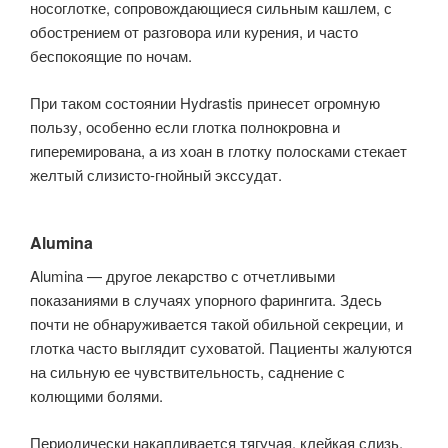
носоглотке, сопровождающиеся сильным кашлем, с
обострением от разго­вора или курения, и часто
беспокоящие по ночам.
При таком состоянии Hydrastis принесет огромную
пользу, особенно если глотка полнокровна и
гиперемирована, а из хоан в глотку полосками стекает
желтый слизисто-гнойный экссудат.
Alumina
Alumina — другое лекарство с отчетливыми
показаниями в случаях упорного фарингита. Здесь
почти не обнаруживается такой обильной секреции, и
глот­ка часто выглядит суховатой. Пациенты жалуются
на сильную ее чувстви­тельность, саднение с
колющими болями.
Периодически накапливается тягучая, клейкая слизь,