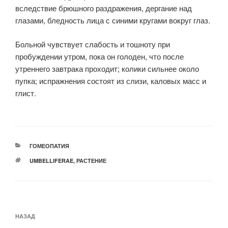
вследствие брюшного раздражения, дергание над
глазами, бледность лица с синими кругами вокруг глаз.
Больной чувствует слабость и тошноту при
пробуждении утром, пока он голоден, что после
утреннего завтрака проходит; колики сильнее около
пупка; испражнения состоят из слизи, каловых масс и
глист.
РУБРИКИ
ГОМЕОПАТИЯ
МЕТКИ
UMBELLIFERAE
,
РАСТЕНИЕ
Навигация
Предыдущая
НАЗАД
по