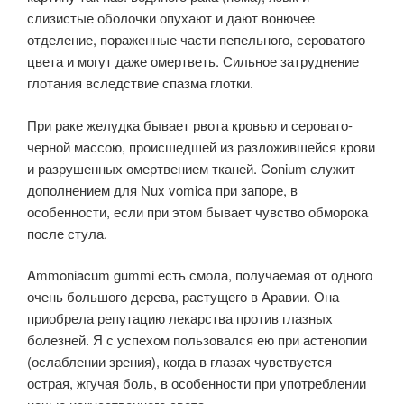
слизистые оболочки опухают и дают вонючее
отделение, пораженные части пепельного, сероватого
цвета и могут даже омертветь. Сильное затруднение
глотания вследствие спазма глотки.
При раке желудка бывает рвота кровью и серовато-
черной массою, происшедшей из разложившейся крови
и разрушенных омертвением тканей. Conium служит
дополнением для Nux vomica при запоре, в
особенности, если при этом бывает чувство обморока
после стула.
Ammoniacum gummi есть смола, получаемая от одного
очень большого дерева, растущего в Аравии. Она
приобрела репутацию лекарства против глазных
болезней. Я с успехом пользовался ею при астенопии
(ослаблении зрения), когда в глазах чувствуется
острая, жгучая боль, в особенности при употреблении