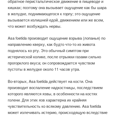
обратное перистальтическое движение в пищеводе и
кишках; поэтому она вызывает ощущение как бы шара
в желудке, поднимающегося к горлу; это ощущение
вызывается излишней едой, движением или же всем,
что может возбуждать нервы.
Asa foetida производит ощущение взрыва (лопанья) по
направлению кверху, как будто что-то из живота
поднялось ко рту. Это обычный симптом при
истерической колике, после отрыжки газами сильно
прогорклого вкуса; он сопровождается чувством
пустоты в желудке около 11 часов утра.
Во-вторых, Asa foetida действует на кости. Она
производит воспаление надкостницы, последствием
которого являются язвы, в особенности на костях
голени. Для этих язв характерна их крайняя
чувствительность ко всякому давлению. Asa foetida
может излечивать истерию, происходящую вследствие