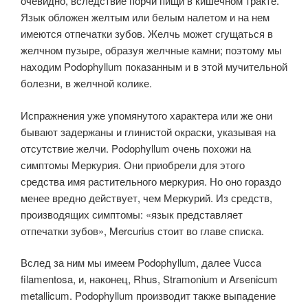
очевидно, вследствие порчи пищи в кишечном тракте.
Язык обложен желтым или белым налетом и на нем
имеются отпечатки зубов. Желчь может сгущаться в
желчном пузыре, образуя желчные камни; поэтому мы
находим Podophyllum показанным и в этой мучительной
болезни, в желчной колике.
Испражнения уже упомянутого характера или же они
бывают задержаны и глинистой окраски, указывая на
отсутствие желчи. Podophyllum очень похожи на
симптомы Меркурия. Они приобрели для этого
средства имя растительного меркурия. Но оно гораздо
менее вредно действует, чем Меркурий. Из средств,
производящих симптомы: «язык представляет
отпечатки зубов», Mercurius стоит во главе списка.
Вслед за ним мы имеем Podophyllum, далее Vucca
filamentosa, и, наконец, Rhus, Stramonium и Arsenicum
metallicum. Podophyllum производит также выпадение