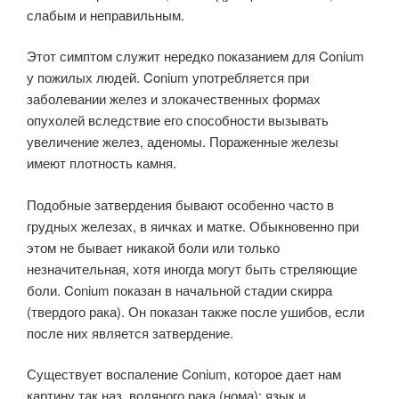
слабым и неправильным.
Этот симптом служит нередко показанием для Conium
у пожилых людей. Conium употребляется при
заболевании желез и злокачественных формах
опухолей вследствие его способности вызывать
увеличение желез, аденомы. Пораженные железы
имеют плотность камня.
Подобные затвердения бывают особенно часто в
грудных железах, в яичках и матке. Обыкновенно при
этом не бывает никакой боли или только
незначительная, хотя иногда могут быть стреляющие
боли. Conium показан в начальной стадии скирра
(твердого рака). Он показан также после ушибов, если
после них является затвердение.
Существует воспаление Conium, которое дает нам
картину так наз. водяного рака (нома); язык и