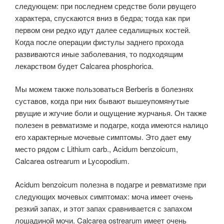
следующем: при последнем средстве боли рвущего
характера, спускаются вниз в бедра; тогда как при
первом они редко идут далее седалищных костей.
Когда после операции фистулы заднего прохода
развиваются иные заболевания, то подходящим
лекарством будет Calcarea phosphorica.
Мы можем также пользоваться Berberis в болезнях
суставов, когда при них бывают вышеупомянутые
рвущие и жгучие боли и ощущение журчанья. Он также
полезен в ревматизме и подагре, когда имеются налицо
его характерные мочевые симптомы. Это дает ему
место рядом с Lithium carb., Acidum benzoicum,
Calcarea ostrearum и Lycopodium.
Acidum benzoicum полезна в подагре и ревматизме при
следующих мочевых симптомах: моча имеет очень
резкий запах, и этот запах сравнивается с запахом
лошадиной мочи. Calcarea ostrearum имеет очень