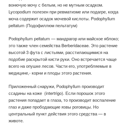
вонючую мочу с белым, но не мутным осадком.
Lycopodium полезен при ревматизме или подагре, когда
моча содержит осадок мочевой кислоты. Podophyllum
peltatum (Подофиллюм пельтатум)
Podophyllum peltatum — мандрагор или майское яблоко;
это также член семейства Berberidaceae. Это растение
высотой 3 фута с листьями, расстилающимися на
подобие раскрытой кисти руки. Оно встречается чаще
всего на опушке лесов. Части его, употребляемые в
медицине,- корни и плоды этого растения.
Приложенный снаружи, Podophyllum производит
ссадины на коже (intertrigo). Если порошок этого
растения попадает в глаза, то производит воспаление
глаз и даже прободающие язвы роговицы. Но
центральный пункт действия этого средства — в
животе.