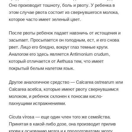
Оно производит тошноту, боль и рвоту. У ребенка в
этом случае рвота состоит из свернувшегося молока,
которое часто имеет зеленый цвет.
После рвоты ребенок падает навзничь от истощения и
засыпает. Просыпается он голодным, ест, и его снова
рвет. Лицо его бледно, вокруг глаз темные круги.
Аналогом его здесь является Antimonium crudum,
который отличается от Aethusa тем, что имеет
покрытый белым налетом язык.
Другое аналогичное средство — Calcarea ostrearum или
Calcarea acetica, которые имеют рвоту свернувшимся
молоком, и ребенок склонен к поносам кисло-
пахнущими испражнениями.
Cicuta virosa — еще один член того же семейства.
Принятая в какой-либо дозе, она производит прилив
крови к основанию мозга и к продолговатому мозгу.