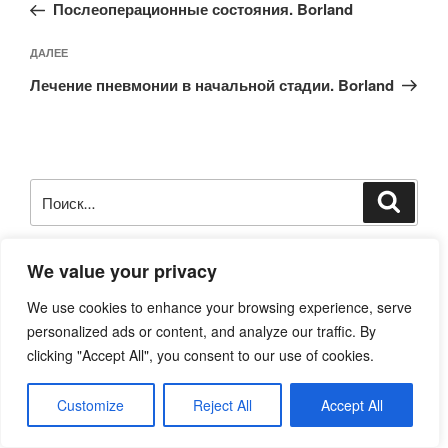
запись:
записям
Послеоперационные состояния. Borland
Следующая
ДАЛЕЕ
запись
Лечение пневмонии в начальной стадии. Borland
Искать:
Поиск
Чтобы подобрать себе препарат, введите в поиск три
We value your privacy
(лучше больше) ярких симптома и нажмите «Enter».
We use cookies to enhance your browsing experience, serve
Препарат должен быть в каждом симптоме. Например -
personalized ads or content, and analyze our traffic. By
кашель спазматический с желтой мокротой, утром...
clicking "Accept All", you consent to our use of cookies.
При трудностях, используйте
обратную связь
.
Customize
Reject All
Accept All
СТРАНИЦЫ