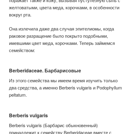
поражает также и кожу, вызывая пустулезную сыпь с
желтоватыми, цвета меда, корочками, в особенности
вокруг рта.
Она излечила даже два случая эпителиомы, когда
раковое разращение было покрыто подобными,
имевшими цвет меда, корочками. Теперь займемся
семейством:
Berberidaceae. Барбарисовые
Из этого семейства мы имеем время изучить только
два средства, а именно Berberis vulgaris и Podophyllum
peltatum.
Berberis vulgaris
Berberis vulgaris (Барбарис обыкновенный)
принадлежит к семейству Berberidaceae вместе с