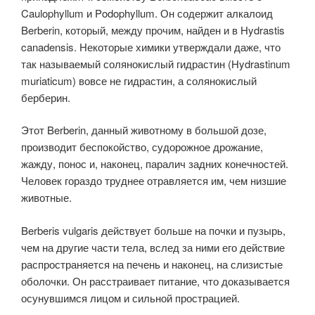
Caulophyllum и Podophyllum. Он содержит алкалоид
Berberin, который, между прочим, найден и в Hydrastis
canadensis. Некоторые химики утверждали даже, что
так называемый солянокислый гидрастин (Hydrastinum
muriaticum) вовсе не гидрастин, а солянокислый
берберин.
Этот Berberin, данный животному в большой дозе,
производит беспокойство, судорожное дрожание,
жажду, понос и, наконец, паралич задних конечностей.
Человек гораздо труднее отравляется им, чем низшие
животные.
Berberis vulgaris действует больше на почки и пузырь,
чем на другие части тела, вслед за ними его действие
распространяется на печень и наконец, на слизистые
оболочки. Он расстраивает питание, что доказывается
осунувшимся лицом и сильной прострацией.