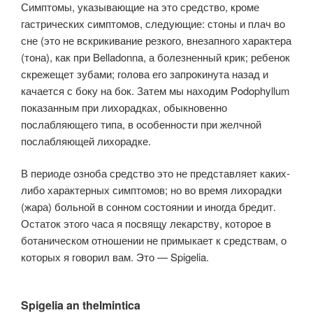
Симптомы, указывающие на это средство, кроме
гастрических симптомов, следующие: стоны и плач во
сне (это не вскрикивание резкого, внезапного характера
(тона), как при Belladonna, а болезненный крик; ребенок
скрежещет зубами; голова его запрокинута назад и
качается с боку на бок. Затем мы находим Podophyllum
показанным при лихорадках, обыкновенно
послабляющего типа, в особенности при желчной
послабляющей лихорадке.
В периоде озноба средство это не представляет каких-
либо характерных симптомов; но во время лихорадки
(жара) больной в сонном состоянии и иногда бредит.
Остаток этого часа я посвящу лекарству, которое в
ботаническом отношении не примыкает к средствам, о
которых я говорил вам. Это — Spigelia.
Spigelia an thelmintica