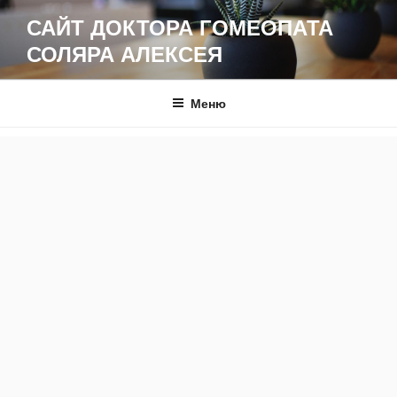
Перейти
САЙТ ДОКТОРА ГОМЕОПАТА
к
СОЛЯРА АЛЕКСЕЯ
содержимому
Меню