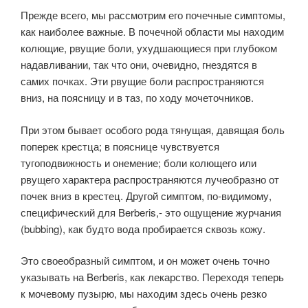
Прежде всего, мы рассмотрим его почечные симптомы,
как наиболее важные. В почечной области мы находим
колющие, рвущие боли, ухудшающиеся при глубоком
надавливании, так что они, очевидно, гнездятся в
самих почках. Эти рвущие боли распространяются
вниз, на поясницу и в таз, по ходу мочеточников.
При этом бывает особого рода тянущая, давящая боль
поперек крестца; в пояснице чувствуется
тугоподвижность и онемение; боли колющего или
рвущего характера распространяются лучеобразно от
почек вниз в крестец. Другой симптом, по-видимому,
специфический для Berberis,- это ощущение журчания
(bubbing), как будто вода пробирается сквозь кожу.
Это своеобразный симптом, и он может очень точно
указывать на Berberis, как лекарство. Переходя теперь
к мочевому пузырю, мы находим здесь очень резко