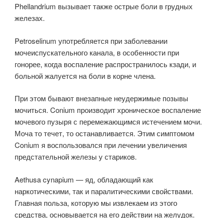
Phellandrium вызывает также острые боли в грудных
железах.
Petroselinum употребляется при заболевании
мочеиспускательного канала, в особенности при
гонорее, когда воспаление распространилось кзади, и
больной жалуется на боли в корне члена.
При этом бывают внезапные неудержимые позывы
мочиться. Conium производит хроническое воспаление
мочевого пузыря с перемежающимся истечением мочи.
Моча то течет, то останавливается. Этим симптомом
Conium я воспользовался при лечении увеличения
предстательной железы у стариков.
Aethusa cynapium — яд, обладающий как
наркотическими, так и паралитическими свойствами.
Главная польза, которую мы извлекаем из этого
средства, основывается на его действии на желудок.